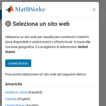
Vai al contenuto
MATLAB
Answers
ATLAB Answers
File Exchange
Cody
AI Chat Playground
Dis
Seleziona un sito web
Seleziona un sito web per visualizzare contenuto tradotto
how to
dove disponibile e vedere eventi e offerte locali. In base alla
tua area geografica, ti consigliamo di selezionare:
United
make
States
.
trendline in
matlab
United States
using
Puoi anche selezionare un sito web dal seguente elenco:
polyfit
command?
Americhe
América Latina
(Español)
Pritha
Canada
(English)
Pande
United States
(English)