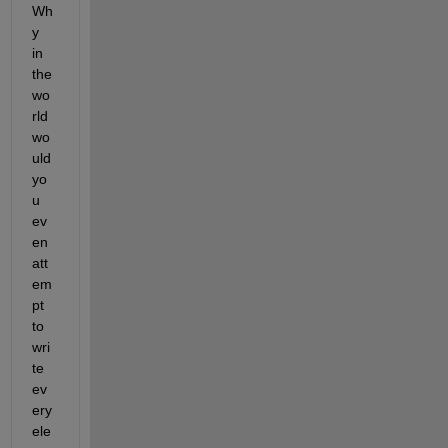
Wh
y 
in 
the 
wo
rld 
wo
uld 
yo
u 
ev
en 
att
em
pt 
to 
wri
te 
ev
ery 
ele