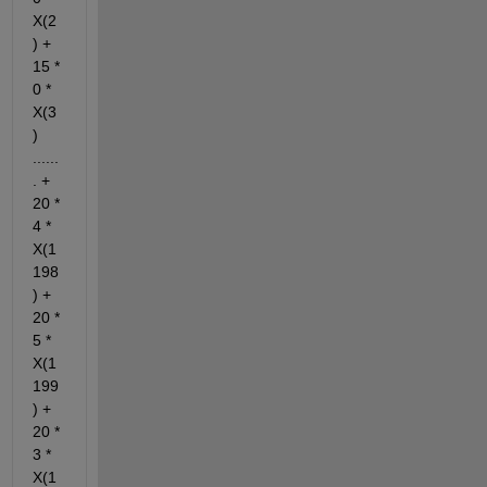
X(2
) + 
15 * 
0 * 
X(3
) 
......
. + 
20 * 
4 * 
X(1
198
) + 
20 * 
5 * 
X(1
199
) + 
20 * 
3 * 
X(1