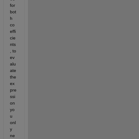
for 
bot
h 
co
effi
cie
nts
, to 
ev
alu
ate 
the 
ex
pre
ssi
on 
yo
u 
onl
y 
ne