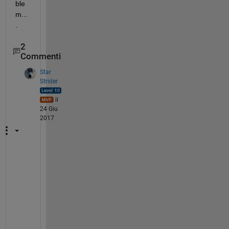
ble
m...
.
2
Commenti
Star
Strider
il
24 Giu
2017
‘
.
.
.
t
h
e 