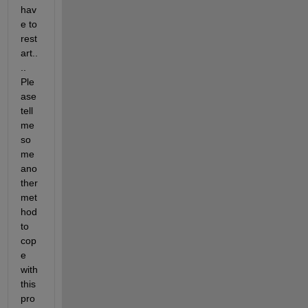
hav
e to 
rest
art..
.. 
Ple
ase 
tell 
me 
so
me 
ano
ther 
met
hod 
to 
cop
e 
with 
this 
pro