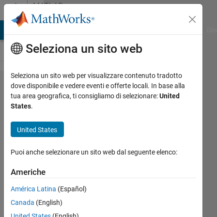
Vai al contenuto
MATLAB
Answers
ATLAB Answers
File Exchange
Cody
AI Chat Playground
Dis
Seleziona un sito web
Seleziona un sito web per visualizzare contenuto tradotto
How to
dove disponibile e vedere eventi e offerte locali. In base alla
tua area geografica, ti consigliamo di selezionare:
United
add
States
.
more
variables
United States
in script
Puoi anche selezionare un sito web dal seguente elenco:
function
file....
Americhe
América Latina
(Español)
Vishal
Canada
(English)
Sharma
United States
(English)