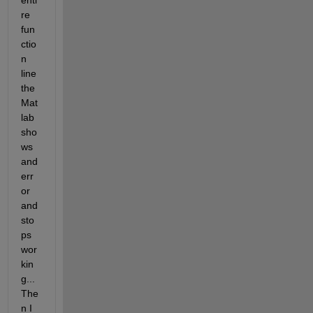
enti
re 
fun
ctio
n 
line 
the 
Mat
lab 
sho
ws 
and 
err
or 
and 
sto
ps 
wor
kin
g... 
The
n I 