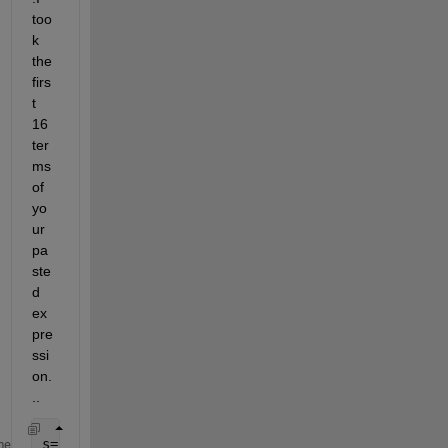
too
k 
the 
firs
t 
16 
ter
ms 
of 
yo
ur 
pa
ste
d 
ex
pre
ssi
on.
..
s=
'f(1) = 15 * 0 * X(1) + 15 * 0 * X(2) + 15 * 0 *
me