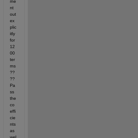
me
nt 
out 
ex
plic
itly 
for 
12
00 
ter
ms
??
?? 
Pa
ss 
the 
co
effi
cie
nts 
as 
wel