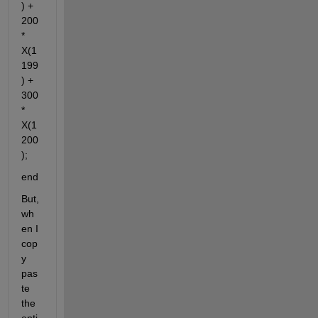
) + 
200 
* 
X(1
199
) + 
300 
* 
X(1
200
);
end
But, 
wh
en I 
cop
y 
pas
te 
the 