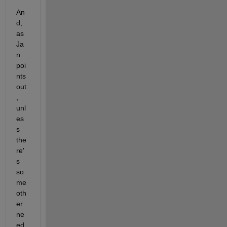
An
d, 
as 
Ja
n 
poi
nts 
out
, 
unl
es
s 
the
re'
s 
so
me 
oth
er 
ne
ed 