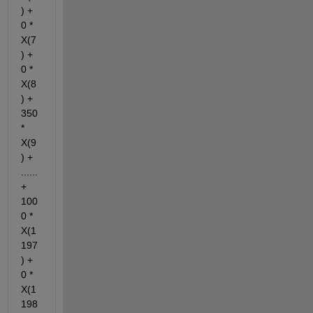
) + 
0 * 
X(7
) + 
0 * 
X(8
) + 
350 
* 
X(9
) + 
...... 
+ 
100
0 * 
X(1
197
) + 
0 * 
X(1
198