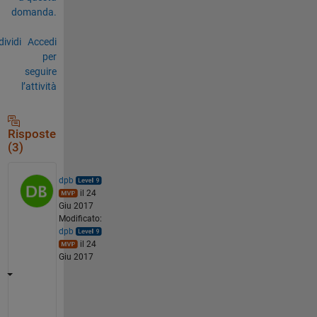
domanda.
ividi
Accedi
per
seguire
l’attività
Risposte
(3)
dpb
il 24
Giu 2017
Modificato:
dpb
il 24
Giu 2017