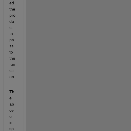
ed 
the 
pro
du
ct 
to 
pa
ss 
to 
the 
fun
cti
on.
Th
e 
ab
ov
e 
is 
sp