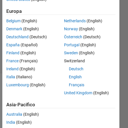
24 Giu
2017
Europa
3
Risposte
Belgium
(English)
Netherlands
(English)
Denmark
(English)
Norway
(English)
Aggiornato
Deutschland
(Deutsch)
Österreich
(Deutsch)
25 Giu
España
(Español)
Portugal
(English)
2017
3
Finland
(English)
Sweden
(English)
Visualizzazioni
France
(Français)
Switzerland
(30 giorni)
Ireland
(English)
Deutsch
Italia
(Italiano)
English
Luxembourg
(English)
Français
United Kingdom
(English)
Asia-Pacifico
Australia
(English)
India
(English)
I 