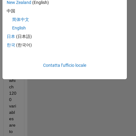
New Zealand
(English)
wa
nt 
中国
to 
简体中文
cre
English
ate 
a 
日本
(日本語)
fun
한국
(한국어)
ctio
n 
han
Contatta l’ufficio locale
dle 
in 
whi
ch 
120
0 
vari
abl
es 
are 
to 