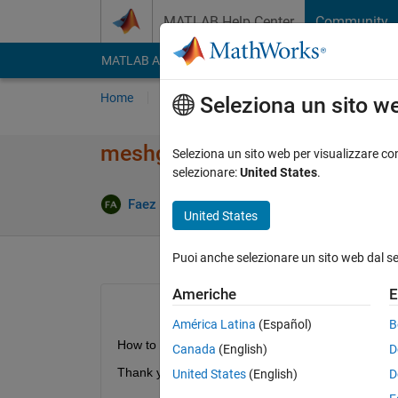
Vai al contenuto
MATLAB Help Center
Community
MATLAB Answers
File Exchange
Cody
AI Cha
Home
Poni una domanda
Risposta
Nav
Seleziona un sito w
meshgrid .stl file and extract 
Seleziona un sito web per visualizzare con
selezionare:
United States
.
Ris
Faez Alkadi
25 Ago 2017
1 Risposta
United States
Puoi anche selezionare un sito web dal s
Americhe
E
América Latina
(Español)
B
How to meshgrid an .stl file. lets say we have a th
Canada
(English)
D
Thank you
United States
(English)
D