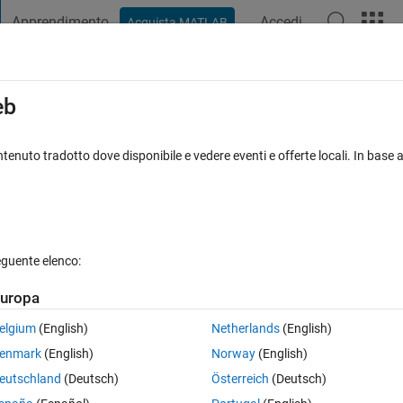
Apprendimento
Accedi
Acquista MATLAB
t Playground
Discussioni
Concorsi
Blog
Pubblica
Altro
iga
FAQ su MATLAB
Altro
eb
data points?
tenuto tradotto dove disponibile e vedere eventi e offerte locali. In base a
posta accettata
Aggiornato 28 Ago 2017
8 Visualizzazioni (30 g
eguente elenco:
uropa
0 voti
elgium
(English)
Netherlands
(English)
in ribbon shape .stl part and need to meshgrid its face. How can i do th
enmark
(English)
Norway
(English)
eutschland
(Deutsch)
Österreich
(Deutsch)