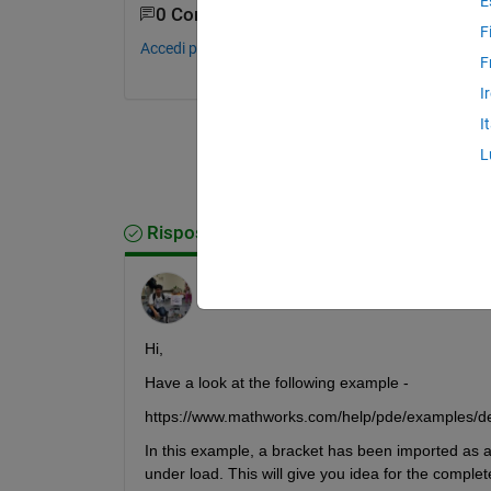
E
0 Commenti
F
Accedi per commentare.
F
I
I
L
Risposta accettata
Abhisek Roy
il 28 Ago 2017
Hi,
Have a look at the following example -
https://www.mathworks.com/help/pde/examples/defl
In this example, a bracket has been imported as a 
under load. This will give you idea for the complet