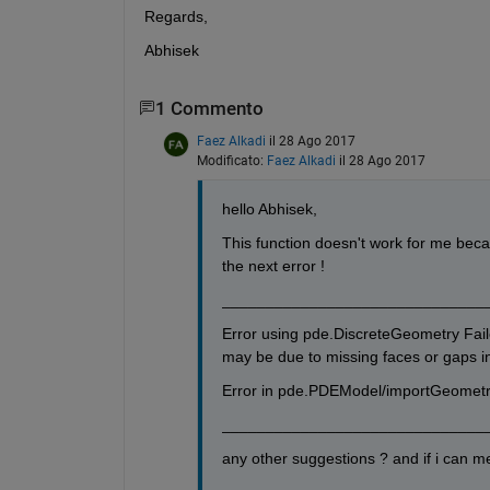
Regards,
Abhisek
1 Commento
Faez Alkadi
il 28 Ago 2017
Modificato:
Faez Alkadi
il 28 Ago 2017
hello Abhisek,
This function doesn't work for me becau
the next error !
______________________________
Error using pde.DiscreteGeometry Faile
may be due to missing faces or gaps in
Error in pde.PDEModel/importGeometry
______________________________
any other suggestions ? and if i can mes