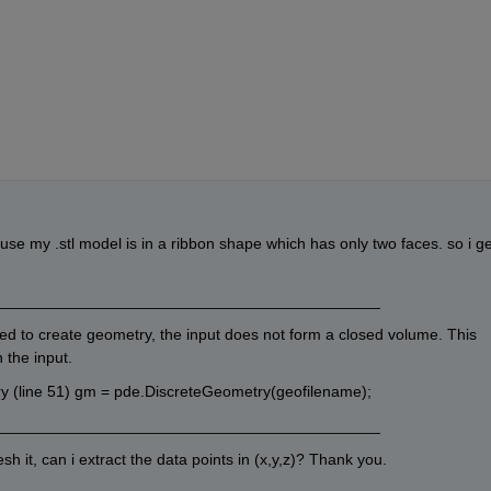
se my .stl model is in a ribbon shape which has only two faces. so i get
____________________________________________
d to create geometry, the input does not form a closed volume. This 
 the input.
 (line 51) gm = pde.DiscreteGeometry(geofilename);
____________________________________________
h it, can i extract the data points in (x,y,z)? Thank you.