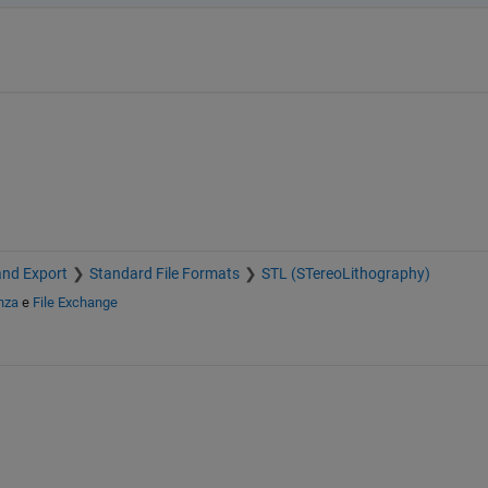
and Export
Standard File Formats
STL (STereoLithography)
nza
e
File Exchange