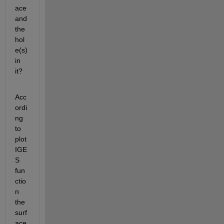
ace 
and 
the 
hol
e(s) 
in 
it?
Acc
ordi
ng 
to 
plot
IGE
S 
fun
ctio
n 
the 
surf
ace 