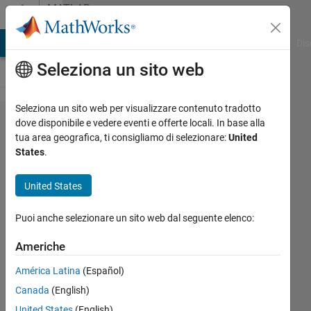
Vai al contenuto
MATLAB
Answers
ATLAB Answers
File Exchange
Cody
AI Chat Playground
Dis
Seleziona un sito web
Seleziona un sito web per visualizzare contenuto tradotto
How
dove disponibile e vedere eventi e offerte locali. In base alla
tua area geografica, ti consigliamo di selezionare:
United
to
States
.
extract
edges
United States
of a
Puoi anche selezionare un sito web dal seguente elenco:
whole
3D plot
Americhe
and
América Latina
(Español)
also
Canada
(English)
for the
United States
(English)