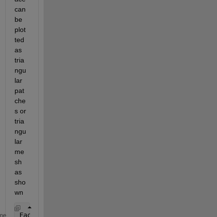
can 
be 
plot
ted 
as 
tria
ngu
lar 
pat
che
s or 
tria
ngu
lar 
me
sh 
as 
sho
wn
FacePlot=plotIGES(ParameterData,1,1,1000,1,10,1,
'r'
me