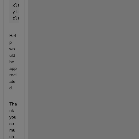
xlabel(
'X'
)
ylabel(
'Y'
)
zlabel(
'Z'
)
Hel
p 
wo
uld 
be 
app
reci
ate
d.
Tha
nk 
you 
so 
mu
ch.