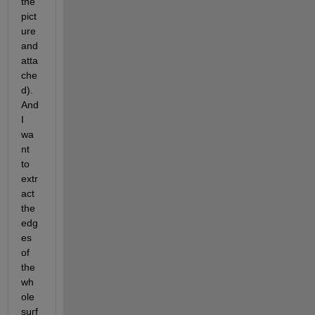
the 
pict
ure 
and 
atta
che
d).
And 
I 
wa
nt 
to 
extr
act 
the 
edg
es 
of 
the 
wh
ole 
surf