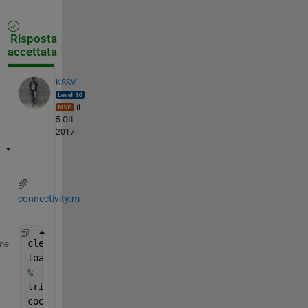
Risposta
accettata
KSSV
il
5 Ott
2017
connectivity.m
clear 
all
me
load 
fv.mat 
;
%
tri = fv.faces ;
coor = fv.vertices ;