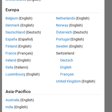
holes
Europa
in it?
Belgium
(English)
Netherlands
(English)
Denmark
(English)
Norway
(English)
Faez
Alkadi
Deutschland
(Deutsch)
Österreich
(Deutsch)
30 Set
España
(Español)
Portugal
(English)
2017
Finland
(English)
Sweden
(English)
1
France
(Français)
Switzerland
Risposta
Ireland
(English)
Deutsch
Risposta
Italia
(Italiano)
English
accettata
Luxembourg
(English)
Français
United Kingdom
(English)
Aggiornato
24 Ott
Asia-Pacifico
2017
12
Australia
(English)
Visualizzazioni
India
(English)
(30 giorni)