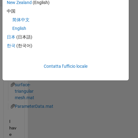
New Zealand
(English)
中国
简体中文
English
日本
(日本語)
한국
(한국어)
surface-
Contatta l’ufficio locale
triangular
patches.mat
surface-
triangular
mesh.mat
ParameterData.mat
I 
hav
e 