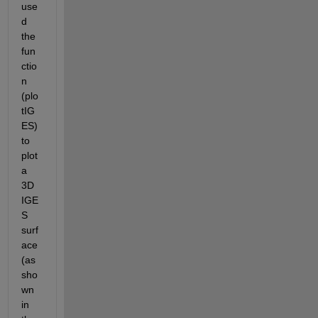
use
d 
the 
fun
ctio
n 
(plo
tIG
ES) 
to 
plot 
a 
3D 
IGE
S 
surf
ace
(as 
sho
wn 
in 