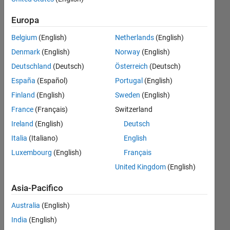
function.
Europa
How do I
Belgium
(English)
Netherlands
(English)
change the
Denmark
(English)
Norway
(English)
code I
Deutschland
(Deutsch)
Österreich
(Deutsch)
have?
España
(Español)
Portugal
(English)
Thank you
Finland
(English)
Sweden
(English)
so much
France
(Français)
Switzerland
for your
Ireland
(English)
Deutsch
answers.
Italia
(Italiano)
English
Luxembourg
(English)
Français
viswaja
United Kingdom
(English)
Katragadda
26 Ott
Asia-Pacifico
2017
2
Australia
(English)
Risposte
India
(English)