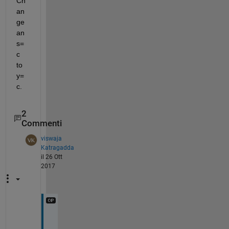
Ch
an
ge 
an
s=
c 
to 
y=
c.
2
Commenti
viswaja
Katragadda
il 26 Ott
2017
H
e