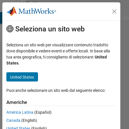
Vai al contenuto
MATLAB
Answers
ATLAB Answers
File Exchange
Cody
AI Chat Playground
Dis
Seleziona un sito web
Seleziona un sito web per visualizzare contenuto tradotto
Calculating
dove disponibile e vedere eventi e offerte locali. In base alla
tua area geografica, ti consigliamo di selezionare:
United
the inner
States
.
product of
two input
United States
vectors
Puoi anche selezionare un sito web dal seguente elenco:
and a
matrix
Americhe
using for
América Latina
(Español)
loop and
Canada
(English)
inner
United States
(English)