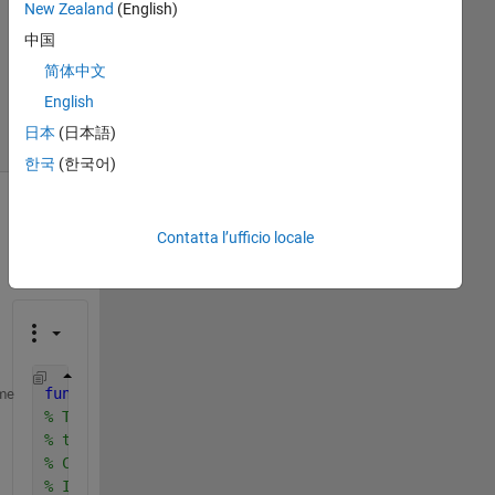
New Zealand
(English)
Aggiornato
中国
15 Feb
2022
简体中文
15
English
Visualizzazioni
日本
(日本語)
(30 giorni)
한국
(한국어)
Contatta l’ufficio locale
function 
y = inner(a,b);
me
% This is a MatLab function to compute the inner pr
% two vectors a and b.  
% Call syntax: y = inner(a,b) or inner(a,b)
% Input: The two vectors a and b 