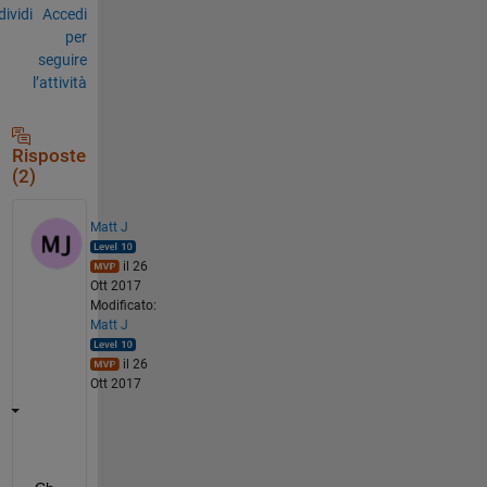
ividi
Accedi
per
seguire
l’attività
Risposte
(2)
Matt J
il 26
Ott 2017
Modificato:
Matt J
il 26
Ott 2017