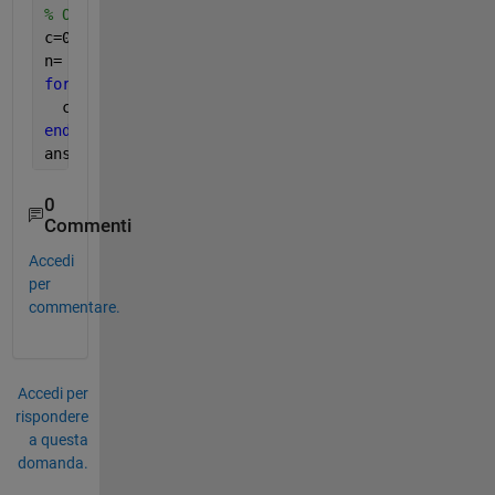
% Output: The value of the inner product of a and b
c=0;      
% intialize the variable c
n= length(a);    
% get the lenght of the vector a
for 
k=1:n    
% start the loop
  c=c+a(k)*b(k);  
% update c by the k-th product in
end
% end loop
ans = c      
% print value of c = inner product
0
Commenti
Accedi
per
commentare.
Accedi per
rispondere
a questa
domanda.