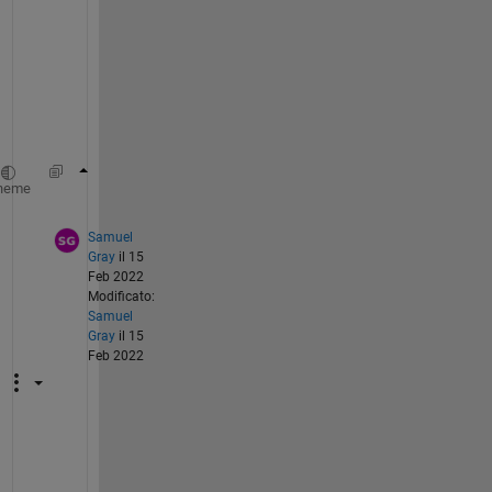
e
r 
t
o 
d
o
c=a(:).'*b(:);
heme
Samuel
Gray
il 15
Feb 2022
Modificato:
Samuel
Gray
il 15
Feb 2022
» 
i