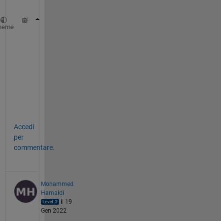
:
if 
~isequal(size(a), size(b))
heme
...
react to unequal sizes here...
end
-
C
a
m
Accedi
per
commentare.
Mohammed
Hamaidi
il 19
Gen 2022