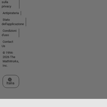
sulla
privacy
Antipirateria
Stato
dell'applicazione
Condizioni
d'uso
Contact
Us
© 1994-
2026 The
MathWorks,
Inc.
Seleziona un sito web
Italia