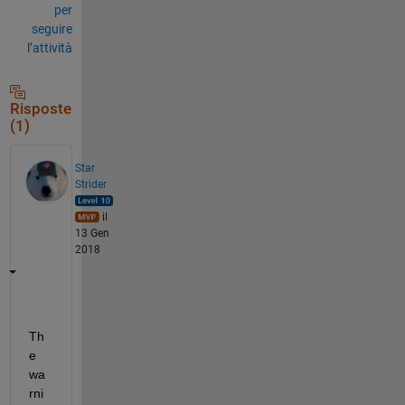
per
seguire
l’attività
Risposte
(1)
Star
Strider
il
13 Gen
2018
Th
e 
wa
rni