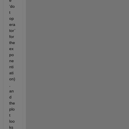
e 
‘do
t 
op
era
tor’ 
for 
the 
ex
po
ne
nti
ati
on)
, 
an
d 
the 
plo
t 
loo
ks 