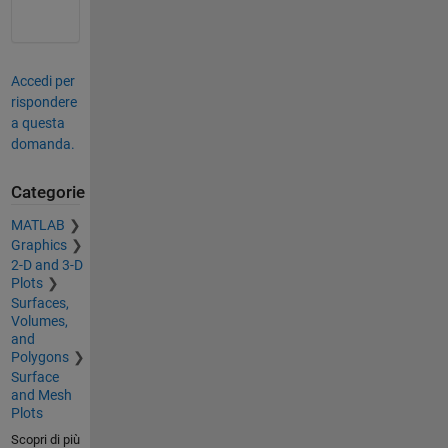
Accedi per
rispondere
a questa
domanda.
Categorie
MATLAB
Graphics
2-D and 3-D
Plots
Surfaces,
Volumes,
and
Polygons
Surface
and Mesh
Plots
Scopri di più