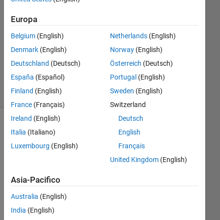
1
Risposta
Europa
Belgium
(English)
Netherlands
(English)
Aggiornato
Denmark
(English)
Norway
(English)
13 Gen
2018
Deutschland
(Deutsch)
Österreich
(Deutsch)
20
España
(Español)
Portugal
(English)
Visualizzazioni
Finland
(English)
Sweden
(English)
(30 giorni)
France
(Français)
Switzerland
Ireland
(English)
Deutsch
Italia
(Italiano)
English
Luxembourg
(English)
Français
United Kingdom
(English)
Asia-Pacifico
Australia
(English)
I 
wa
India
(English)
nte