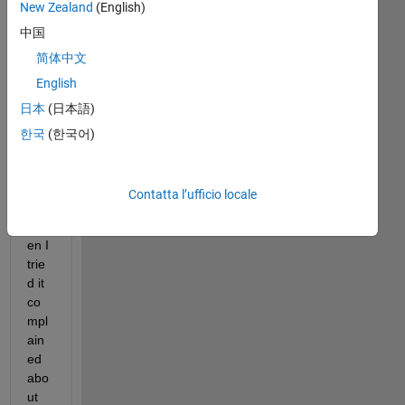
New Zealand
(English)
d to 
中国
plot
:
简体中文
English
日本
(日本語)
with 
fsur
한국
(한국어)
f 
ho
wev
Contatta l’ufficio locale
er, 
wh
en I 
trie
d it 
co
mpl
ain
ed 
abo
ut 