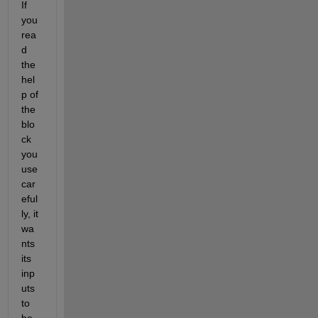
If 
you 
rea
d 
the 
hel
p of 
the 
blo
ck 
you 
use 
car
eful
ly, it 
wa
nts 
its 
inp
uts 
to 
be 