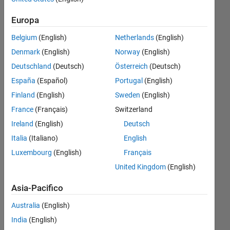
and the
Europa
simulink
Belgium
(English)
Netherlands
(English)
model is
Denmark
(English)
Norway
(English)
also
Deutschland
(Deutsch)
Österreich
(Deutsch)
attached
España
(Español)
Portugal
(English)
in zip file.
Finland
(English)
Sweden
(English)
please
France
(Français)
Switzerland
help me to
Ireland
(English)
Deutsch
remove
Italia
(Italiano)
English
this error
Luxembourg
(English)
Français
and run
United Kingdom
(English)
this
model. i
Asia-Pacifico
will be
Australia
(English)
very
India
(English)