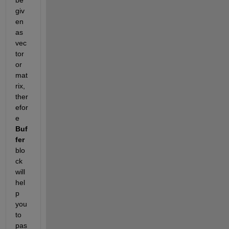
giv
en 
as 
vec
tor 
or 
mat
rix, 
ther
efor
e
Buf
fer
blo
ck 
will 
hel
p 
you 
to 
pas