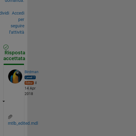
domanda.
ividi
Accedi
per
seguire
l’attività
Risposta
accettata
Birdman
il
14 Apr
2018
mtlb_edited.mdl