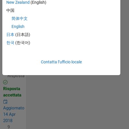
thankful
New Zealand
(English)
for this
中国
kindness.
简体中文
tha
English
日本
(日本語)
한국
(한국어)
usman
ali
14 Apr
Contatta l’ufficio locale
2018
1
Risposta
Risposta
accettata
Aggiornato
14 Apr
2018
9