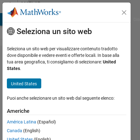
Vai al contenuto
MATLAB
Answers
ATLAB Answers
File Exchange
Cody
AI Chat Playground
Dis
Seleziona un sito web
Seleziona un sito web per visualizzare contenuto tradotto
Hi, i am
dove disponibile e vedere eventi e offerte locali. In base alla
tua area geografica, ti consigliamo di selezionare:
United
facing a
States
.
error in
simulation
United States
using
Puoi anche selezionare un sito web dal seguente elenco:
simulink.
the error
Americhe
is shown
América Latina
(Español)
in figure
Canada
(English)
(attached)
United States
(English)