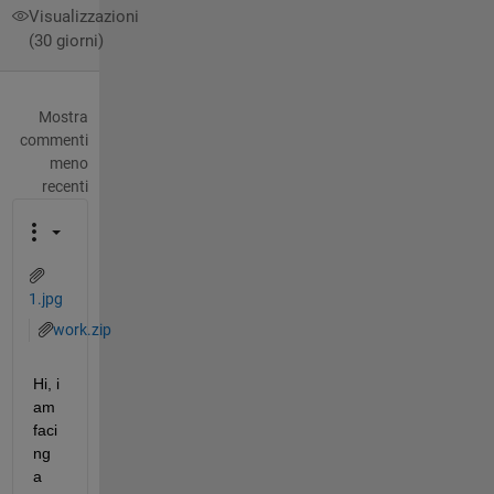
Visualizzazioni
(30 giorni)
Mostra
commenti
meno
recenti
1.jpg
work.zip
Hi, i 
am 
faci
ng 
a 