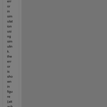
err
or 
in 
sim
ulat
ion 
usi
ng 
sim
ulin
k. 
the 
err
or 
is 
sho
wn 
in 
figu
re 
(att
ach