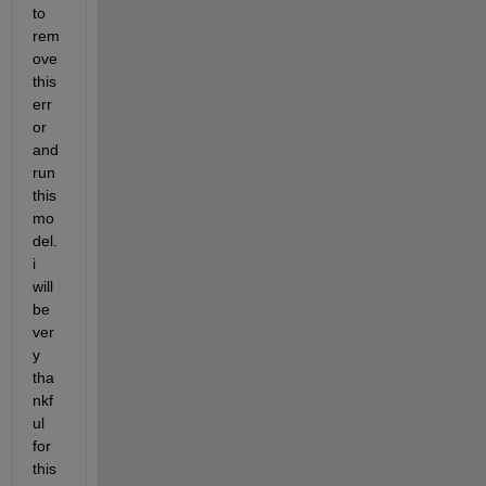
to 
rem
ove 
this 
err
or 
and 
run 
this 
mo
del. 
i 
will 
be 
ver
y 
tha
nkf
ul 
for 
this 