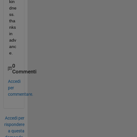
kin
dne
ss. 
tha
nks 
in 
adv
anc
e.
0
Commenti
Accedi
per
commentare.
Accedi per
rispondere
a questa