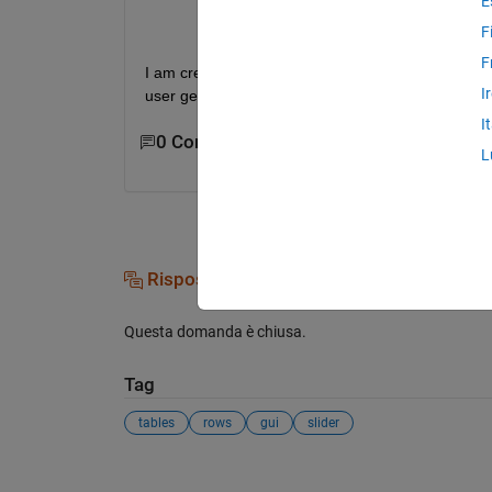
E
F
F
I am creating a slider to define the range from 0 
I
user generated range(from the slider) with column
I
0 Commenti
L
Risposte (0)
Questa domanda è chiusa.
Tag
tables
rows
gui
slider
Vedere anche