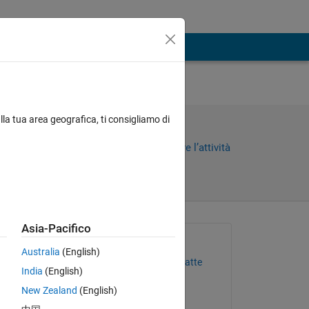
e
lla tua area geografica, ti consigliamo di
Condividi
Accedi per seguire l’attività
Asia-Pacifico
Richiesto:
Australia
(English)
Vinayak Appasaheb Bhatte
India
(English)
il 5 Lug 2018
New Zealand
(English)
Chiuso: