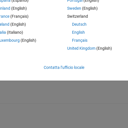
spaña
(Español)
Portugal
(English)
0 voti
inland
(English)
Sweden
(English)
rance
(Français)
Switzerland
to 2000 and then I need to create a table with number of rows equal to th
reland
(English)
Deutsch
 of 2. How do I do this?
talia
(Italiano)
English
uxembourg
(English)
Français
United Kingdom
(English)
Condividi
Accedi per seguire l
Contatta l’ufficio locale