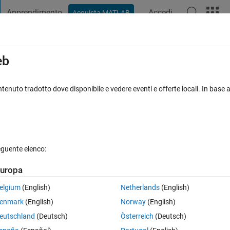
Apprendimento
Accedi
Acquista MATLAB
t Playground
Discussioni
Concorsi
Blog
Pubblica
Altro
iga
FAQ su MATLAB
Altro
eb
I depending upon the rows defined by th
tenuto tradotto dove disponibile e vedere eventi e offerte locali. In base a
isposte
Aggiornato 20 Ago 2021
10 Visualizzazioni (30 giorni)
eguente elenco:
uropa
elgium
(English)
Netherlands
(English)
la o per rispondere.
enmark
(English)
Norway
(English)
eutschland
(Deutsch)
Österreich
(Deutsch)