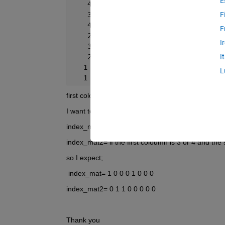
E
    4 1
    3 4
F
    4 4
F
    2 1
I
    3 1
    2 3
I
   1 3
L
   1 4];
first coloumn are the responses(1,2,3 or 4). secon
I want to create a loop that gives me a logical matr
index_mat=if the first column is 3 or 4 and the se
index_mat2= if the first coloumn is 3 or 4 and the
so I expect;
 index_mat= 1 0 0 0 1 0 0 0 
index_mat2= 0 1 1 0 0 0 0 0
Thank you