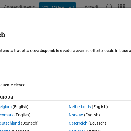
Apprendimento
Accedi
Acquista MATLAB
t Playground
Discussioni
Concorsi
Blog
Pubblica
Altro
iga
FAQ su MATLAB
Altro
eb
ditions in a loop
tenuto tradotto dove disponibile e vedere eventi e offerte locali. In base a
sposta accettata
Aggiornato 16 Mag 2019
5 Visualizzazioni (30
eguente elenco:
uropa
0 voti
Apri in MATLAB Online
elgium
(English)
Netherlands
(English)
enmark
(English)
Norway
(English)
eutschland
(Deutsch)
Österreich
(Deutsch)
Theme