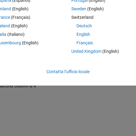
spaña
(Español)
Portugal
(English)
inland
(English)
Sweden
(English)
rance
(Français)
Switzerland
reland
(English)
Deutsch
talia
(Italiano)
English
uxembourg
(English)
Français
United Kingdom
(English)
d column are the error types(1,2,3 or 4).
ix for indexing to use later in my analysis.
Contatta l’ufficio locale
cond column is 1  
 second column is 4