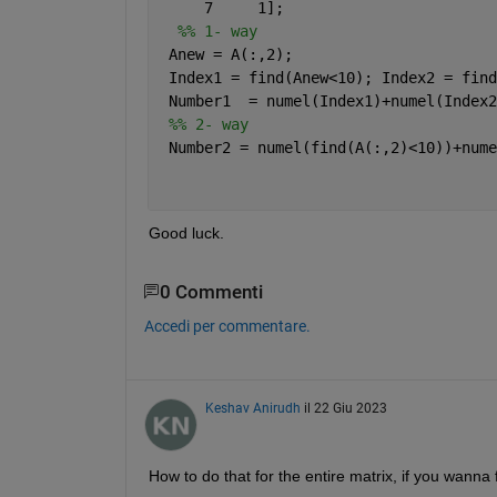
     7     1];
  %% 1- way
 Anew = A(:,2);
 Index1 = find(Anew<10); Index2 = find
 Number1  = numel(Index1)+numel(Index2
 %% 2- way
 Number2 = numel(find(A(:,2)<10))+nume
Good luck.
0 Commenti
Accedi per commentare.
Keshav Anirudh
il 22 Giu 2023
How to do that for the entire matrix, if you wanna f