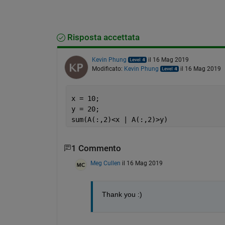
Risposta accettata
Kevin Phung
il 16 Mag 2019
Modificato:
Kevin Phung
il 16 Mag 2019
x = 10;
y = 20;
sum(A(:,2)<x | A(:,2)>y)
1 Commento
Meg Cullen
il 16 Mag 2019
Thank you :)