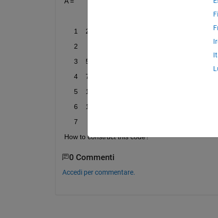
E
A =
F
F
     1    23
I
     2     9
I
     3    55
L
     4    78
     5    16
     6    11
     7     1
How to construct this code?
0 Commenti
Accedi per commentare.