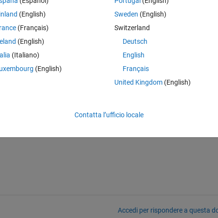
spaña
(Español)
Portugal
(English)
inland
(English)
Sweden
(English)
rance
(Français)
Switzerland
reland
(English)
Deutsch
talia
(Italiano)
English
uxembourg
(English)
Français
United Kingdom
(English)
Contatta l’ufficio locale
Accedi per rispondere a questa 