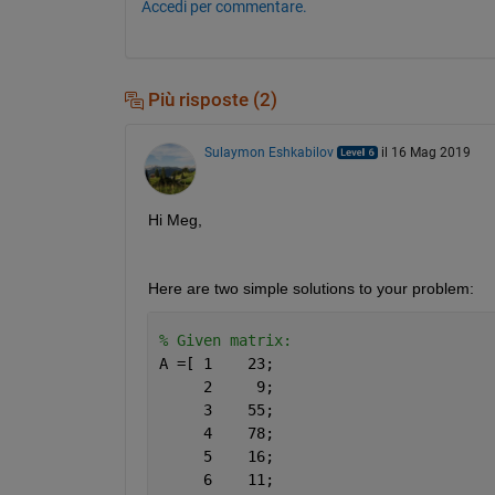
Accedi per commentare.
Più risposte (2)
Sulaymon Eshkabilov
il 16 Mag 2019
Hi Meg,
Here are two simple solutions to your problem:
% Given matrix:
A =[ 1    23;
     2     9;
     3    55;
     4    78;
     5    16;
     6    11;