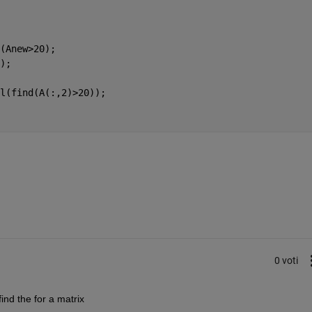
(Anew>20);
);
l(find(A(:,2)>20));
0 voti
ind the for a matrix 