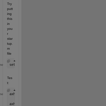
Try 
putt
ing 
this 
in 
you
r 
star
tup.
m 
file
set(groot,{
'DefaultAxesXColor'
,
'DefaultAxesYColor'
,
me
Tes
t:
axh = axes;
me
axh.XAxis.Color