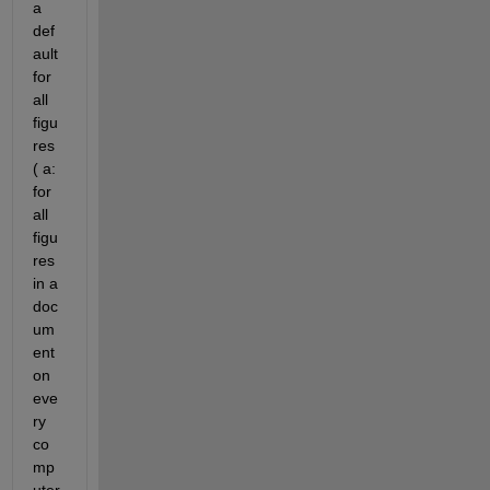
a 
def
ault 
for 
all 
figu
res 
( a: 
for 
all 
figu
res 
in a 
doc
um
ent 
on 
eve
ry 
co
mp