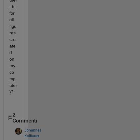
uter 
; b: 
for 
all 
figu
res 
cre
ate
d 
on 
my 
co
mp
uter
)?
2
Commenti
Johannes
Kalliauer