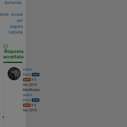
domanda.
ividi
Accedi
per
seguire
l’attività
Risposta
accettata
Adam
Danz
il 5
Giu 2019
Modificato:
Adam
Danz
il 5
Giu 2019