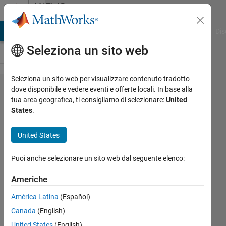
Vai al contenuto
MATLAB
Answers
ATLAB Answers
File Exchange
Cody
AI Chat Playground
Dis
Seleziona un sito web
Seleziona un sito web per visualizzare contenuto tradotto
Set the
dove disponibile e vedere eventi e offerte locali. In base alla
tua area geografica, ti consigliamo di selezionare:
United
color of
States
.
the
axes
United States
per
Puoi anche selezionare un sito web dal seguente elenco:
default
to black
Americhe
(instead
América Latina
(Español)
of dark
Canada
(English)
gray)?
United States
(English)