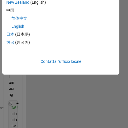
New Zealand
(English)
Mostra
中国
commenti
简体中文
meno
recenti
English
日本
(日本語)
한국
(한국어)
grayAxes.png
Contatta l’ufficio locale
blackAxes.png
I 
am 
usi
ng
%#!/bin/rm
me
clc
clear
set(groot,
'DefaultFigureGraphicsSmoothing'
,
'off'
) 
%