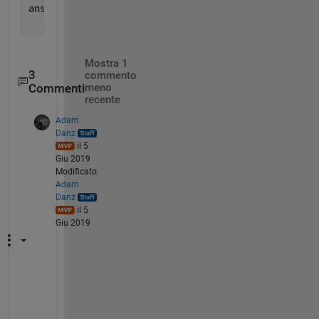
ans =
     0     0     0
Mostra 1
3
commento
Commenti
meno
recente
Adam
Danz
il 5
Giu 2019
Modificato:
Adam
Danz
il 5
Giu 2019
H
a
!  