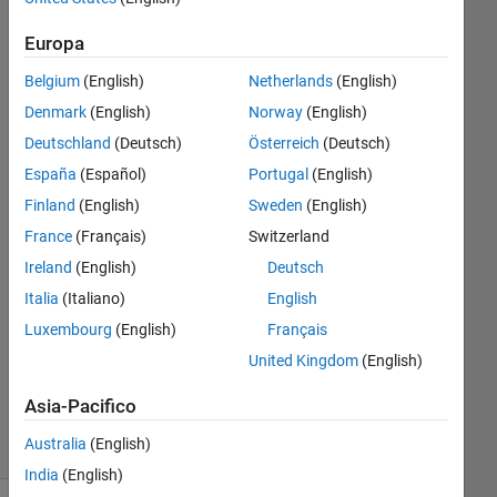
Europa
Johannes
Kalliauer
Belgium
(English)
Netherlands
(English)
Denmark
(English)
Norway
(English)
5 Giu
Deutschland
(Deutsch)
Österreich
(Deutsch)
2019
España
(Español)
Portugal
(English)
2
Risposte
Finland
(English)
Sweden
(English)
France
(Français)
Switzerland
Risposta
Ireland
(English)
Deutsch
accettata
Italia
(Italiano)
English
Aggiornato
Luxembourg
(English)
Français
28 Ott
United Kingdom
(English)
2019
22
Asia-Pacifico
Visualizzazioni
Australia
(English)
(30 giorni)
India
(English)