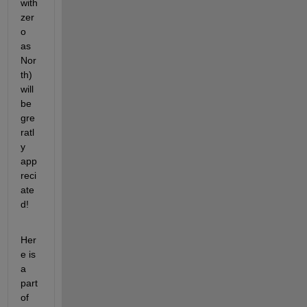
with 
zer
o 
as 
Nor
th) 
will 
be 
gre
ratl
y 
app
reci
ate
d! 
Her
e is 
a 
part 
of 