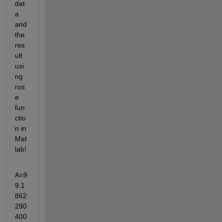
dat
a 
and 
the 
res
ult 
usi
ng 
ros
e 
fun
ctio
n in 
Mat
lab!
A=9
9.1
862
290
400