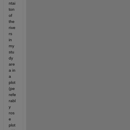
ntai
ton 
of 
the 
rive
rs 
in 
my 
stu
dy 
are
a in 
a 
plot 
(pe
refe
rabl
y 
ros
e 
plot 