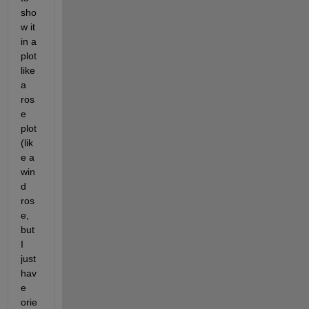
sho
w it 
in a 
plot 
like 
a 
ros
e 
plot 
(lik
e a 
win
d 
ros
e, 
but 
I 
just 
hav
e 
orie