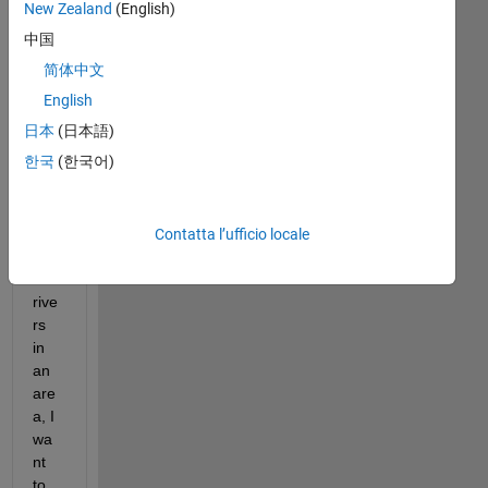
I 
New Zealand
(English)
hav
中国
ea 
简体中文
vec
tor 
English
that 
日本
(日本語)
con
한국
(한국어)
tain
s 
orie
ntai
Contatta l’ufficio locale
ton 
of 
rive
rs 
in 
an 
are
a, I 
wa
nt 
to 