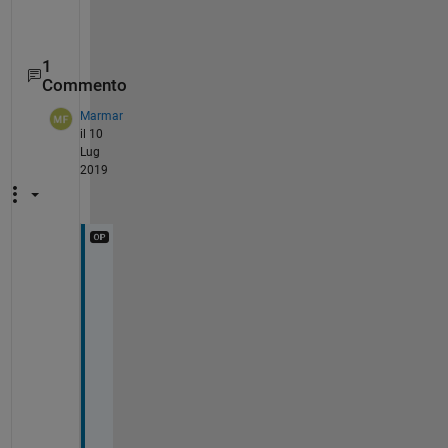
1
Commento
Marmar
il 10
Lug
2019
T
h
a
n
k
s 
f
o
r 