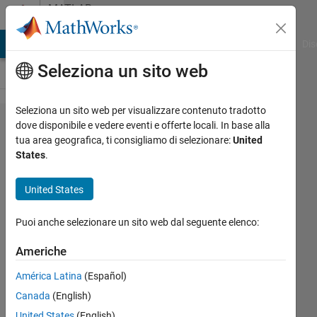
Vai al contenuto
MATLAB
Answers
ATLAB Answers
File Exchange
Cody
AI Chat Playground
Dis
Seleziona un sito web
Seleziona un sito web per visualizzare contenuto tradotto
Plotting
dove disponibile e vedere eventi e offerte locali. In base alla
tua area geografica, ti consigliamo di selezionare:
United
the
States
.
orientation
of lines
United States
Puoi anche selezionare un sito web dal seguente elenco:
Marmar
10 Lug
Americhe
2019
América Latina
(Español)
2
Risposte
Canada
(English)
United States
(English)