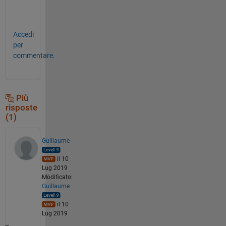
e
!  
Accedi
per
commentare.
Più
risposte
(1)
Guillaume
il 10
Lug 2019
Modificato:
Guillaume
il 10
Lug 2019