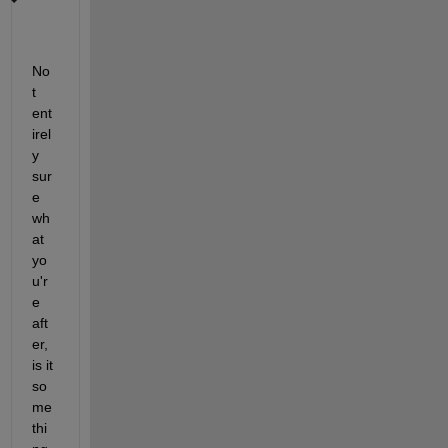
No
t 
ent
irel
y 
sur
e 
wh
at 
yo
u'r
e 
aft
er, 
is it 
so
me
thi