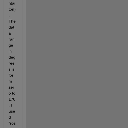
ntai
ton)
. 
The 
dat
a 
ran
ge 
in 
deg
ree
s is 
for
m 
zer
o to 
178
. I 
use
d 
"ros