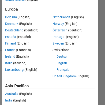
Risposta
accettata
Europa
Belgium
(English)
Netherlands
(English)
Aggiornato
10 Lug
Denmark
(English)
Norway
(English)
2019
Deutschland
(Deutsch)
Österreich
(Deutsch)
12
España
(Español)
Portugal
(English)
Visualizzazioni
Finland
(English)
Sweden
(English)
(30 giorni)
France
(Français)
Switzerland
Ireland
(English)
Deutsch
Italia
(Italiano)
English
Luxembourg
(English)
Français
United Kingdom
(English)
Asia-Pacifico
Hi 
Australia
(English)
All, 
India
(English)