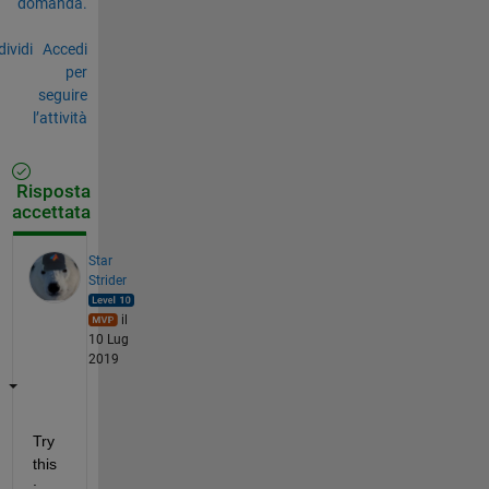
domanda.
ividi
Accedi
per
seguire
l’attività
Risposta
accettata
Star
Strider
il
10 Lug
2019
Try 
this
: 