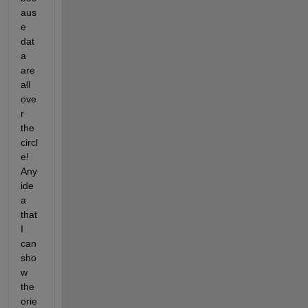
aus
e 
dat
a 
are 
all 
ove
r 
the 
circl
e! 
Any 
ide
a 
that 
I 
can 
sho
w 
the 
orie