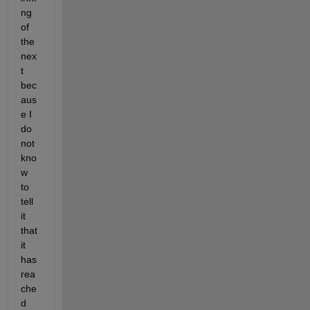
ng 
of 
the 
nex
t 
bec
aus
e I 
do 
not 
kno
w 
to 
tell 
it 
that 
it 
has 
rea
che
d 