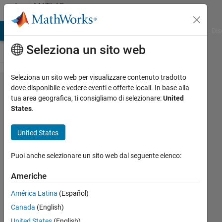
Vai al contenuto
MATLAB
Answers
ATLAB Answers
File Exchange
Cody
AI Chat Playground
Dis
Seleziona un sito web
Seleziona un sito web per visualizzare contenuto tradotto
Loop for
dove disponibile e vedere eventi e offerte locali. In base alla
tua area geografica, ti consigliamo di selezionare:
United
forward
States
.
difference
finite
United States
method
Puoi anche selezionare un sito web dal seguente elenco:
Richard
Americhe
Rees
América Latina
(Español)
25 Lug
2019
Canada
(English)
1
United States
(English)