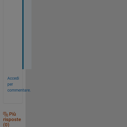
e 
t
h
i
n
g
.
Accedi
per
commentare.
Più
risposte
(0)