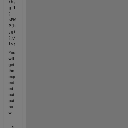
(h,
g+1
) - 
sPW
P(h
,g)
))/
ts;
You 
will 
get 
the 
exp
ect
ed 
out
put 
no
w.
1