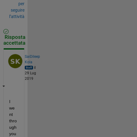
per
seguire
l’attività
Risposta
accettata
SaiDileep
Kola
il
29 Lug
2019
I 
we
nt 
thro
ugh 
you