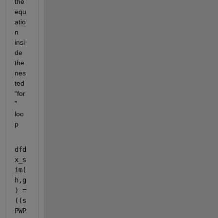
the 
equ
atio
n 
insi
de 
the 
nes
ted 
“for
” 
loo
p
dfd
x_s
im(
h,g
) = 
((s
PWP