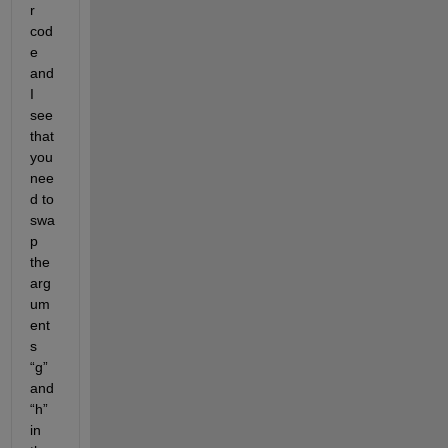
r 
cod
e 
and 
I 
see 
that 
you 
nee
d to 
swa
p 
the 
arg
um
ent
s 
“g” 
and 
“h” 
in 