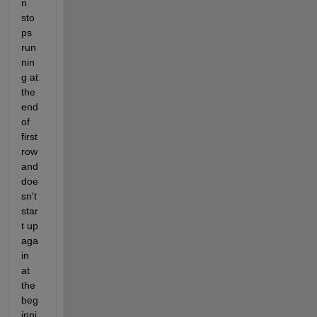
n 
sto
ps 
run
nin
g at 
the 
end 
of 
first 
row 
and 
doe
sn't 
star
t up 
aga
in 
at 
the 
beg
inni