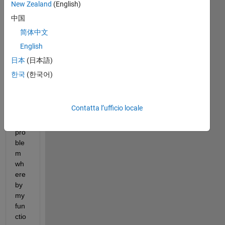
New Zealand
(English)
Go
中国
od 
eve
简体中文
nin
English
g 
日本
(日本語)
eve
ryo
한국
(한국어)
ne,
I 
Contatta l’ufficio locale
hav
e a 
pro
ble
m 
wh
ere
by 
my 
fun
ctio