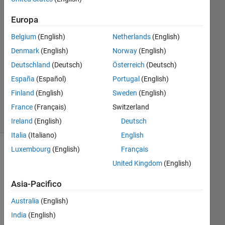
Risposta
Europa
Risposta
Belgium
(English)
Netherlands
(English)
accettata
Denmark
(English)
Norway
(English)
Aggiornato
Deutschland
(Deutsch)
Österreich
(Deutsch)
30 Lug
España
(Español)
Portugal
(English)
2019
Finland
(English)
Sweden
(English)
8
France
(Français)
Switzerland
Visualizzazioni
(30 giorni)
Ireland
(English)
Deutsch
Italia
(Italiano)
English
Luxembourg
(English)
Français
United Kingdom
(English)
Asia-Pacifico
Australia
(English)
India
(English)