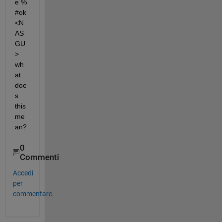
e % 
#ok
<N
AS
GU
>  
wh
at 
doe
s 
this 
me
an?
0
Commenti
Accedi
per
commentare.