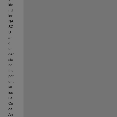
ide
ntif
ier 
NA
SG
U 
an
d 
un
der
sta
nd 
the 
pot
ent
ial 
iss
ue 
Co
de 
An