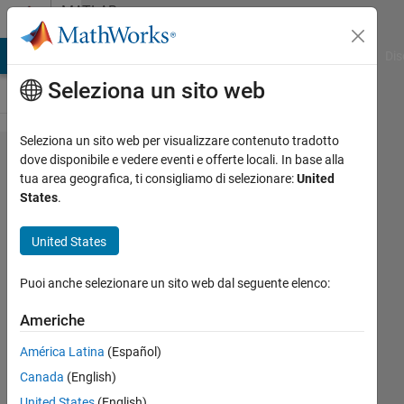
Vai al contenuto
MATLAB
Answers
ATLAB Answers
File Exchange
Cody
AI Chat Playground
Dis
Seleziona un sito web
Seleziona un sito web per visualizzare contenuto tradotto
what does
dove disponibile e vedere eventi e offerte locali. In base alla
tua area geografica, ti consigliamo di selezionare:
United
the string
States
.
#ok<NASGU>
mean in the
United States
code editior
Puoi anche selezionare un sito web dal seguente elenco:
Stephen
Americhe
Forczyk
América Latina
(Español)
4 Ott
2019
Canada
(English)
4
United States
(English)