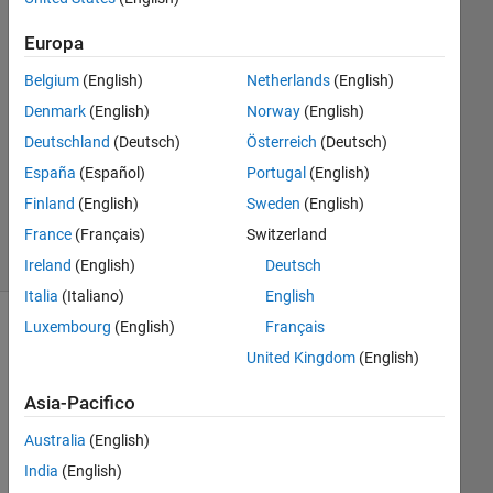
Risposte
Europa
Risposta
Belgium
(English)
Netherlands
(English)
accettata
Denmark
(English)
Norway
(English)
Aggiornato
Deutschland
(Deutsch)
Österreich
(Deutsch)
25 Nov
España
(Español)
Portugal
(English)
2020
Finland
(English)
Sweden
(English)
151
France
(Français)
Switzerland
Visualizzazioni
(30 giorni)
Ireland
(English)
Deutsch
Italia
(Italiano)
English
Luxembourg
(English)
Français
United Kingdom
(English)
Asia-Pacifico
Australia
(English)
India
(English)