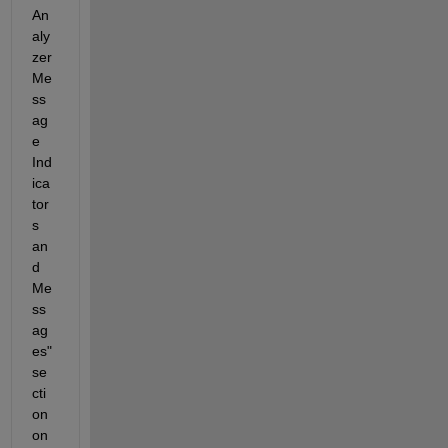
An
aly
zer 
Me
ss
ag
e 
Ind
ica
tor
s 
an
d 
Me
ss
ag
es" 
se
cti
on 
on 