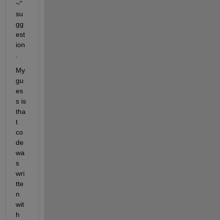
~" 
su
gg
est
ion
.
My 
gu
es
s is 
tha
t 
co
de 
wa
s 
wri
tte
n 
wit
h 