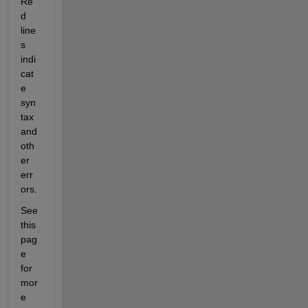
Re
d 
line
s 
indi
cat
e 
syn
tax 
and 
oth
er 
err
ors.
See 
this 
pag
e 
for 
mor
e 