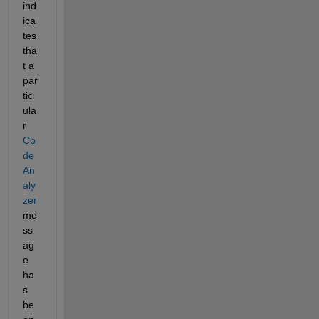
ind
ica
tes 
tha
t a 
par
tic
ula
r 
Co
de 
An
aly
zer
me
ss
ag
e 
ha
s 
be