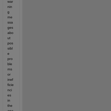
war
nin
g 
me
ssa
ges 
abo
ut 
pos
sibl
e 
pro
ble
ms 
or 
inef
ficie
nci
es 
in 
the 
ana