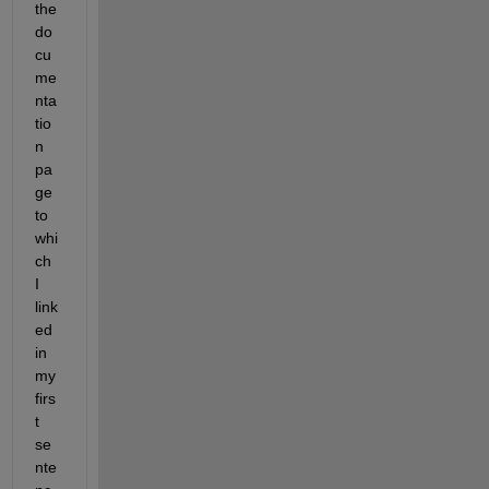
the 
do
cu
me
nta
tio
n 
pa
ge 
to 
whi
ch 
I 
link
ed 
in 
my 
firs
t 
se
nte