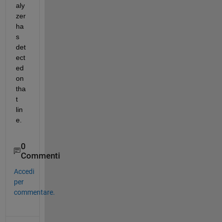
aly
zer 
ha
s 
det
ect
ed 
on 
tha
t 
lin
e.
0
Commenti
Accedi
per
commentare.