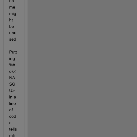
na
me 
mig
ht 
be 
unu
sed
. 
Putt
ing 
%#
ok<
NA
SG
U> 
in a 
line 
of 
cod
e 
tells 
mli