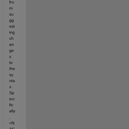
fro
m 
su
gg
est
ing 
ch
an
ge
s 
to 
the 
sy
nta
x.  
Sp
eci
fic
ally
, 
<N
AS