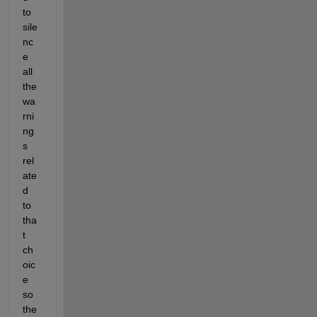
to 
sile
nc
e 
all 
the 
wa
rni
ng
s 
rel
ate
d 
to 
tha
t 
ch
oic
e 
so 
the