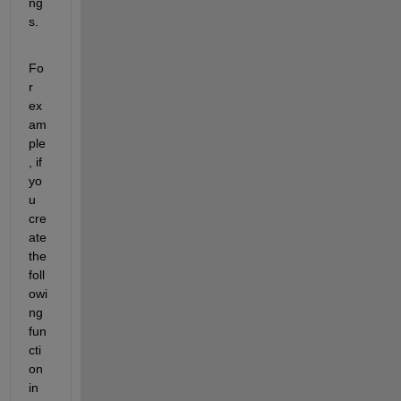
ng
s.
Fo
r 
ex
am
ple
, if 
yo
u 
cre
ate 
the 
foll
owi
ng 
fun
cti
on 
in 