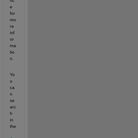
nc
e 
for 
mo
re 
inf
or
ma
tio
n.
Yo
u 
ca
n 
se
arc
h 
in 
the 