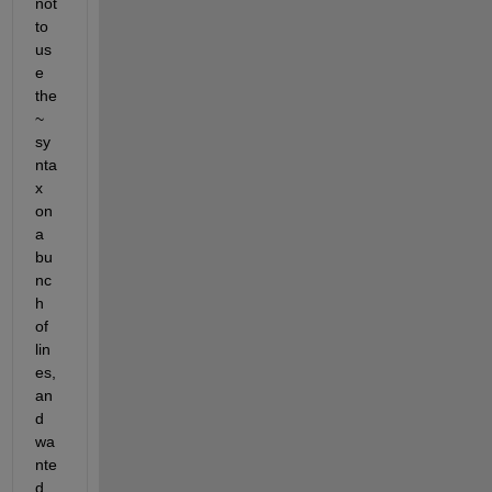
not 
to 
us
e 
the 
~ 
sy
nta
x 
on 
a 
bu
nc
h 
of 
lin
es, 
an
d 
wa
nte
d 