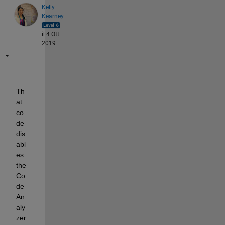
Kelly
Kearney
il 4 Ott
2019
Th
at 
co
de 
dis
abl
es 
the 
Co
de 
An
aly
zer 