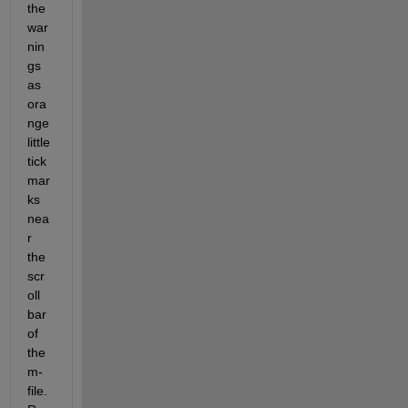
the 
war
nin
gs 
as 
ora
nge 
little 
tick 
mar
ks 
nea
r 
the 
scr
oll 
bar 
of 
the 
m-
file. 