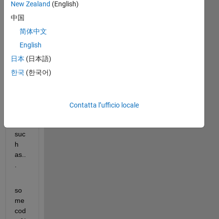
I 
New Zealand
(English)
hav
中国
e a 
m 
简体中文
file 
English
that 
日本
(日本語)
is 
spri
한국
(한국어)
nkl
ed 
with 
Contatta l’ufficio locale
line
s 
suc
h 
as..
.
so
me 
cod