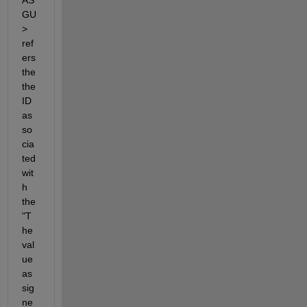
GU
> 
ref
ers 
the 
the 
ID 
as
so
cia
ted 
wit
h 
the 
"T
he 
val
ue 
as
sig
ne