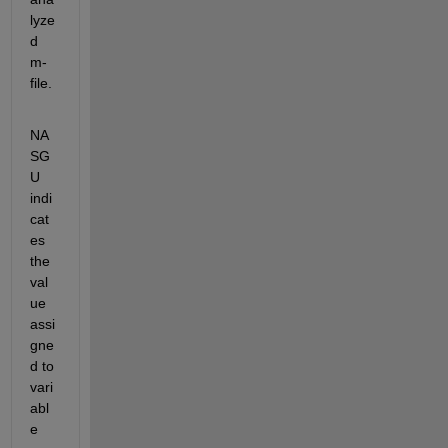
lyze
d 
m-
file.
NA
SG
U 
indi
cat
es 
the 
val
ue 
assi
gne
d to 
vari
abl
e 