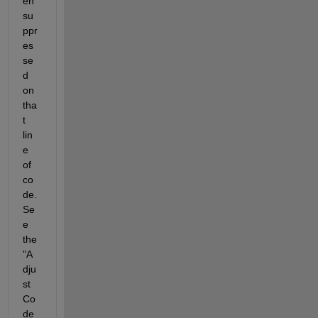
en 
su
ppr
es
se
d 
on 
tha
t 
lin
e 
of 
co
de. 
Se
e 
the 
"A
dju
st 
Co
de 