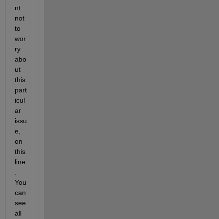
nt 
not 
to 
wor
ry 
abo
ut 
this 
part
icul
ar 
issu
e, 
on 
this 
line
. 
You 
can 
see 
all 