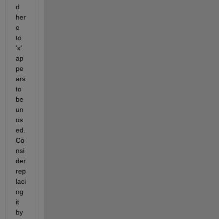
d 
her
e 
to 
'x' 
ap
pe
ars 
to 
be 
un
us
ed. 
Co
nsi
der 
rep
laci
ng 
it 
by 