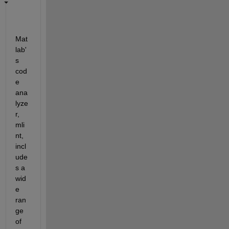
Mat
lab'
s 
cod
e 
ana
lyze
r, 
mli
nt, 
incl
ude
s a 
wid
e 
ran
ge 
of 