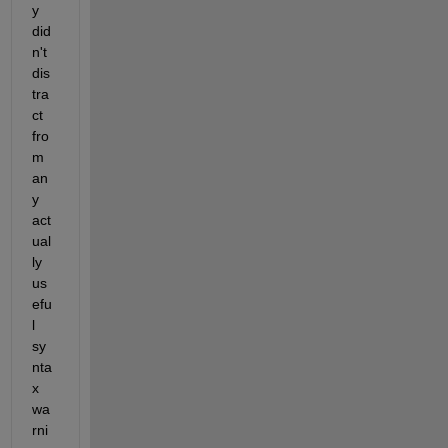
y 
did
n't 
dis
tra
ct 
fro
m 
an
y 
act
ual
ly 
us
efu
l 
sy
nta
x 
wa
rni