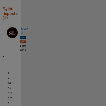
Più
risposte
(3)
Steven
Lord
il
4 Ott
2019
Th
e 
%#
ok
pra
gm
a 