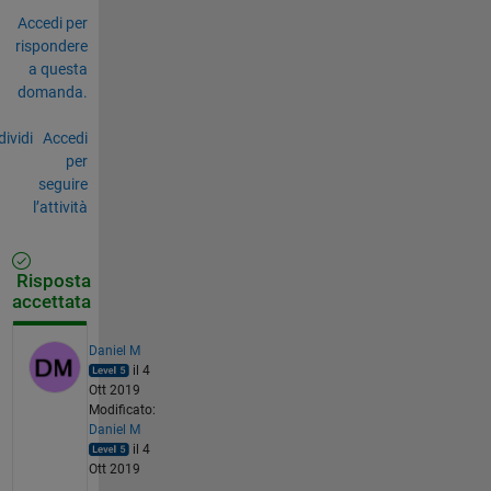
Accedi per
rispondere
a questa
domanda.
ividi
Accedi
per
seguire
l’attività
Risposta
accettata
Daniel M
il 4
Ott 2019
Modificato:
Daniel M
il 4
Ott 2019