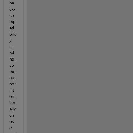
ba
ck-
co
mp
ati
bilit
y 
in 
mi
nd, 
so 
the 
aut
hor 
int
ent
ion
ally 
ch
os
e 