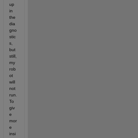
up 
in 
the 
dia
gno
stic
s, 
but 
still, 
my 
rob
ot 
will 
not 
run. 
To 
giv
e 
mor
e 
insi