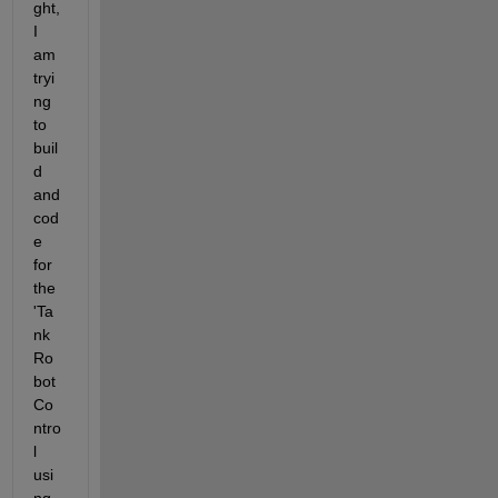
ght, 
I 
am 
tryi
ng 
to 
buil
d 
and 
cod
e 
for 
the 
'Ta
nk 
Ro
bot 
Co
ntro
l 
usi