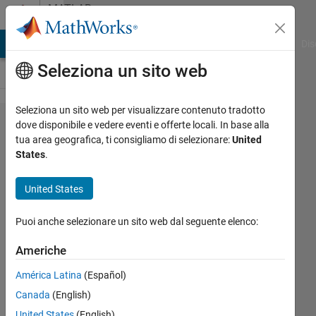
Vai al contenuto
MATLAB
Answers
ATLAB Answers
File Exchange
Cody
AI Chat Playground
Dis
Seleziona un sito web
Seleziona un sito web per visualizzare contenuto tradotto
I have
dove disponibile e vedere eventi e offerte locali. In base alla
tua area geografica, ti consigliamo di selezionare:
United
no 'Build
States
.
Model'
button
United States
on my
Puoi anche selezionare un sito web dal seguente elenco:
Simulink
model
Americhe
Toolbar.
América Latina
(Español)
Canada
(English)
patricia
United States
(English)