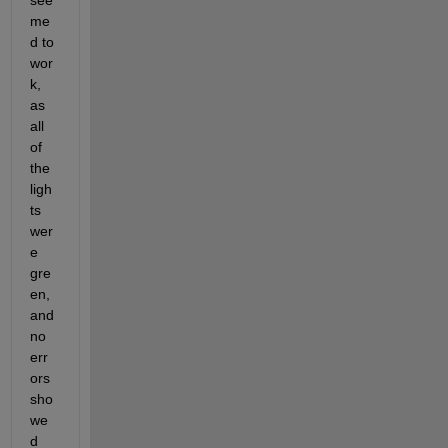
see
me
d to 
wor
k, 
as 
all 
of 
the 
ligh
ts 
wer
e 
gre
en, 
and 
no 
err
ors 
sho
we
d 