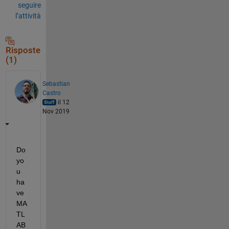
seguire
l’attività
Risposte
(1)
Sebastian
Castro
il 12
Nov 2019
Do 
yo
u 
ha
ve 
MA
TL
AB 