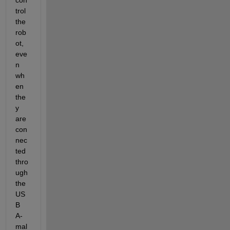
con
trol 
the 
rob
ot, 
eve
n 
wh
en 
the
y 
are 
con
nec
ted 
thro
ugh 
the 
US
B 
A-
mal