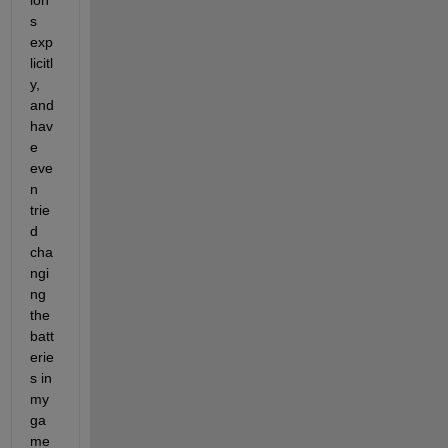
ion
s 
exp
licitl
y, 
and 
hav
e 
eve
n 
trie
d 
cha
ngi
ng 
the 
batt
erie
s in 
my 
ga
me