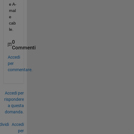
e A-
mal
e 
cab
le. 
0
Commenti
Accedi
per
commentare.
Accedi per
rispondere
a questa
domanda.
ividi
Accedi
per