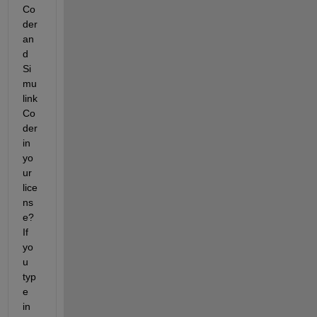
Co
der 
an
d 
Si
mu
link 
Co
der 
in 
yo
ur 
lice
ns
e? 
If 
yo
u 
typ
e 
in