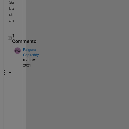
Se
ba
sti
an
1
Commento
Palguna
Gopireddy
il 20 Set
2021
I 
h
a
v
e 
t
h