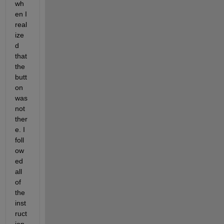
wh
en I 
real
ize
d 
that 
the 
butt
on 
was 
not 
ther
e. I 
foll
ow
ed 
all 
of 
the 
inst
ruct