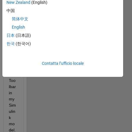
New Zealand
(English)
I 
中国
hav
e 
简体中文
no 
English
'Bui
日本
(日本語)
ld 
Mo
한국
(한국어)
del' 
butt
on 
Contatta l’ufficio locale
on 
my 
Too
lbar 
in 
my 
Sim
ulin
k 
mo
del. 