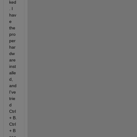
ked
. I 
hav
e 
the 
pro
per 
har
dw
are 
inst
alle
d, 
and 
I've 
trie
d 
Ctrl
+ B. 
Ctrl
+ B 