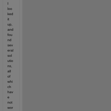
I 
loo
ked 
it 
up, 
and 
fou
nd 
sev
eral 
sol
utio
ns, 
all 
of 
whi
ch 
hav
e 
not 
wor