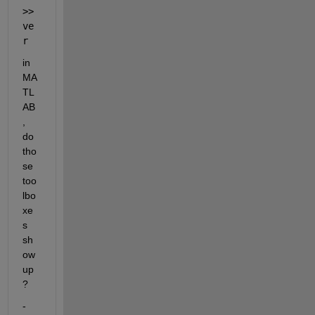
>> 
ve
r 
in 
MA
TL
AB
, 
do 
tho
se 
too
lbo
xe
s 
sh
ow 
up
?
- 