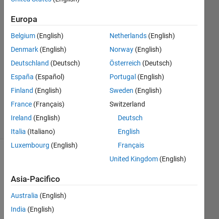
ryan
9 Ott
Europa
2019
Belgium
(English)
Netherlands
(English)
1
Risposta
Denmark
(English)
Norway
(English)
Deutschland
(Deutsch)
Österreich
(Deutsch)
Aggiornato
España
(Español)
Portugal
(English)
20 Set
Finland
(English)
Sweden
(English)
2021
28
France
(Français)
Switzerland
Visualizzazioni
Ireland
(English)
Deutsch
(30 giorni)
Italia
(Italiano)
English
Luxembourg
(English)
Français
United Kingdom
(English)
Asia-Pacifico
Australia
(English)
India
(English)