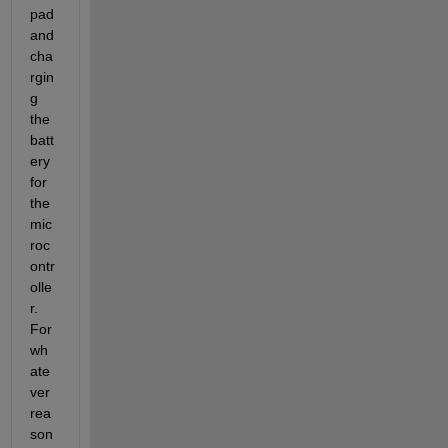
pad 
and 
cha
rgin
g 
the 
batt
ery 
for 
the 
mic
roc
ontr
olle
r. 
For 
wh
ate
ver 
rea
son