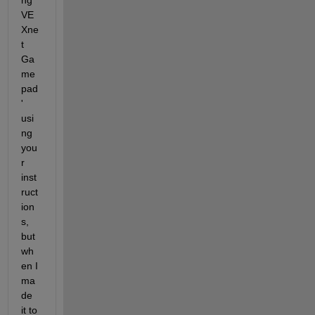
ng 
VE
Xne
t 
Ga
me
pad
' 
usi
ng 
you
r 
inst
ruct
ion
s, 
but 
wh
en I 
ma
de 
it to 