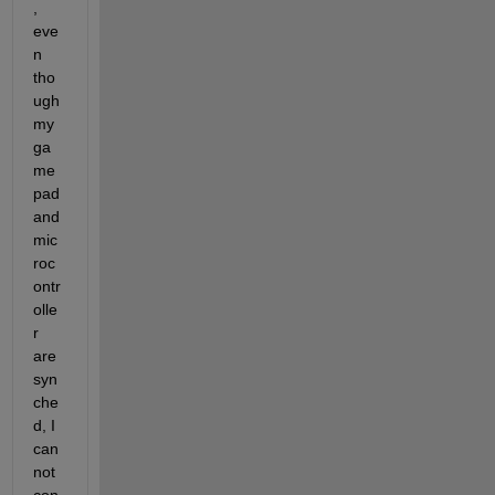
, 
eve
n 
tho
ugh 
my 
ga
me
pad 
and 
mic
roc
ontr
olle
r 
are 
syn
che
d, I 
can
not 