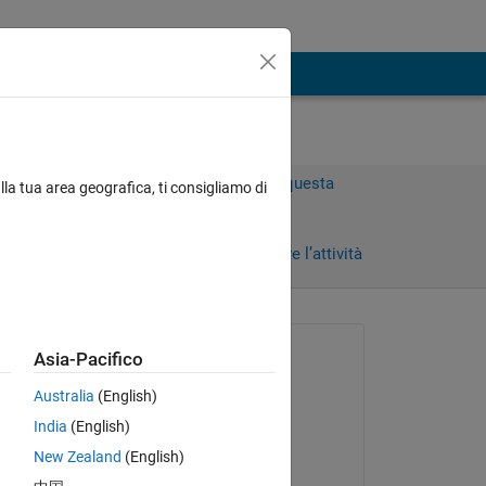
Accedi per rispondere a questa
lla tua area geografica, ti consigliamo di
domanda.
Condividi
Accedi per seguire l’attività
Richiesto:
Asia-Pacifico
Adhivesh Khandelwal
Australia
(English)
il 15 Nov 2019
India
(English)
Risposto:
d 8-
New Zealand
(English)
Nicolas B.