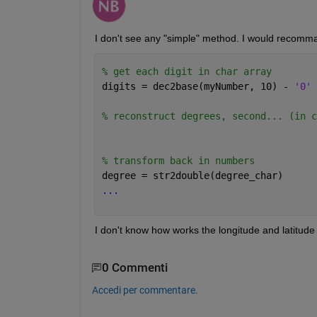
I don't see any "simple" method. I would recomma
% get each digit in char array
digits = dec2base(myNumber, 10) - 
'0'
% reconstruct degrees, second... (in c
% transform back in numbers
degree = str2double(degree_char)
...
I don't know how works the longitude and latitude
0 Commenti
Accedi per commentare.