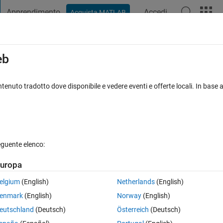
Apprendimento
Accedi
Acquista MATLAB
t Playground
Discussioni
Concorsi
Blog
Pubblica
Altro
iga
FAQ su MATLAB
Altro
eb
r to longitude?
tenuto tradotto dove disponibile e vedere eventi e offerte locali. In base a
Aggiornato 15 Nov 2019
sta
5 Visualizzazioni (30 giorni)
eguente elenco:
uropa
0 voti
elgium
(English)
Netherlands
(English)
enmark
(English)
Norway
(English)
he given data but longitude and latitude are given as 9-digit numbers an
eutschland
(Deutsch)
Österreich
(Deutsch)