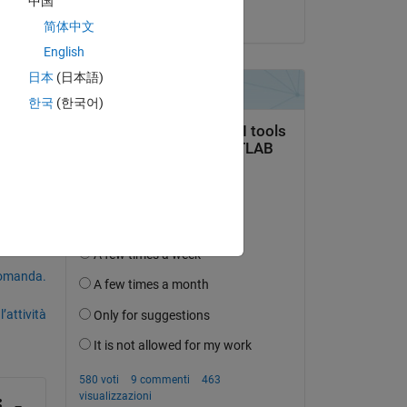
中国
il 15 Nov 2019
 
简体中文
English
日本
(日本語)
한국
(한국어)
to 
domanda.
’attività