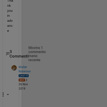
Tha
nk 
you 
in 
adv
anc
e
Mostra 1
3
commento
Commenti
meno
recente
Walter
Roberson
il
26 Nov
2019