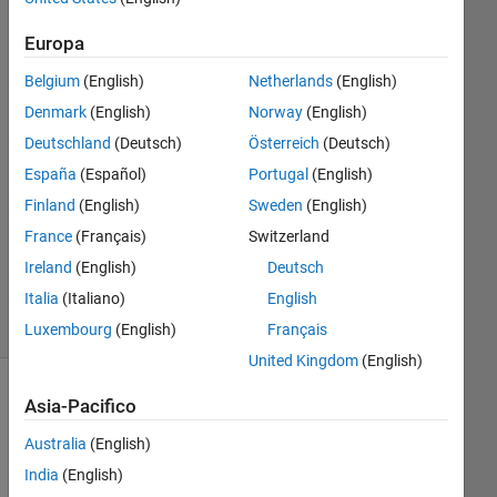
26 Nov
2019
Europa
2
Risposte
Belgium
(English)
Netherlands
(English)
Denmark
(English)
Norway
(English)
Risposta
Deutschland
(Deutsch)
Österreich
(Deutsch)
accettata
España
(Español)
Portugal
(English)
Aggiornato
Finland
(English)
Sweden
(English)
24 Mar
France
(Français)
Switzerland
2020
Ireland
(English)
Deutsch
14
Italia
(Italiano)
English
Visualizzazioni
(30 giorni)
Luxembourg
(English)
Français
United Kingdom
(English)
Mostra
Asia-Pacifico
commenti
Australia
(English)
meno
recenti
India
(English)