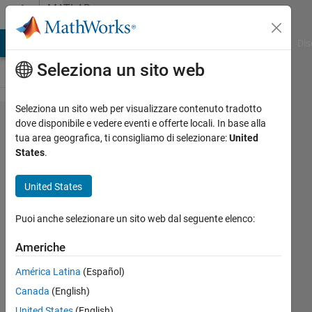
Vai al contenuto
MATLAB
Answers
ATLAB Answers
File Exchange
Cody
AI Chat Playground
Dis
Seleziona un sito web
Seleziona un sito web per visualizzare contenuto tradotto
Is there
dove disponibile e vedere eventi e offerte locali. In base alla
tua area geografica, ti consigliamo di selezionare:
United
any
States
.
function
for
United States
running
Puoi anche selezionare un sito web dal seguente elenco:
ginput
in GUI?
Americhe
América Latina
(Español)
Mohammad
Canada
(English)
Shahbazy
United States
(English)