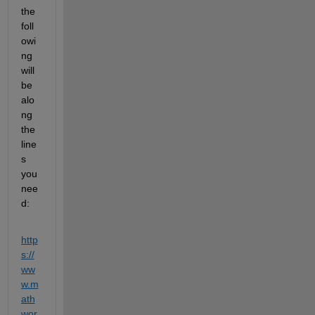
the 
foll
owi
ng 
will 
be 
alo
ng 
the 
line
s 
you 
nee
d:   
http
s://
ww
w.m
ath
wor