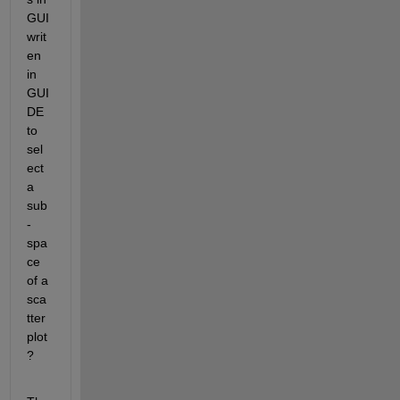
GUI 
writ
en 
in 
GUI
DE 
to 
sel
ect 
a 
sub
-
spa
ce 
of a 
sca
tter 
plot
? 