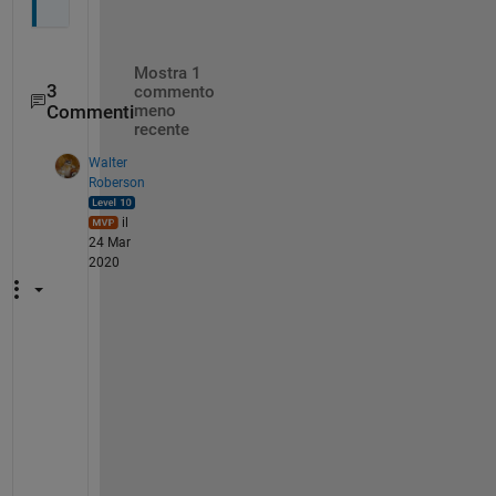
Mostra 1
3
commento
Commenti
meno
recente
Walter
Roberson
il
24 Mar
2020
I
t 
a
p
p
e