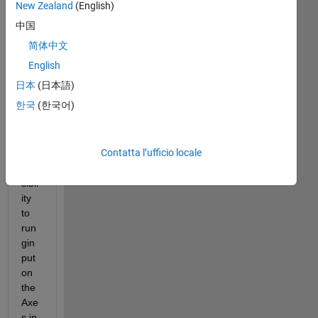
New Zealand
(English)
中国
简体中文
De
English
ar 
日本
(日本語)
All,
한국
(한국어)
Is 
ther
e 
Contatta l’ufficio locale
any 
pos
sibil
ity 
to 
run 
gin
put 
on 
the 
Axe
s in 