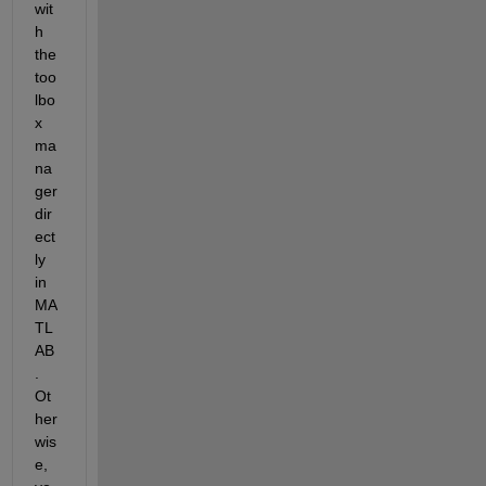
wit
h 
the 
too
lbo
x 
ma
na
ger 
dir
ect
ly 
in 
MA
TL
AB
. 
Ot
her
wis
e, 