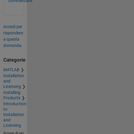
commentare.
Accedi per
rispondere
a questa
domanda.
Categorie
MATLAB
Installation
and
Licensing
Installing
Products
Introduction
to
Installation
and
Licensing
Scopri di più