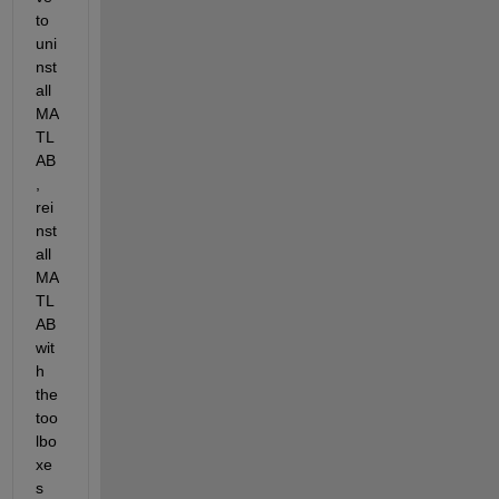
to 
uni
nst
all 
MA
TL
AB
, 
rei
nst
all 
MA
TL
AB 
wit
h 
the 
too
lbo
xe
s 