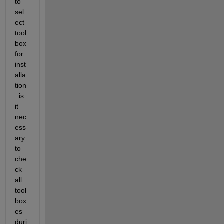
to 
sel
ect 
tool 
box 
for 
inst
alla
tion
. is 
it 
nec
ess
ary 
to 
che
ck 
all 
tool 
box
es 
duri