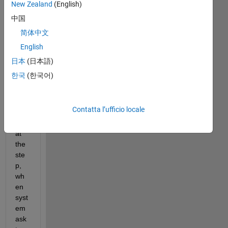
New Zealand
(English)
fusi
ng 
中国
duri
简体中文
ng 
English
inst
alla
日本
(日本語)
tion 
한국
(한국어)
of 
mat
lab 
Contatta l’ufficio locale
201
9b 
at 
the 
ste
p, 
wh
en 
syst
em 
ask 