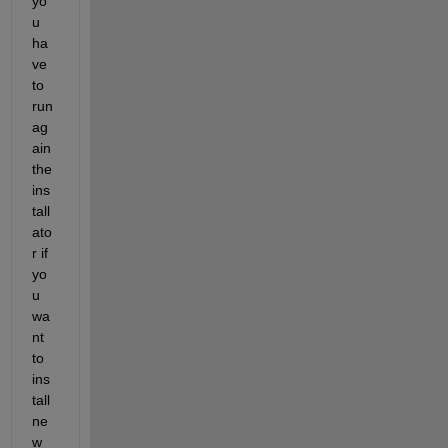
yo
u 
ha
ve 
to 
run 
ag
ain 
the 
ins
tall
ato
r if 
yo
u 
wa
nt 
to 
ins
tall 
ne
w 