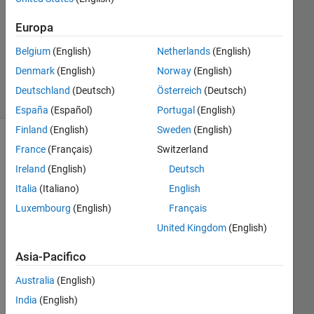
Aggiornato
Europa
17 Dic
Belgium
(English)
Netherlands
(English)
2019
8
Denmark
(English)
Norway
(English)
Visualizzazioni
Deutschland
(Deutsch)
Österreich
(Deutsch)
(30 giorni)
España
(Español)
Portugal
(English)
Finland
(English)
Sweden
(English)
France
(Français)
Switzerland
Ireland
(English)
Deutsch
Italia
(Italiano)
English
Luxembourg
(English)
Français
United Kingdom
(English)
Hi, i 
Asia-Pacifico
am 
little 
Australia
(English)
bit 
India
(English)
con