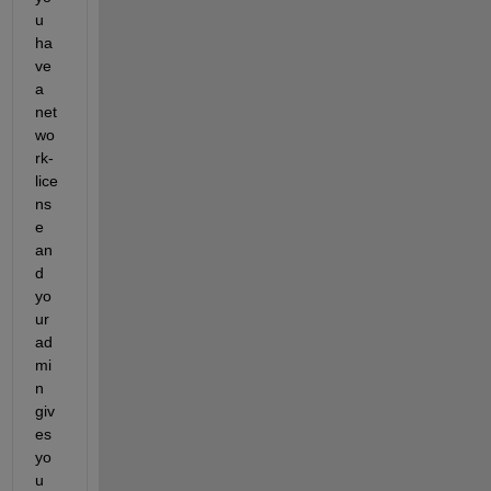
u 
ha
ve 
a 
net
wo
rk-
lice
ns
e 
an
d 
yo
ur 
ad
mi
n 
giv
es 
yo
u 