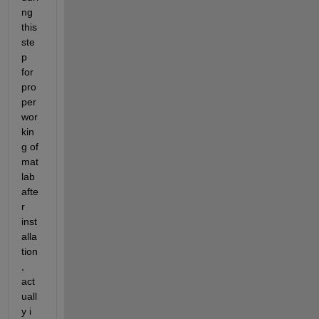
ng 
this 
ste
p 
for 
pro
per 
wor
kin
g of 
mat
lab 
afte
r 
inst
alla
tion
, 
act
uall
y i 