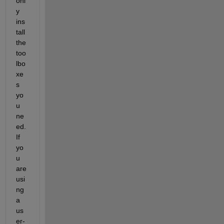
onl
y 
ins
tall 
the 
too
lbo
xe
s 
yo
u 
ne
ed. 
If 
yo
u 
are 
usi
ng 
a 
us
er-