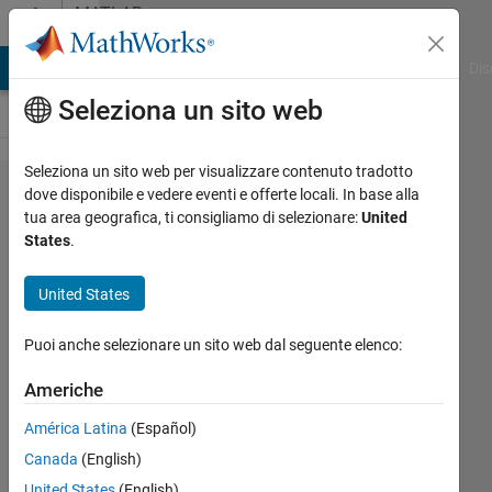
Vai al contenuto
MATLAB
Answers
ATLAB Answers
File Exchange
Cody
AI Chat Playground
Dis
Seleziona un sito web
Seleziona un sito web per visualizzare contenuto tradotto
installation
dove disponibile e vedere eventi e offerte locali. In base alla
tua area geografica, ti consigliamo di selezionare:
United
guidance
States
.
for matlab
2019b
United States
Puoi anche selezionare un sito web dal seguente elenco:
Awais
Khan
Americhe
17 Dic
2019
América Latina
(Español)
1
Canada
(English)
Risposta
United States
(English)