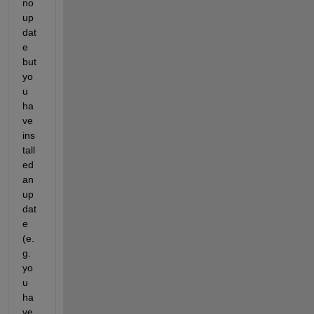
no 
up
dat
e 
but 
yo
u 
ha
ve 
ins
tall
ed 
an 
up
dat
e 
(e.
g. 
yo
u 
ha
ve 