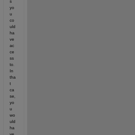
s 
yo
u 
co
uld 
ha
ve 
ac
ce
ss 
to. 
In 
tha
t 
ca
se, 
yo
u 
wo
uld 
ha
ve 