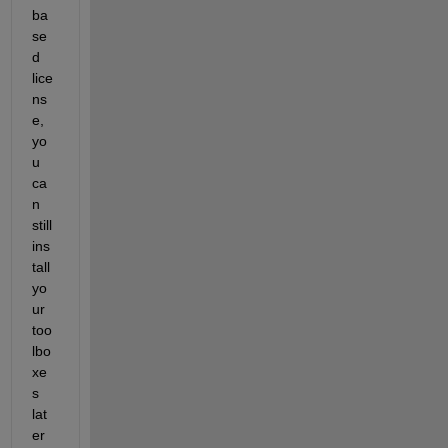
ba
se
d 
lice
ns
e, 
yo
u 
ca
n 
still 
ins
tall 
yo
ur 
too
lbo
xe
s 
lat
er 