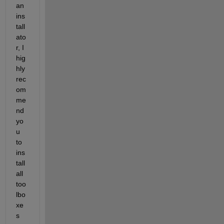
an 
ins
tall
ato
r, I 
hig
hly 
rec
om
me
nd 
yo
u 
to 
ins
tall 
all 
too
lbo
xe
s 