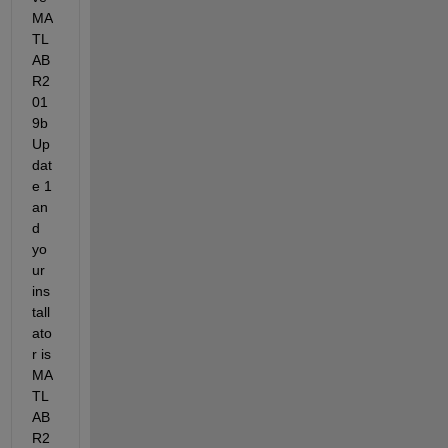
MA
TL
AB 
R2
01
9b 
Up
dat
e 1 
an
d 
yo
ur 
ins
tall
ato
r is 
MA
TL
AB 
R2