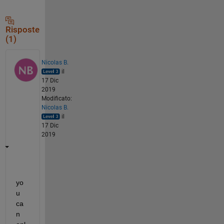
Risposte
(1)
Nicolas B.
il
17 Dic
2019
Modificato:
Nicolas B.
il
17 Dic
2019
yo
u 
ca
n 