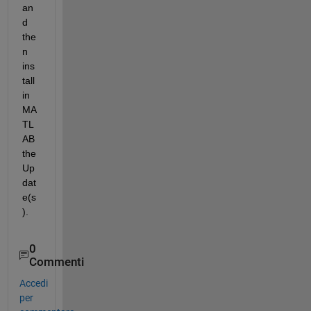
an
d 
the
n 
ins
tall 
in 
MA
TL
AB 
the 
Up
dat
e(s
).
0
Commenti
Accedi
per