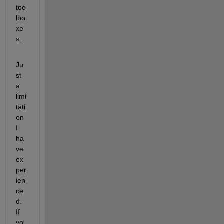
too
lbo
xe
s.
Ju
st 
a 
limi
tati
on 
I 
ha
ve 
ex
per
ien
ce
d. 
If 
yo