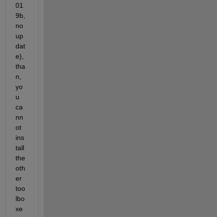
01
9b, 
no 
up
dat
e), 
tha
n, 
yo
u 
ca
nn
ot 
ins
tall 
the 
oth
er 
too
lbo
xe