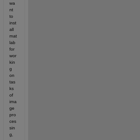
wa
nt 
to 
inst
all 
mat
lab 
for 
wor
kin
g 
on 
tas
ks 
of 
ima
ge 
pro
ces
sin
g, 