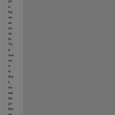
yo
u 
ha
ve 
ac
ce
ss 
to. 
Th
e 
rea
so
n 
is 
tha
t, 
no
wa
da
ys 
the
re 