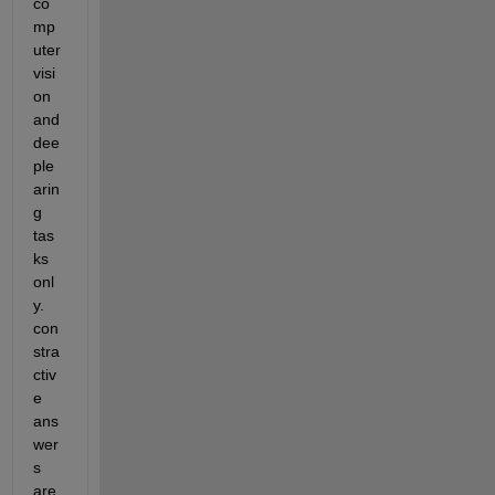
co
mp
uter 
visi
on 
and 
dee
ple
arin
g 
tas
ks 
onl
y. 
con
stra
ctiv
e 
ans
wer
s 
are 