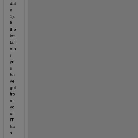
dat
e 
1). 
If 
the 
ins
tall
ato
r 
yo
u 
ha
ve 
got 
fro
m 
yo
ur 
IT 
ha
s 