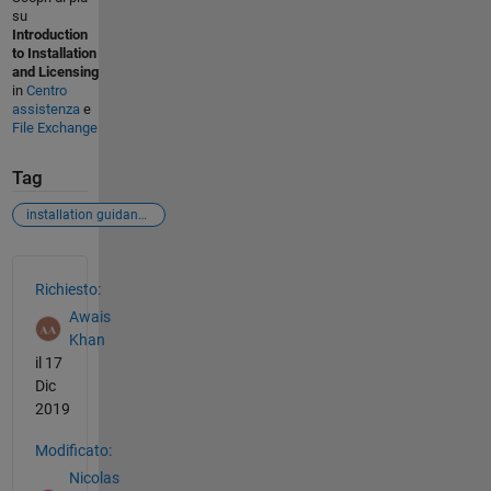
su
Introduction
to Installation
and Licensing
in
Centro
assistenza
e
File Exchange
Tag
installation guidance of matlab 2019b
Vedere anche
Richiesto:
Awais
Khan
il 17
Dic
2019
Modificato:
Nicolas