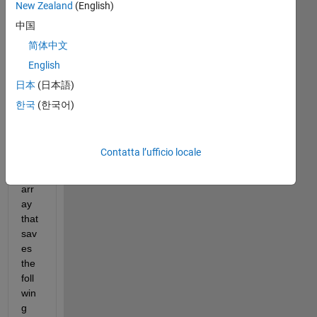
New Zealand
(English)
I 
wa
中国
nt 
简体中文
to 
English
buil
d a 
日本
(日本語)
mul
한국
(한국어)
tidi
me
nsi
Contatta l’ufficio locale
ona
l 
arr
ay 
that 
sav
es 
the 
foll
win
g 