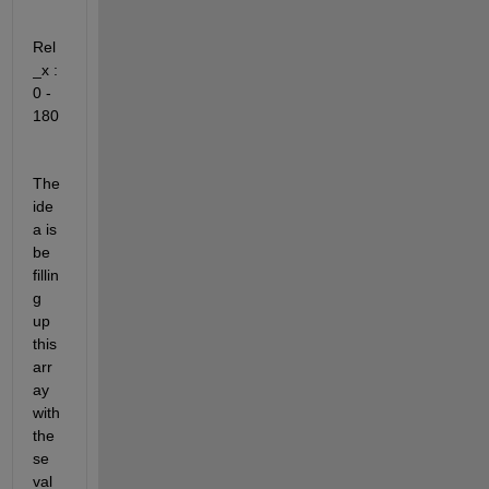
Rel
_x : 
0 - 
180
The 
ide
a is 
be 
fillin
g 
up 
this 
arr
ay 
with 
the
se 
val