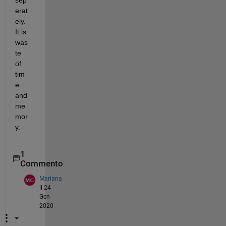
erat
ely. 
It is 
was
te 
of 
tim
e 
and 
me
mor
y. 
1
Commento
Mariana
il 24
Gen
2020