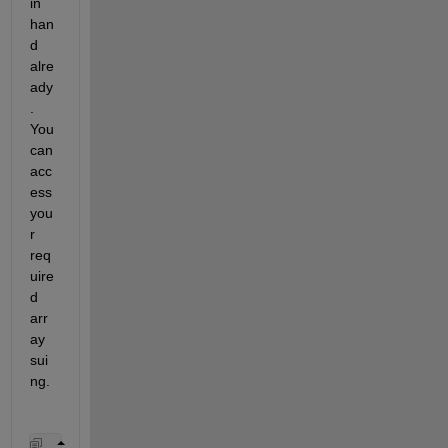
in 
han
d 
alre
ady
. 
You 
can 
acc
ess 
you
r 
req
uire
d 
arr
ay 
sui
ng. 