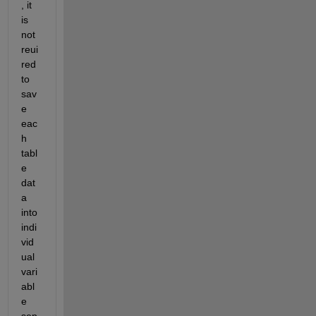
, it 
is 
not 
reui
red 
to 
sav
e 
eac
h 
tabl
e 
dat
a 
into 
indi
vid
ual 
vari
abl
e 
sep