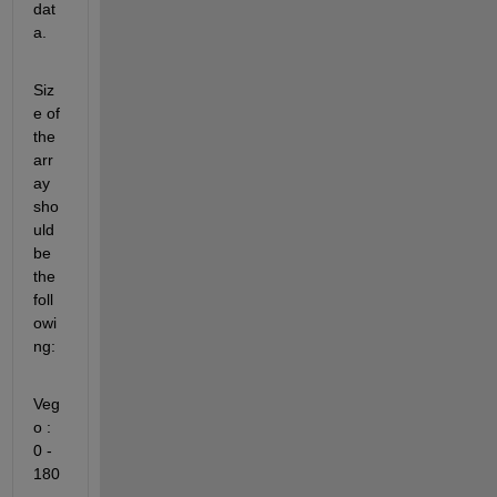
dat
a.
Siz
e of 
the 
arr
ay 
sho
uld 
be 
the 
foll
owi
ng:
Veg
o : 
0 - 
180