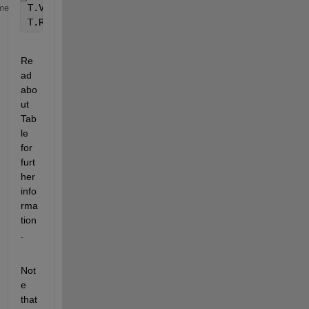
T.Vego
me
T.Rel_x
Re
ad 
abo
ut 
Tab
le 
for 
furt
her 
info
rma
tion
. 
Not
e 
that