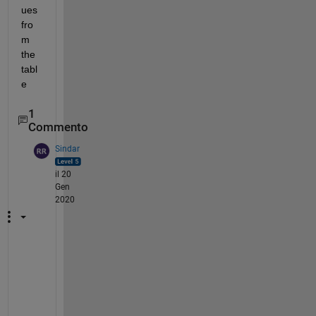
ues 
fro
m 
the 
tabl
e
1
Commento
Sindar
il 20
Gen
2020
W
h
a
t 