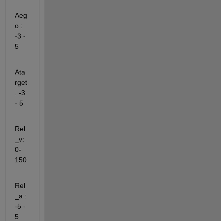
Aeg
o : 
-3 - 
5
Ata
rget
: -3 
- 5
Rel
_v: 
0-
150
Rel
_a : 
-5 - 
5