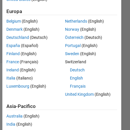
Risposta
accettata
Europa
Belgium
(English)
Netherlands
(English)
Aggiornato
24 Gen
Denmark
(English)
Norway
(English)
2020
Deutschland
(Deutsch)
Österreich
(Deutsch)
5
España
(Español)
Portugal
(English)
Visualizzazioni
Finland
(English)
Sweden
(English)
(30 giorni)
France
(Français)
Switzerland
Ireland
(English)
Deutsch
Italia
(Italiano)
English
Luxembourg
(English)
Français
United Kingdom
(English)
Asia-Pacifico
Australia
(English)
India
(English)