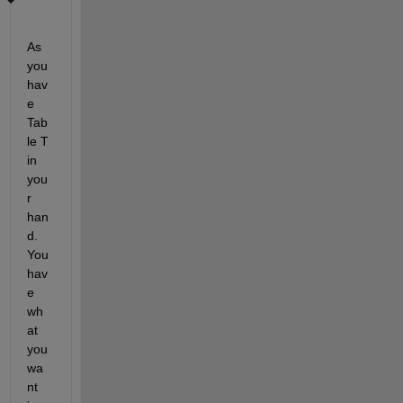
As 
you 
hav
e 
Tab
le T 
in 
you
r 
han
d. 
You 
hav
e 
wh
at 
you 
wa
nt 