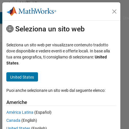
Vai al contenuto
MATLAB
Answers
ATLAB Answers
File Exchange
Cody
AI Chat Playground
Dis
Seleziona un sito web
Seleziona un sito web per visualizzare contenuto tradotto
How can I save
dove disponibile e vedere eventi e offerte locali. In base alla
tua area geografica, ti consigliamo di selezionare:
United
data in a
States
.
multidimensional
array
United States
Puoi anche selezionare un sito web dal seguente elenco:
Mariana
18 Gen
Americhe
2020
América Latina
(Español)
1
Risposta
Canada
(English)
United States
(English)