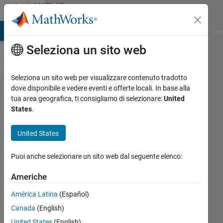
Vai al contenuto
MATLAB
Answers
ATLAB Answers
File Exchange
Cody
AI Chat Playground
Dis
Seleziona un sito web
Seleziona un sito web per visualizzare contenuto tradotto
Matlab
dove disponibile e vedere eventi e offerte locali. In base alla
tua area geografica, ti consigliamo di selezionare:
United
throws
States
.
and error
while
United States
using
Puoi anche selezionare un sito web dal seguente elenco:
gpuDevice.
It asks for
Americhe
CUDA
América Latina
(Español)
driver
Canada
(English)
newer
United States
(English)