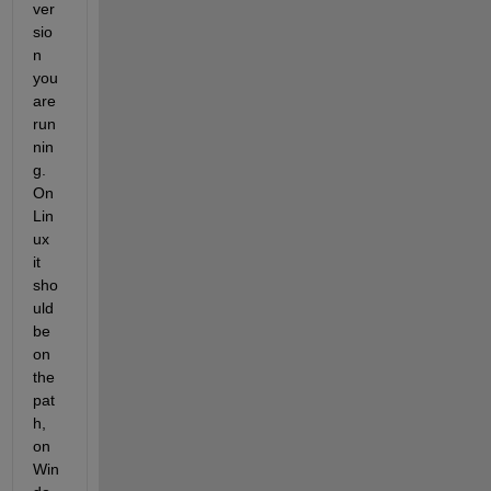
ver
sio
n 
you 
are 
run
nin
g. 
On 
Lin
ux 
it 
sho
uld 
be 
on 
the 
pat
h, 
on 
Win