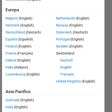
than 10.1.
Europa
I have 10.2
Belgium
(English)
Netherlands
(English)
installed.
Denmark
(English)
Norway
(English)
Deutschland
(Deutsch)
Österreich
(Deutsch)
Tamoghna
España
(Español)
Portugal
(English)
Bhattacharya
12 Feb
Finland
(English)
Sweden
(English)
2020
France
(Français)
Switzerland
1
Ireland
(English)
Deutsch
Risposta
Italia
(Italiano)
English
Risposta
Luxembourg
(English)
Français
accettata
United Kingdom
(English)
Aggiornato
Asia-Pacifico
4 Lug 2024
Australia
(English)
24
Visualizzazioni
India
(English)
(30 giorni)