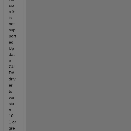
sio
n 9 
is 
not 
sup
port
ed. 
Up
dat
e 
CU
DA 
driv
er 
to 
ver
sio
n 
10.
1 or 
gre