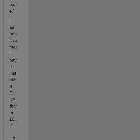
eas
e."
I 
am 
pos
itive 
that 
I 
hav
e 
inst
alle
d 
CU
DA 
driv
er 
10.
2.
0