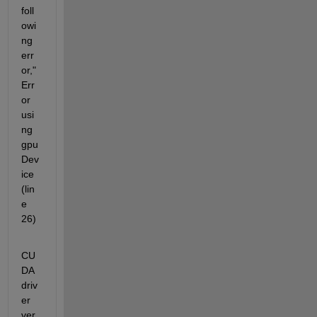
foll
owi
ng 
err
or,"
Err
or 
usi
ng 
gpu
Dev
ice 
(lin
e 
26)
CU
DA 
driv
er 
ver