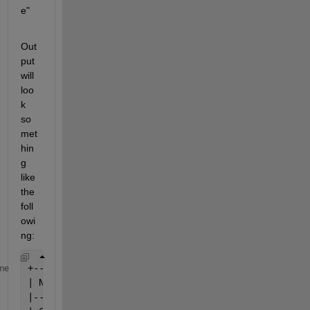
e"
Out
put 
will 
loo
k 
so
met
hin
g 
like 
the 
foll
owi
ng:
+--------------------------------------------------
me
| NVIDIA-SMI 440.33.01    Driver 
Version: 440.33.01
|-------------------------------+------------------