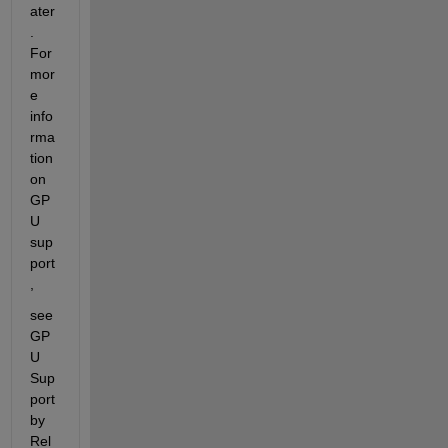
ater
. 
For 
mor
e 
info
rma
tion 
on 
GP
U 
sup
port
,
see 
GP
U 
Sup
port 
by 
Rel