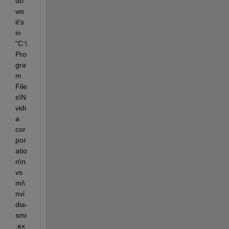
do
ws 
it's 
in 
"C:\
Pro
gra
m 
File
s\N
vidi
a 
cor
por
atio
n\n
vs
mi\
nvi
dia-
smi
.ex