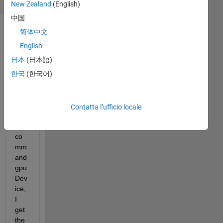
New Zealand
(English)
中国
简体中文
Mostra
commenti
English
meno
日本
(日本語)
recenti
한국
(한국어)
If I 
Contatta l’ufficio locale
run 
the 
co
mm
and 
gpu
Dev
ice, 
I 
get 
the 