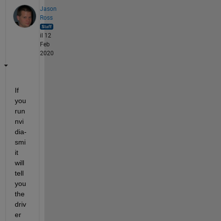
Jason
Ross
il 12
Feb
2020
If 
you 
run 
nvi
dia-
smi 
it 
will 
tell 
you 
the 
driv
er 