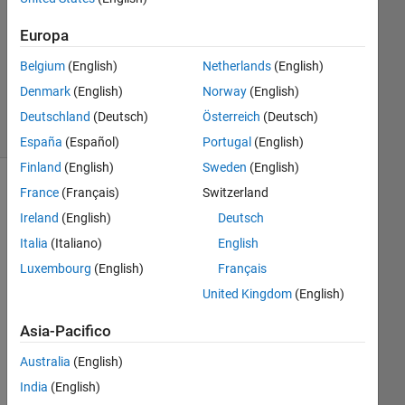
Risposte
Aggiornato
Europa
20 Ago
Belgium
(English)
Netherlands
(English)
2021
Denmark
(English)
Norway
(English)
7
Visualizzazioni
Deutschland
(Deutsch)
Österreich
(Deutsch)
(30 giorni)
España
(Español)
Portugal
(English)
Finland
(English)
Sweden
(English)
France
(Français)
Switzerland
Informazioni
Ireland
(English)
Deutsch
Questa
Italia
(Italiano)
English
domanda
è
Luxembourg
(English)
Français
chiusa.
United Kingdom
(English)
Riaprila
per
Asia-Pacifico
modificarla
o
Australia
(English)
per
India
(English)
rispondere.