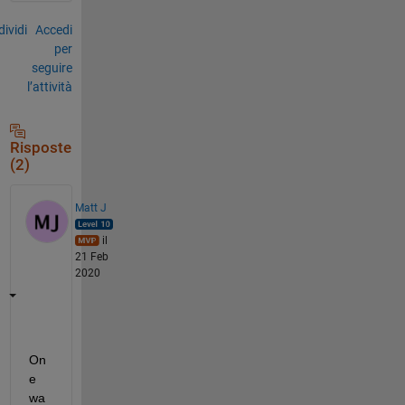
ividi
Accedi
per
seguire
l’attività
Risposte
(2)
Matt J
il
21 Feb
2020
On
e 
wa