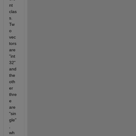
nt 
clas
s. 
Tw
o 
vec
tors 
are 
"int
32" 
and 
the 
oth
er 
thre
e 
are 
"sin
gle"
, 
wh