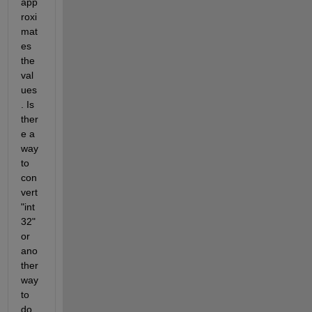
app
roxi
mat
es 
the 
val
ues
. Is 
ther
e a 
way 
to 
con
vert 
"int
32" 
or 
ano
ther 
way 
to 
do 