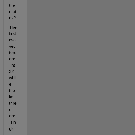
the 
mat
rix?
The 
first 
two 
vec
tors 
are 
"int
32" 
whil
e 
the 
last 
thre
e 
are 
"sin
gle" 