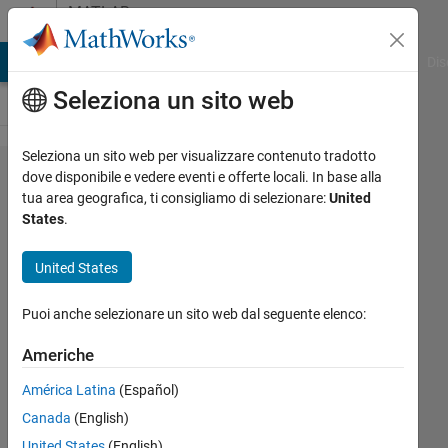
Vai al contenuto
MATLAB
Answers
ATLAB Answers
File Exchange
Cody
AI Chat Playground
Dis
Seleziona un sito web
Seleziona un sito web per visualizzare contenuto tradotto
How to
dove disponibile e vedere eventi e offerte locali. In base alla
tua area geografica, ti consigliamo di selezionare:
United
do a
States
.
matrix
from
United States
vectors
Puoi anche selezionare un sito web dal seguente elenco:
Valerio
Americhe
Gianforte
América Latina
(Español)
21 Feb
2020
Canada
(English)
2
United States
(English)