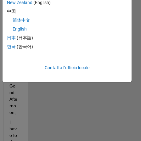
New Zealand
(English)
中国
简体中文
English
日本
(日本語)
한국
(한국어)
Contatta l’ufficio locale
Go
od 
Afte
rno
on,
I 
hav
e to 