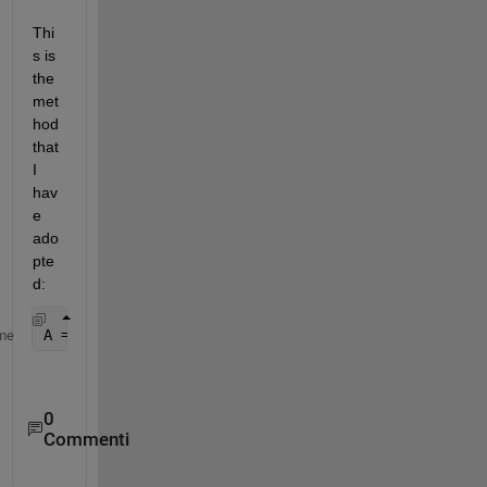
Thi
s is 
the 
met
hod 
that 
I 
hav
e 
ado
pte
d:
A = [time1 time2 Hs_buoy Tm_buoy Dm_buoy]
me
0
Commenti