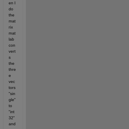
en I 
do 
the 
mat
rix 
mat
lab 
con
vert
s 
the 
thre
e 
vec
tors 
"sin
gle" 
to 
"int
32" 
and 