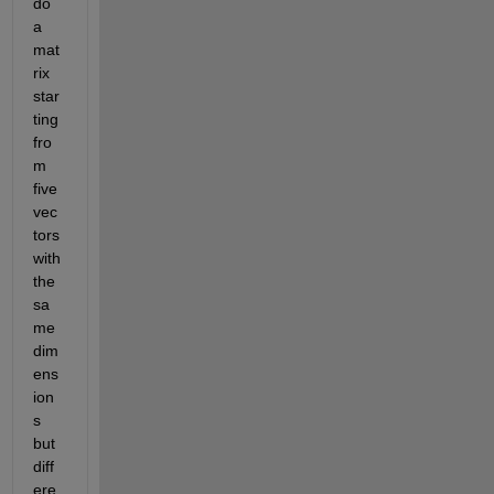
do 
a 
mat
rix 
star
ting 
fro
m 
five 
vec
tors 
with 
the 
sa
me 
dim
ens
ion
s 
but 
diff
ere