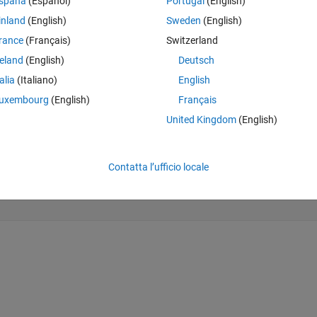
spaña
(Español)
Portugal
(English)
inland
(English)
Sweden
(English)
rance
(Français)
Switzerland
reland
(English)
Deutsch
talia
(Italiano)
English
uxembourg
(English)
Français
United Kingdom
(English)
ai*pn/2*beta)^k)),k,0,m-1).*exp(-(rho.*x)+((m*sai*pn*x.^
Contatta l’ufficio locale