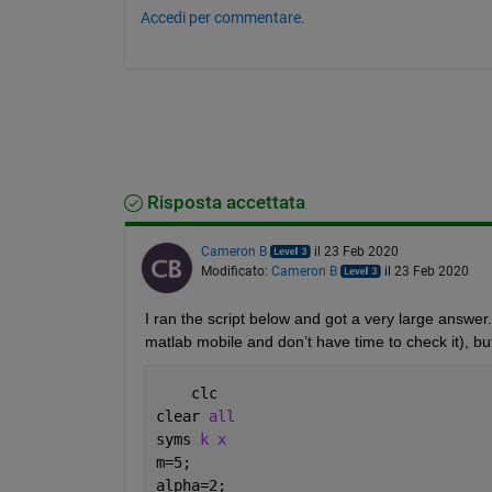
Accedi per commentare.
Risposta accettata
Cameron B
il 23 Feb 2020
Modificato:
Cameron B
il 23 Feb 2020
I ran the script below and got a very large answe
matlab mobile and don’t have time to check it), but 
    clc
clear 
all
syms 
k x
m=5;
alpha=2;