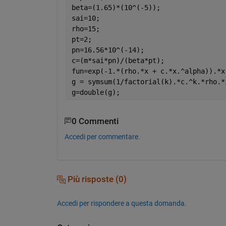
beta=(1.65)*(10^(-5));
sai=10;
rho=15;
pt=2;
pn=16.56*10^(-14);
c=(m*sai*pn)/(beta*pt);
fun=exp(-1.*(rho.*x + c.*x.^alpha)).*x
g = symsum(1/factorial(k).*c.^k.*rho.*
g=double(g);
0 Commenti
Accedi per commentare.
Più risposte (0)
Accedi per rispondere a questa domanda.