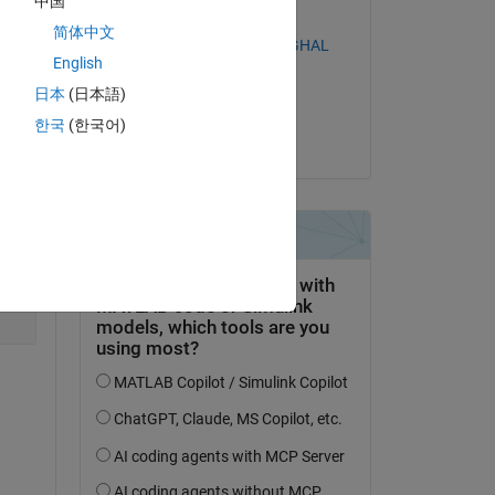
中国
Commentato:
简体中文
PARVEEN KUMAR SINGHAL
English
il 25 Feb 2020
日本
(日本語)
Accettato:
한국
(한국어)
Cameron B
alpha)/(beta*pt)))*x.^(alpha*1);