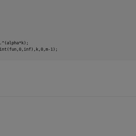
.^(alpha*k);
int(fun,0,inf),k,0,m-1);