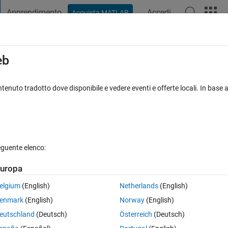
Apprendimento
Accedi
Acquista MATLAB
t Playground
Discussioni
Concorsi
Blog
Pubblica
Altro
iga
FAQ su MATLAB
Altro
eb
ction 'symsum' for input arguments of typ
tenuto tradotto dove disponibile e vedere eventi e offerte locali. In base a
uation given below.Please help me.
Risposta accettata
Aggiornato 25 Feb 2020
 Risposta
eguente elenco:
uropa
Mostra commenti meno
elgium
(English)
Netherlands
(English)
enmark
(English)
Norway
(English)
0 voti
Apri in MATLAB Online
eutschland
(Deutsch)
Österreich
(Deutsch)
Theme