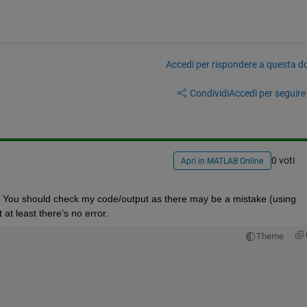
Accedi per rispondere a questa 
Condividi
Accedi per seguire l
0 voti
Apri in MATLAB Online
r. You should check my code/output as there may be a mistake (using 
at least there’s no error.
Theme