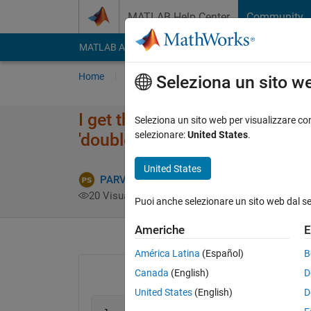
Vai al contenuto
MATLAB Help Center
Community
MATLAB Answers
File Exchange
Cody
AI Cha
Home
Poni una domanda
Risposta
Nav
Seleziona un sito w
I get the error "Undefined fun
Seleziona un sito web per visualizzare con
selezionare:
United States
.
'double'. while solving the eq
United States
PARVEEN KUMAR SINGHAL
23 Feb 2020
1
20 Visualizzazioni (30 giorni)
Puoi anche selezionare un sito web dal s
Americhe
E
América Latina
(Español)
B
Canada
(English)
D
United States
(English)
D