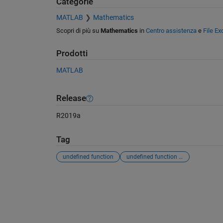
Categorie
MATLAB
Mathematics
Scopri di più su
Mathematics
in
Centro assistenza
e
File E
Prodotti
MATLAB
Release
R2019a
Tag
undefined function
undefined function symsum
Vedere anche