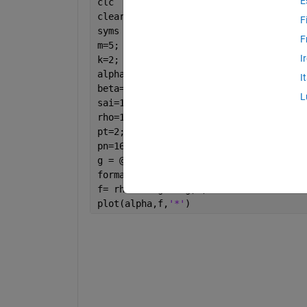
E
clc
clear 
all
F
syms 
m x k 
F
m=5;
I
k=2;
alpha=2;
I
beta=(1.65)*(10^(-5));
L
sai=10;
rho=15;
pt=2;
pn=16.56*10^(-14);
g = @(x)symsum((((1/factorial(k))*(m*s
format 
long
f= rho*integral(g,0,inf)
plot(alpha,f,
'*'
)