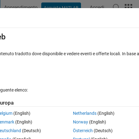
Apprendimento
Accedi
Acquista MATLAB
t Playground
Discussioni
Concorsi
Blog
Pubblica
Altro
iga
FAQ su MATLAB
Altro
eb
ta with dates showing in x axis
tenuto tradotto dove disponibile e vedere eventi e offerte locali. In base a
Risposta accettata
Aggiornato 19 Mar 2020
eguente elenco:
Mostra commenti meno
uropa
elgium
(English)
Netherlands
(English)
0 voti
Apri in MATLAB Online
enmark
(English)
Norway
(English)
xact dates on x axis. I really appreciate anybody can help me. Thanks
eutschland
(Deutsch)
Österreich
(Deutsch)
Theme