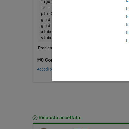
E
figure
Ts = timeseries(Ta);
F
plot(Ts,
'r'
)
F
grid 
on
I
grid 
minor 
xlabel(
'Time'
,
'fontsize'
,14)
I
ylabel(
'Temperature (\circC)'
,
'fontsiz
L
Problem, cannot manage date lable, you can find 
0 Commenti
Accedi per commentare.
Risposta accettata