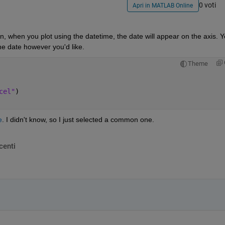
0 voti
Apri in MATLAB Online
n, when you plot using the datetime, the date will appear on the axis. Y
he date however you'd like.
Theme
cel"
)
e
. I didn't know, so I just selected a common one.
centi