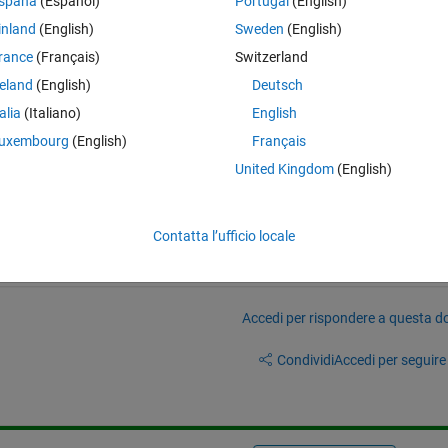
spaña
(Español)
Portugal
(English)
inland
(English)
Sweden
(English)
rance
(Français)
Switzerland
reland
(English)
Deutsch
talia
(Italiano)
English
e'
,14) 
uxembourg
(English)
Français
attached file may show me how it's work. 
United Kingdom
(English)
Contatta l’ufficio locale
Accedi per rispondere a questa 
Condividi
Accedi per seguire l