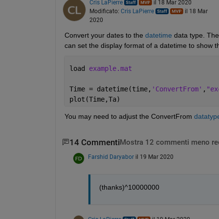
Cris LaPierre
il 18 Mar 2020
Modificato:
Cris LaPierre
il 18 Mar
2020
Convert your dates to the 
datetime
 data type. The
can set the display format of a datetime to show t
load 
example.mat
Time = datetime(time,
'ConvertFrom'
,
"ex
plot(Time,Ta)
You may need to adjust the ConvertFrom 
datatyp
14 Commenti
Mostra 12 commenti meno re
Farshid Daryabor
il 19 Mar 2020
(thanks)^10000000