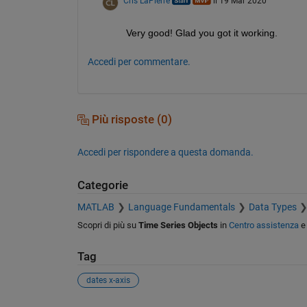
Cris LaPierre
il 19 Mar 2020
Very good! Glad you got it working. 
Accedi per commentare.
Più risposte (0)
Accedi per rispondere a questa domanda.
Categorie
MATLAB
Language Fundamentals
Data Types
Scopri di più su
Time Series Objects
in
Centro assistenza
Tag
dates x-axis