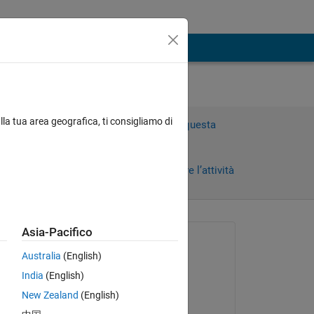
lla tua area geografica, ti consigliamo di
Accedi per rispondere a questa
domanda.
Condividi
Accedi per seguire l’attività
 recenti
Asia-Pacifico
Richiesto:
Australia
(English)
Farshid Daryabor
India
(English)
il 18 Mar 2020
New Zealand
(English)
Commentato:
Copy