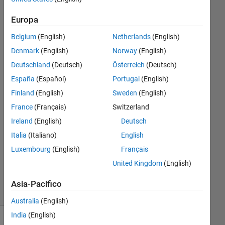
Europa
Bianca
Elena
Belgium
(English)
Netherlands
(English)
Ivanof
Denmark
(English)
Norway
(English)
2 Apr
Deutschland
(Deutsch)
Österreich
(Deutsch)
2020
España
(Español)
Portugal
(English)
1
Risposta
Finland
(English)
Sweden
(English)
France
(Français)
Switzerland
Risposta
Ireland
(English)
Deutsch
accettata
Italia
(Italiano)
English
Aggiornato
Luxembourg
(English)
Français
2 Apr 2020
United Kingdom
(English)
5
Visualizzazioni
Asia-Pacifico
(30 giorni)
Australia
(English)
India
(English)