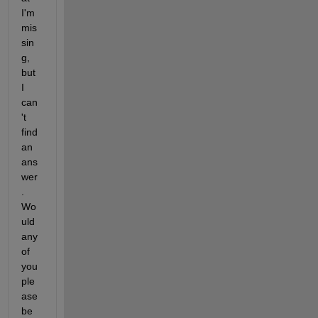
I'm 
mis
sin
g, 
but 
I 
can
't 
find 
an 
ans
wer
. 
Wo
uld 
any 
of 
you 
ple
ase 
be 