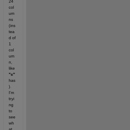
24 
col
um
ns 
(ins
tea
d of 
1 
col
um
n, 
like 
"c" 
has
). 
I'm 
tryi
ng 
to 
see 
wh
at 