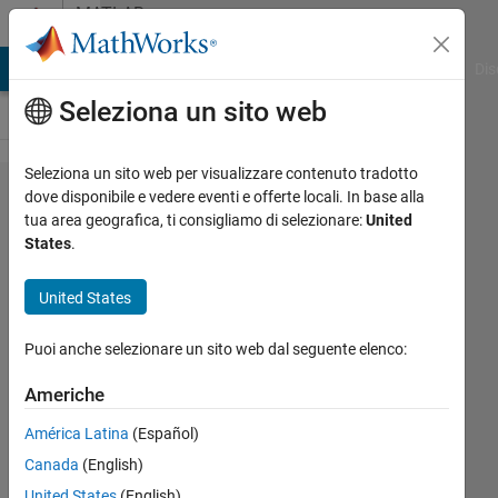
Vai al contenuto
MATLAB
Answers
ATLAB Answers
File Exchange
Cody
AI Chat Playground
Dis
Seleziona un sito web
Seleziona un sito web per visualizzare contenuto tradotto
How to
dove disponibile e vedere eventi e offerte locali. In base alla
tua area geografica, ti consigliamo di selezionare:
United
exclude
States
.
certain
rows
United States
and
Puoi anche selezionare un sito web dal seguente elenco:
columns
based
Americhe
on a
América Latina
(Español)
column
Canada
(English)
value?
United States
(English)