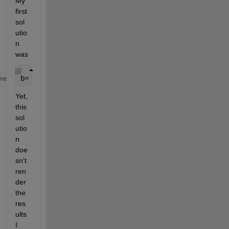
My 
first 
sol
utio
n 
was 
b= a(a(:,24)<2560)
me
Yet, 
this 
sol
utio
n 
doe
sn't 
ren
der 
the 
res
ults 
I 