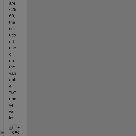
are 
<25
60, 
the 
sol
utio
n I 
use
d 
on 
the 
vari
abl
e 
"b"
abo
ve 
wor
ks.
d=c(c<2560)
me