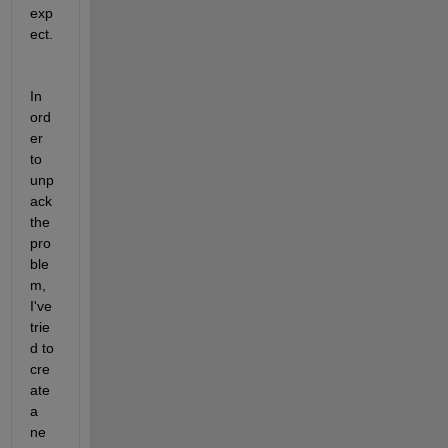
exp
ect. 
In 
ord
er 
to 
unp
ack 
the 
pro
ble
m, 
I've 
trie
d to 
cre
ate 
a 
ne