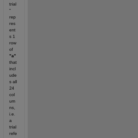
trial
" 
rep
res
ent
s 1 
row 
of 
"a"
that 
incl
ude
s all 
24 
col
um
ns, 
i.e. 
a 
trial 
refe