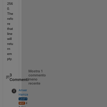
256
0. 
The
refo
re 
that 
line 
will 
retu
rn 
em
pty.
Mostra 1
3
commento
Commenti
meno
recente
Ameer
Hamza
il