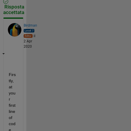
Risposta
accettata
Birdman
il
2 Apr
2020
Firs
tly, 
at 
you
r 
first 
line 
of 
cod
e, 