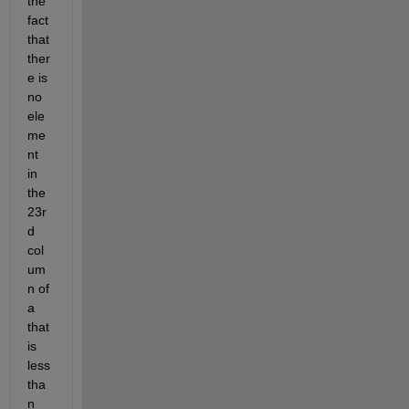
the 
fact 
that 
ther
e is 
no 
ele
me
nt 
in 
the 
23r
d 
col
um
n of 
a 
that 
is 
less 
tha
n 