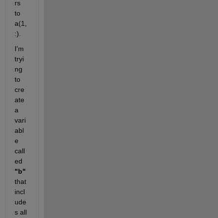
rs 
to 
a(1,
:). 
I'm 
tryi
ng 
to 
cre
ate 
a 
vari
abl
e 
call
ed 
"b" 
that 
incl
ude
s all 