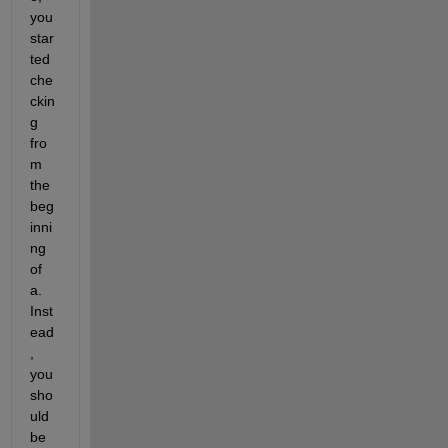
you 
star
ted 
che
ckin
g 
fro
m 
the 
beg
inni
ng 
of 
a. 
Inst
ead
, 
you 
sho
uld 
be 