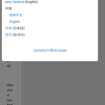
Mostra
New Zealand
(English)
commenti
中国
meno
简体中文
recenti
English
日本
(日本語)
한국
(한국어)
a.mat
Contatta l’ufficio locale
De
ar 
all,
Atta
che
d 
you 
find 