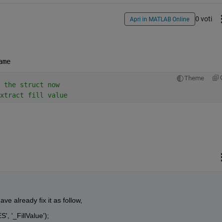
0 voti
Apri in MATLAB Online
ame
Theme
 the struct now
xtract fill value
e already fix it as follow,
', '_FillValue'); 