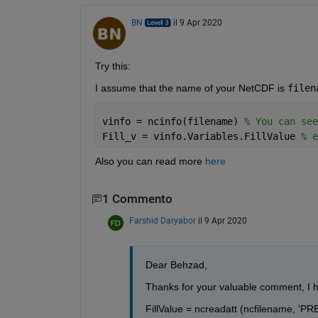
BN
il 9 Apr 2020
Try this:
I assume that the name of your NetCDF is 
filen
vinfo = ncinfo(filename) 
% You can see
Fill_v = vinfo.Variables.FillValue 
% e
Also you can read more 
here
1 Commento
Farshid Daryabor
il 9 Apr 2020
Dear Behzad,
Thanks for your valuable comment, I hav
FillValue = ncreadatt (ncfilename, 'PRES