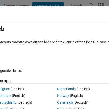
Apprendimento
Accedi
Acquista MATLAB
t Playground
Discussioni
Concorsi
Blog
Pubblica
Altro
iga
FAQ su MATLAB
Altro
eb
 Value from netcdf file
tenuto tradotto dove disponibile e vedere eventi e offerte locali. In base a
Aggiornato 9 Apr 2020
9 Visualizzazioni (30 giorni)
eguente elenco:
uropa
0 voti
elgium
(English)
Netherlands
(English)
fill value, I used following comment it doesn't work. Thanks in advance.
enmark
(English)
Norway
(English)
e_');
eutschland
(Deutsch)
Österreich
(Deutsch)