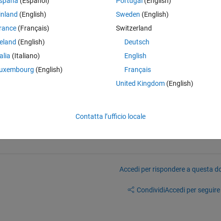
spaña
(Español)
Portugal
(English)
inland
(English)
Sweden
(English)
rance
(Français)
Switzerland
reland
(English)
Deutsch
talia
(Italiano)
English
uxembourg
(English)
Français
S', '_FillValue' ); 
United Kingdom
(English)
Contatta l’ufficio locale
Accedi per rispondere a questa 
Condividi
Accedi per seguire l