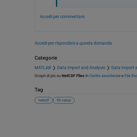
Accedi per commentare.
Accedi per rispondere a questa domanda.
Categorie
MATLAB
Data Import and Analysis
Data Import 
Scopri di più su
NetCDF Files
in
Centro assistenza
e
File E
Tag
netcdf
fill value
Vedere anche