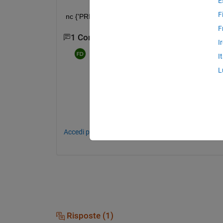
E
F
nc {'PRES'}. FillValue_ = ncfloat (99999); 
F
1 Commento
I
Farshid Daryabor
il 9 Apr 2020
I
L
FillValue   =  ncreadatt( ncfilename, 'PRE
It's work now,
Accedi per commentare.
Risposte (1)