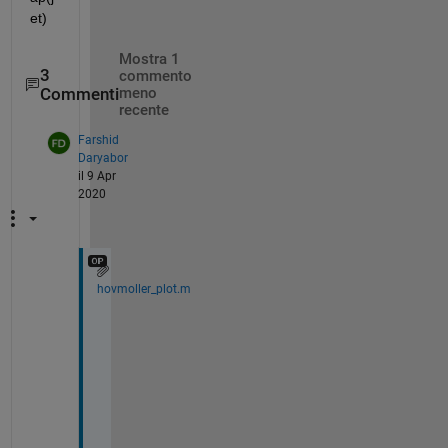
et)
Mostra 1
3
commento
Commenti
meno
recente
Farshid
Daryabor
il 9 Apr
2020
hovmoller_plot.m
I 
c
a
n 
u