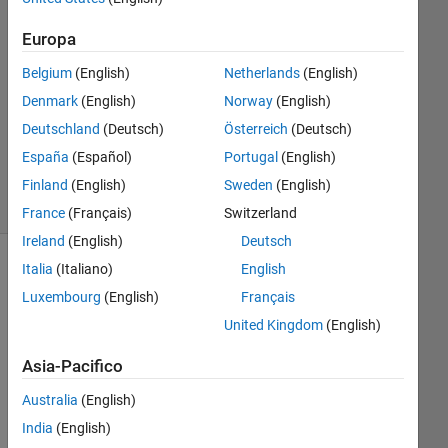
9 Apr
2020
Europa
0
Risposte
Belgium
(English)
Netherlands
(English)
Denmark
(English)
Norway
(English)
Aggiornato
Deutschland
(Deutsch)
Österreich
(Deutsch)
9 Apr 2020
España
(Español)
Portugal
(English)
3
Visualizzazioni
Finland
(English)
Sweden
(English)
(30 giorni)
France
(Français)
Switzerland
Ireland
(English)
Deutsch
Italia
(Italiano)
English
Mostra
commenti
Luxembourg
(English)
Français
meno
United Kingdom
(English)
recenti
Asia-Pacifico
Australia
(English)
India
(English)
example.mat