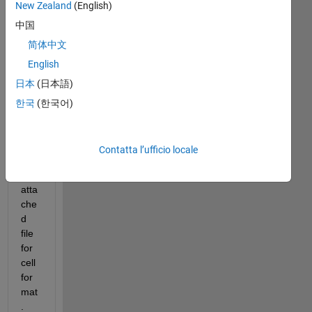
New Zealand
(English)
中国
I 
real
简体中文
ly 
English
app
日本
(日本語)
rice
iate 
한국
(한국어)
hel
p 
me 
Contatta l’ufficio locale
to 
plot 
atta
che
d 
file 
for 
cell 
for
mat
. 