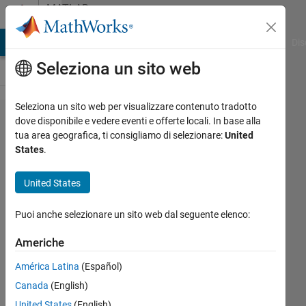
Vai al contenuto
MATLAB
Answers
ATLAB Answers
File Exchange
Cody
AI Chat Playground
Dis
Seleziona un sito web
Seleziona un sito web per visualizzare contenuto tradotto
How
dove disponibile e vedere eventi e offerte locali. In base alla
tua area geografica, ti consigliamo di selezionare:
United
can I
States
.
use
pcolor
United States
for
Puoi anche selezionare un sito web dal seguente elenco:
cell
array
Americhe
América Latina
(Español)
Farshid
Canada
(English)
Daryabor
United States
(English)