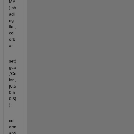
MP
);sh
adi
ng 
flat;
col
orb
ar
set(
gca
,'Co
lor',
[0.5 
0.5 
0.5]
);
col
orm
ap(j