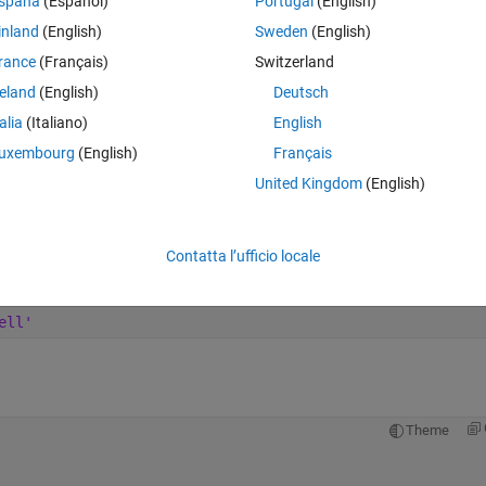
spaña
(Español)
Portugal
(English)
inland
(English)
Sweden
(English)
rance
(Français)
Switzerland
reland
(English)
Deutsch
talia
(Italiano)
English
uxembourg
(English)
Français
Theme
United Kingdom
(English)
Contatta l’ufficio locale
Theme
ell'
Theme