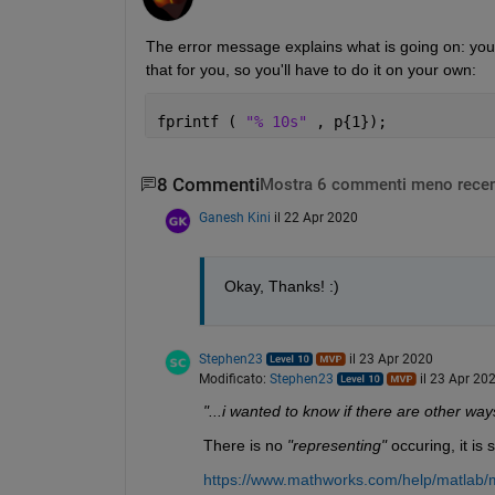
The error message explains what is going on: you 
that for you, so you'll have to do it on your own:
fprintf ( 
"% 10s" 
, p{1});
8 Commenti
Mostra 6 commenti meno recen
Ganesh Kini
il 22 Apr 2020
Okay, Thanks! :)
Stephen23
il 23 Apr 2020
Modificato:
Stephen23
il 23 Apr 20
"...i wanted to know if there are other ways
There is no 
"representing"
 occuring, it is
https://www.mathworks.com/help/matlab/ma