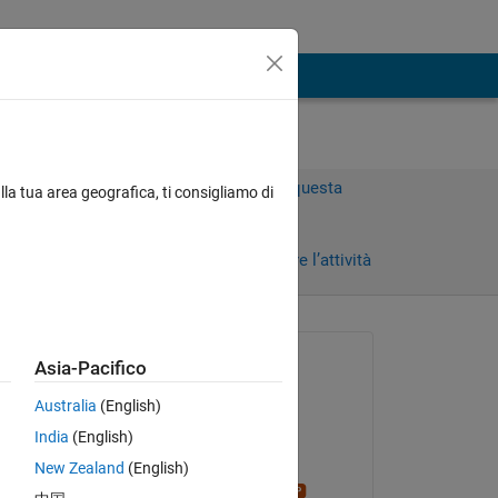
Accedi per rispondere a questa
lla tua area geografica, ti consigliamo di
domanda.
orni)
Condividi
Accedi per seguire l’attività
 recenti
Richiesto:
Asia-Pacifico
Ganesh Kini
Australia
(English)
il 22 Apr 2020
India
(English)
Modificato:
New Zealand
(English)
Stephen23