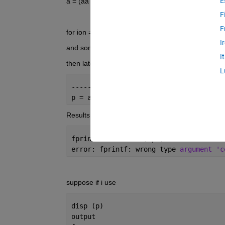
E
a = (aa bb cc dd)
F
F
for ion = 1: 1: length (a) 
I
and some lines of code 
I
then later i have some functionality
L
---------------
p = a (ion);
Results if i use
fprintf ( 
"% 10s" 
, p);
error: fprintf: wrong type 
argument 'c
suppose if i use 
disp (p)
output