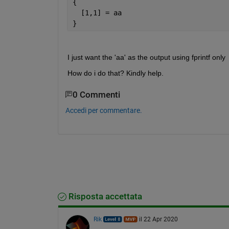
{
  [1,1] = aa
}
I just want the 'aa' as the output using fprintf only
How do i do that? Kindly help.
0 Commenti
Accedi per commentare.
Risposta accettata
Rik
il 22 Apr 2020