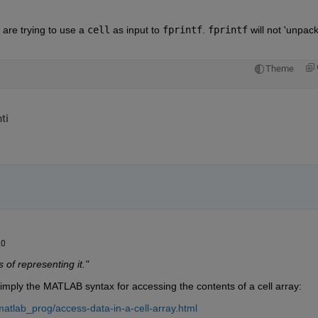
are trying to use a 
cell
 as input to 
fprintf
. 
fprintf
 will not 'unpack'
Theme
ti
20
 of representing it."
 simply the MATLAB syntax for accessing the contents of a cell array:
tlab_prog/access-data-in-a-cell-array.html