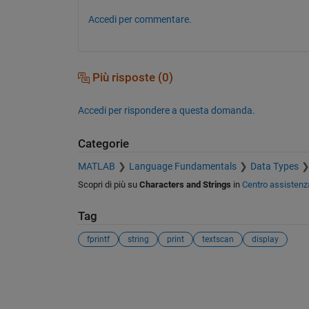
Accedi per commentare.
Più risposte (0)
Accedi per rispondere a questa domanda.
Categorie
MATLAB
Language Fundamentals
Data Types
Scopri di più su
Characters and Strings
in
Centro assistenz
Tag
fprintf
string
print
textscan
display
Vedere anche