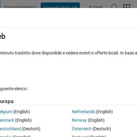
Apprendimento
Accedi
Acquista MATLAB
t Playground
Discussioni
Concorsi
Blog
Pubblica
Altro
iga
FAQ su MATLAB
Altro
eb
sing fprintf
tenuto tradotto dove disponibile e vedere eventi e offerte locali. In base a
osta accettata
Aggiornato 23 Apr 2020
6 Visualizzazioni (30 gi
eguente elenco:
Mostra commenti meno
uropa
0 voti
Apri in MATLAB Online
elgium
(English)
Netherlands
(English)
enmark
(English)
Norway
(English)
eutschland
(Deutsch)
Österreich
(Deutsch)