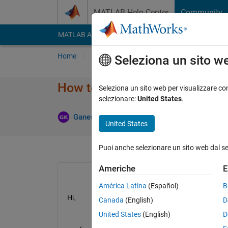
Vai al contenuto
MATLAB Help Center
Community
MATLAB Answers
File Exchange
Cody
AI Cha
Home
Poni una domanda
Risposta
Nav
Seleziona un sito w
How to print the string value u
Seleziona un sito web per visualizzare con
selezionare:
United States
.
Risp
Ganesh Kini
22 Apr 2020
1 Risposta
United States
Puoi anche selezionare un sito web dal s
Americhe
E
América Latina
(Español)
B
Hi,
Canada
(English)
D
United States
(English)
D