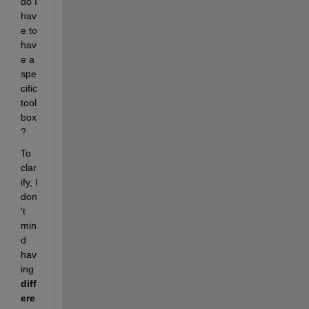
do I 
hav
e to 
hav
e a 
spe
cific 
tool
box
?
To 
clar
ify, I 
don
't 
min
d 
hav
ing 
diff
ere