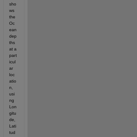
sho
ws 
the 
Oc
ean 
dep
ths 
at a 
part
icul
ar 
loc
atio
n, 
usi
ng 
Lon
gitu
de, 
Lati
tud