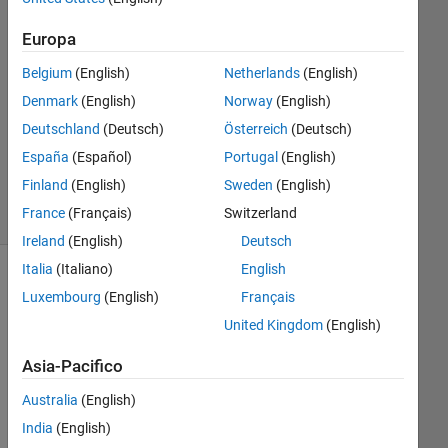
Europa
Risposta
accettata
Belgium
(English)
Netherlands
(English)
Denmark
(English)
Norway
(English)
Aggiornato
15 Ago
Deutschland
(Deutsch)
Österreich
(Deutsch)
2020
España
(Español)
Portugal
(English)
22
Finland
(English)
Sweden
(English)
Visualizzazioni
France
(Français)
Switzerland
(30 giorni)
Ireland
(English)
Deutsch
Italia
(Italiano)
English
Mostra
Luxembourg
(English)
Français
commenti
United Kingdom
(English)
meno
recenti
Asia-Pacifico
Australia
(English)
India
(English)