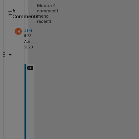
Mostra 4
6
commenti
Commenti
meno
recenti
Jake
il 23
Apr
2020
T
h
i
s 
i
s 
e
x
a
c