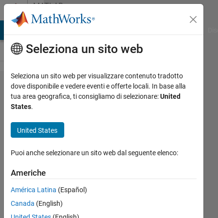
Vai al contenuto
MATLAB
Answers
ATLAB Answers
File Exchange
Cody
AI Chat Playground
Dis
Seleziona un sito web
Seleziona un sito web per visualizzare contenuto tradotto
Contour
dove disponibile e vedere eventi e offerte locali. In base alla
tua area geografica, ti consigliamo di selezionare:
United
map to
States
.
show
ocean
United States
depth
Puoi anche selezionare un sito web dal seguente elenco:
Jake
Americhe
23 Apr
América Latina
(Español)
2020
Canada
(English)
1
Risposta
United States
(English)