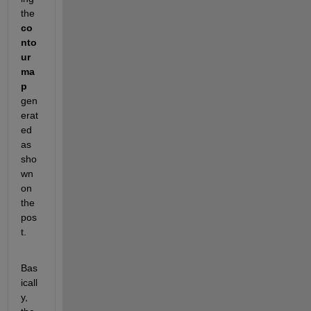
the 
co
nto
ur 
ma
p
gen
erat
ed 
as 
sho
wn 
on 
the 
pos
t.
Bas
icall
y, 