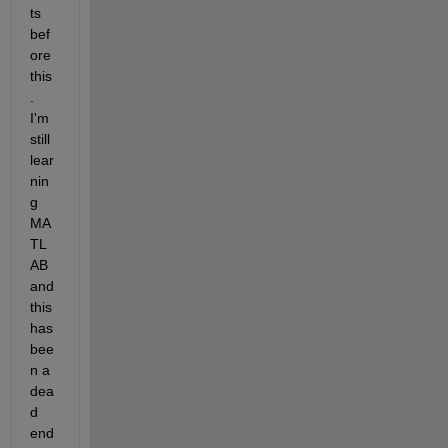
ts 
bef
ore 
this
. 
I'm 
still 
lear
nin
g 
MA
TL
AB 
and 
this 
has 
bee
n a 
dea
d 
end 