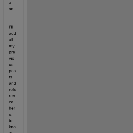
a 
set.
I'll 
add 
all 
my 
pre
vio
us 
pos
ts 
and 
refe
ren
ce 
her
e, 
to 
kno