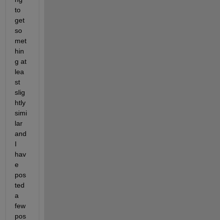
to 
get 
so
met
hin
g at 
lea
st 
slig
htly 
simi
lar 
and 
I 
hav
e 
pos
ted 
a 
few 
pos