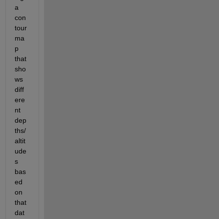
a 
con
tour 
ma
p 
that 
sho
ws 
diff
ere
nt 
dep
ths/
altit
ude
s 
bas
ed 
on 
that 
dat