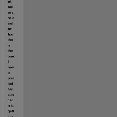
nt 
col
ors
or a 
col
or 
bar
tha
n 
the 
one 
I 
hav
e 
pos
ted. 
My 
con
cer
n is 
gett
ing 