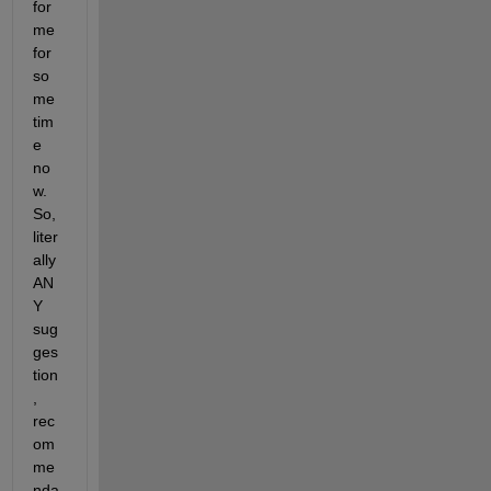
for 
me 
for 
so
me 
tim
e 
no
w. 
So, 
liter
ally 
AN
Y 
sug
ges
tion
, 
rec
om
me
nda