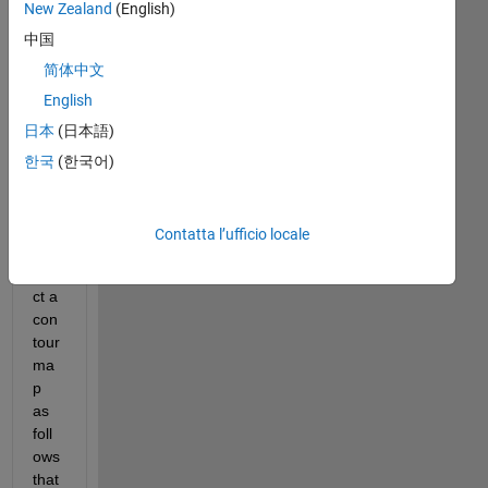
Sample.xlsx
New Zealand
(English)
中国
简体中文
Hell
English
o,
日本
(日本語)
Ho
한국
(한국어)
w 
can 
I 
Contatta l’ufficio locale
con
stru
ct a 
con
tour 
ma
p 
as 
foll
ows 
that 