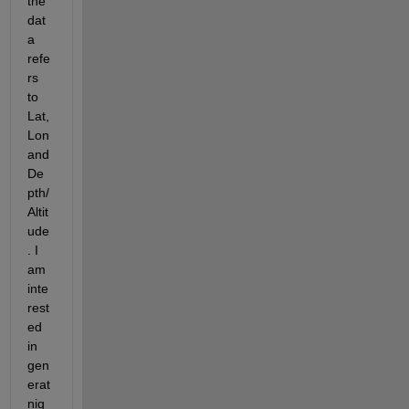
the 
dat
a 
refe
rs 
to 
Lat, 
Lon 
and 
De
pth/
Altit
ude
. I 
am 
inte
rest
ed 
in 
gen
erat
nig 