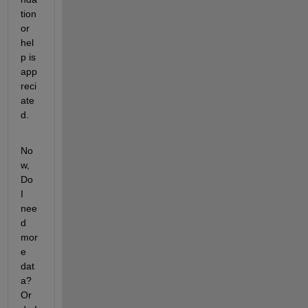
tion 
or 
hel
p is 
app
reci
ate
d.
No
w, 
Do 
I 
nee
d 
mor
e 
dat
a? 
Or 