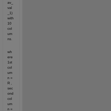
av_
val
_1) 
with 
10 
col
um
ns. 
wh
ere 
1st 
col
um
n = 
R , 
sec
ond 
col
um
n = 