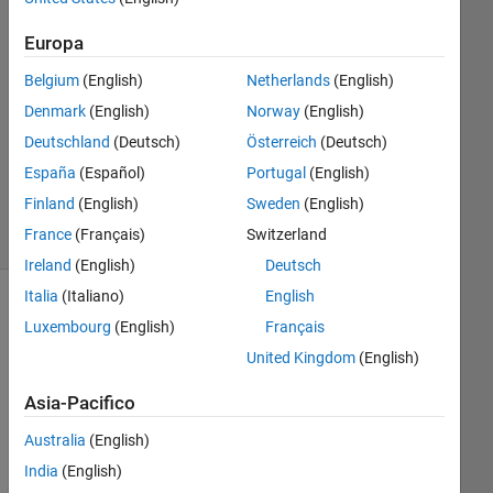
Europa
Risposta
accettata
Belgium
(English)
Netherlands
(English)
Denmark
(English)
Norway
(English)
Aggiornato
29 Apr
Deutschland
(Deutsch)
Österreich
(Deutsch)
2020
España
(Español)
Portugal
(English)
12
Finland
(English)
Sweden
(English)
Visualizzazioni
France
(Français)
Switzerland
(30 giorni)
Ireland
(English)
Deutsch
Italia
(Italiano)
English
Mostra
Luxembourg
(English)
Français
commenti
United Kingdom
(English)
meno
recenti
Asia-Pacifico
Australia
(English)
India
(English)