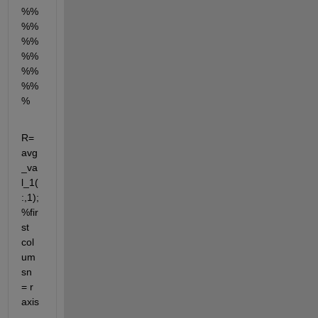
%%
%%
%%
%%
%%
%%
%
R= 
avg
_va
l_1(
:,1);
%fir
st 
col
um
sn 
= r 
axis