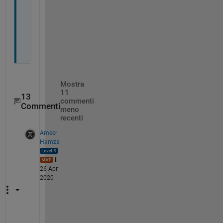
h
a
n
k
s
Mostra
11
13
commenti
Commenti
meno
recenti
Ameer
Hamza
il
26 Apr
2020
S