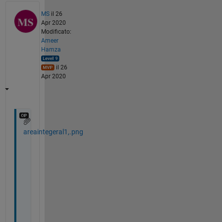
MS
il 26
Apr 2020
Modificato:
Ameer
Hamza
il 26
Apr 2020
areaintegeral1,.png
H
i 
A
m
e
e