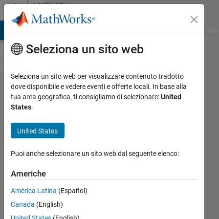
Vai al contenuto
MATLAB
Answers
ATLAB Answers
File Exchange
Cody
AI Chat Playground
Dis
Seleziona un sito web
Seleziona un sito web per visualizzare contenuto tradotto
multiple
dove disponibile e vedere eventi e offerte locali. In base alla
tua area geografica, ti consigliamo di selezionare:
United
integration
States
.
with non
uniform
United States
spacing
Puoi anche selezionare un sito web dal seguente elenco:
MS
Americhe
26 Apr
América Latina
(Español)
2020
Canada
(English)
4
Risposte
United States
(English)