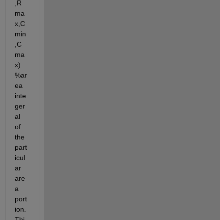
,R
ma
x,C
min
,C
ma
x)  
%ar
ea 
inte
ger
al  
of 
the 
part
icul
ar 
are
a 
port
ion. 
Thi