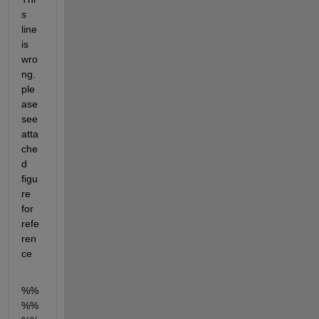
s 
line 
is 
wro
ng. 
ple
ase 
see 
atta
che
d 
figu
re 
for 
refe
ren
ce
%%
%%