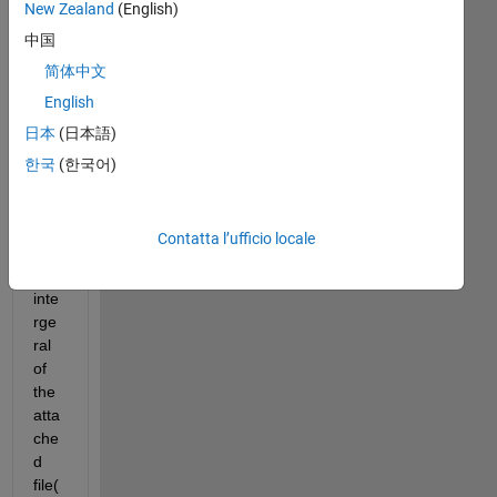
avg_val_1.txt
New Zealand
(English)
areaintegeral1,.png
中国
简体中文
I 
English
nee
日本
(日本語)
d 
hel
한국
(한국어)
p to 
find 
an 
Contatta l’ufficio locale
are
a 
inte
rge
ral 
of 
the 
atta
che
d 
file(