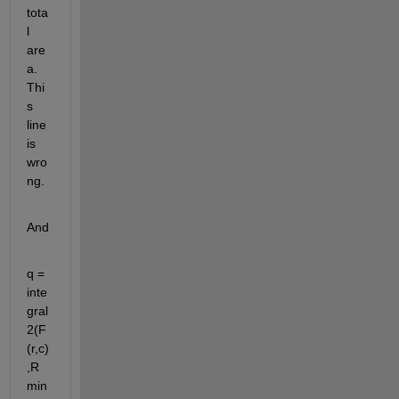
tota
l 
are
a. 
Thi
s 
line 
is 
wro
ng. 
And
q = 
inte
gral
2(F
(r,c)
,R
min