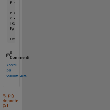
F = x(:,5);
r = linspace(min(R), max(R), 1000);
c = linspace(min(C), max(C), 1000);
[Rg, Cg] = meshgrid(r, c);
Fg = griddata(R, C, F, Rg, Cg);
result = trapz(c, trapz(r, Fg, 2));
0
Commenti
Accedi
per
commentare.
Più
risposte
(3)