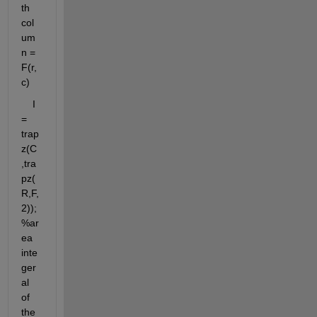
th 
col
um
n = 
F(r,
c)
    I 
= 
trap
z(C
,tra
pz(
R,F,
2)); 
%ar
ea 
inte
ger
al 
of 
the 