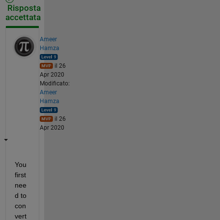
Risposta
accettata
Ameer
Hamza
il 26
Apr 2020
Modificato:
Ameer
Hamza
il 26
Apr 2020
You 
first 
nee
d to 
con
vert 