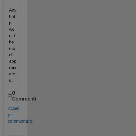
Any 
hel
p 
wo
uld 
be 
mu
ch 
app
reci
ate
d.
0
Commenti
Accedi
per
commentare.