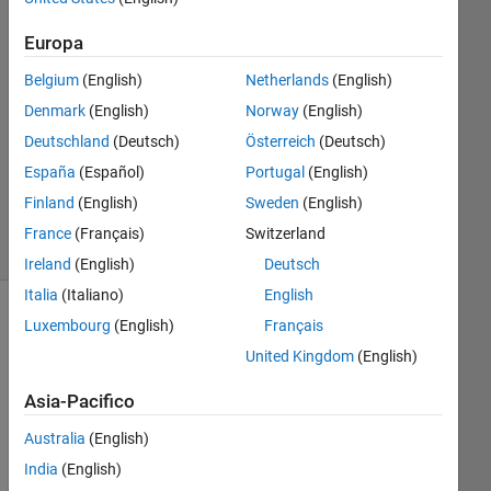
15 Ago
2020
Europa
1
Risposta
Belgium
(English)
Netherlands
(English)
Denmark
(English)
Norway
(English)
Aggiornato
Deutschland
(Deutsch)
Österreich
(Deutsch)
18 Ago
España
(Español)
Portugal
(English)
2020
5
Finland
(English)
Sweden
(English)
Visualizzazioni
France
(Français)
Switzerland
(30 giorni)
Ireland
(English)
Deutsch
Italia
(Italiano)
English
Luxembourg
(English)
Français
United Kingdom
(English)
Asia-Pacifico
Australia
(English)
India
(English)