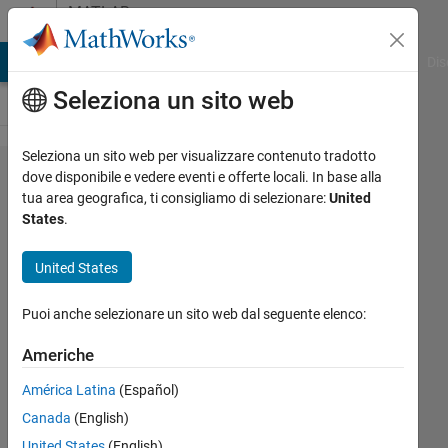
Vai al contenuto
MATLAB
Answers
ATLAB Answers
File Exchange
Cody
AI Chat Playground
Dis
Seleziona un sito web
Seleziona un sito web per visualizzare contenuto tradotto
The fastest
dove disponibile e vedere eventi e offerte locali. In base alla
tua area geografica, ti consigliamo di selezionare:
United
way to read
States
.
(interpolate)
velocity
United States
data at
Puoi anche selezionare un sito web dal seguente elenco:
certain
positions?
Americhe
América Latina
(Español)
Xinchen
Canada
(English)
Zhang
United States
(English)