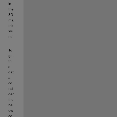
in 
the 
3D 
ma
trix 
‘wi
nd’
.
To 
get 
thi
s 
dat
a, 
co
nsi
der 
the 
bel
ow 
co