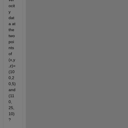
ocit
y 
dat
a at 
the 
two 
poi
nts 
of 
(x,y
,z)=
(10
0,2
0,5) 
and 
(11
0, 
25,
10)
?