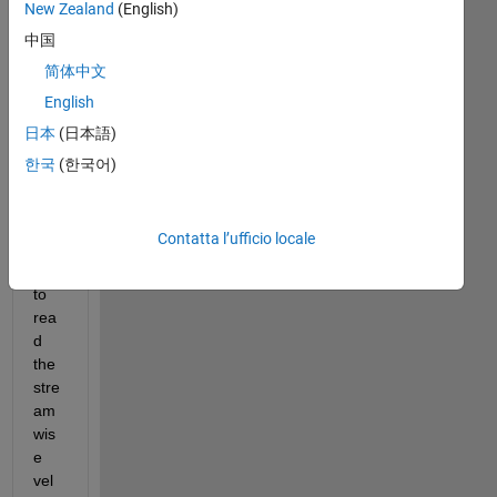
New Zealand
(English)
Let'
s 
中国
say 
简体中文
the 
English
'win
d' 
日本
(日本語)
mat
한국
(한국어)
rix. 
I 
wo
Contatta l’ufficio locale
uld 
like 
to 
rea
d 
the 
stre
am
wis
e 
vel