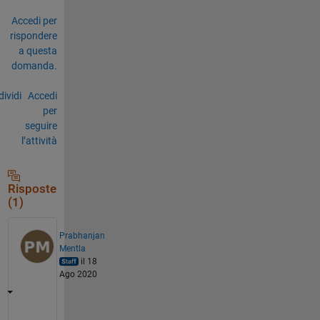
Accedi per
rispondere
a questa
domanda.
ividi
Accedi
per
seguire
l’attività
Risposte
(1)
Prabhanjan
Mentla
il 18
Ago 2020