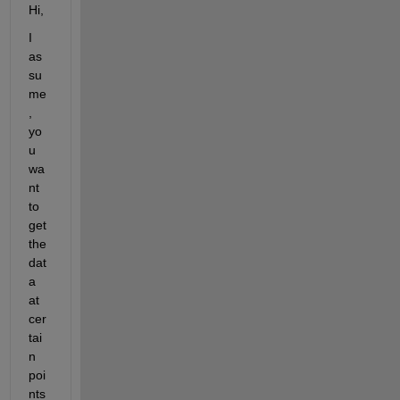
Hi,
I 
as
su
me
, 
yo
u 
wa
nt 
to 
get 
the 
dat
a 
at 
cer
tai
n 
poi
nts 