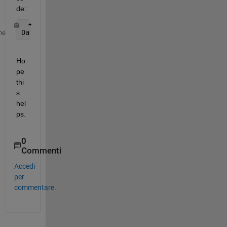
de:
Data=Wind(100,20,5);    
% value from 100th row,20t
me
Ho
pe 
thi
s 
hel
ps.
0
Commenti
Accedi
per
commentare.