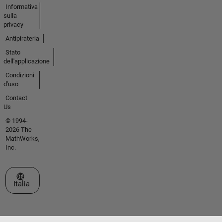
Informativa
sulla
privacy
Antipirateria
Stato
dell'applicazione
Condizioni
d'uso
Contact
Us
© 1994-
2026 The
MathWorks,
Inc.
Seleziona un sito web
Italia