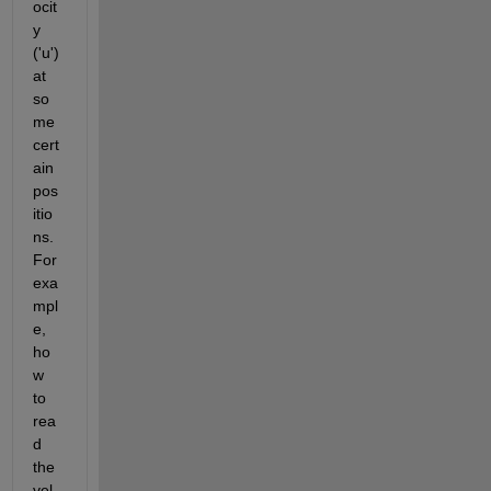
ocit
y 
('u') 
at 
so
me 
cert
ain 
pos
itio
ns. 
For 
exa
mpl
e, 
ho
w 
to 
rea
d 
the 
vel