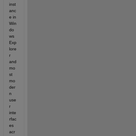
inst
anc
e in 
Win
do
ws 
Exp
lore
r 
and 
mo
st 
mo
der
n 
use
r 
inte
rfac
es 
acr