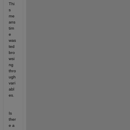
Thi
s 
me
ans 
tim
e 
was
ted 
bro
wsi
ng 
thro
ugh 
vari
abl
es.
Is 
ther
e a 