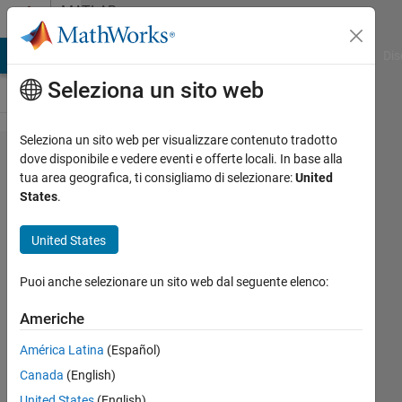
Vai al contenuto
MATLAB
Answers
ATLAB Answers
File Exchange
Cody
AI Chat Playground
Dis
Seleziona un sito web
Seleziona un sito web per visualizzare contenuto tradotto
Typing the
dove disponibile e vedere eventi e offerte locali. In base alla
tua area geografica, ti consigliamo di selezionare:
United
first
States
.
letter(s) of
a variable
United States
to get
Puoi anche selezionare un sito web dal seguente elenco:
quickly to
that place
Americhe
in the
América Latina
(Español)
WOrkspace
Canada
(English)
United States
(English)