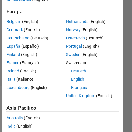
z8080
Europa
11 Nov
Belgium
(English)
Netherlands
(English)
2020
Denmark
(English)
Norway
(English)
1
Deutschland
(Deutsch)
Österreich
(Deutsch)
Risposta
España
(Español)
Portugal
(English)
Aggiornato
Finland
(English)
Sweden
(English)
1 Lug 2023
France
(Français)
Switzerland
9
Visualizzazioni
Ireland
(English)
Deutsch
(30 giorni)
Italia
(Italiano)
English
Luxembourg
(English)
Français
United Kingdom
(English)
Mostra
commenti
Asia-Pacifico
meno
recenti
Australia
(English)
India
(English)