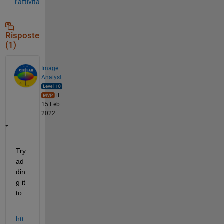
l’attività
Risposte
(1)
Image
Analyst
il
15 Feb
2022
Try 
ad
din
g it 
to
htt