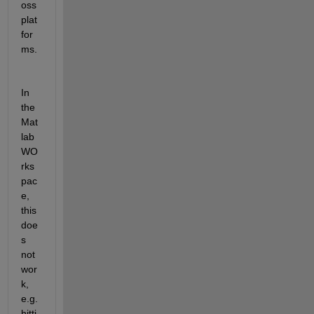
oss 
plat
for
ms.
In 
the 
Mat
lab 
WO
rks
pac
e, 
this 
doe
s 
not 
wor
k, 
e.g. 
hitti