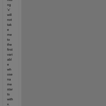
ng 
'x' 
will 
not 
tak
e 
me 
to 
the 
first 
vari
abl
e 
wh
ose 
na
me 
star
ts 
with 
x. 