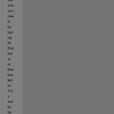
the 
one 
you 
nee
d 
by 
typi
ng 
its 
first 
lett
er 
or 
first 
few 
lett
er. 
Thi
s 
wor
ks 
for 