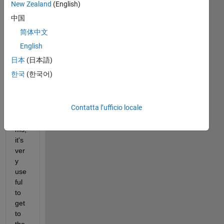
New Zealand
(English)
中国
WH
简体中文
en 
a 
English
list 
日本
(日本語)
con
한국
(한국어)
tain
s 
ma
Contatta l’ufficio locale
ny 
ite
ms, 
it's 
ver
y 
use
ful 
to 
get 
to 