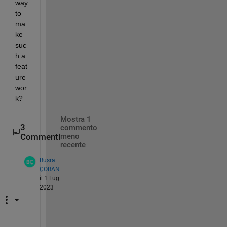
way 
to 
ma
ke 
suc
h a 
feat
ure 
wor
k?
Mostra 1
3
commento
Commenti
meno
recente
Busra
ÇOBAN
il 1 Lug
2023