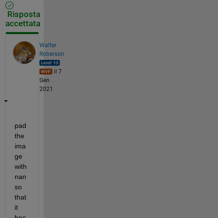
Risposta
accettata
Walter
Roberson
il 7
Gen
2021
pad 
the 
ima
ge 
with 
nan 
so 
that 
it 
bec