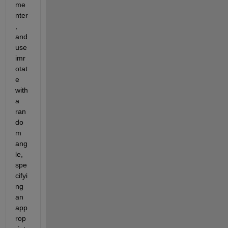
me
nter
, 
and 
use 
imr
otat
e 
with 
a 
ran
do
m 
ang
le, 
spe
cifyi
ng 
an 
app
rop