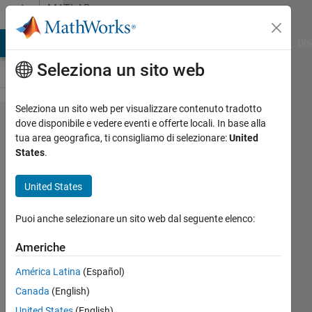
Vai al contenuto
MATLAB
Answers
ATLAB Answers
File Exchange
Cody
AI Chat Playground
Dis
Seleziona un sito web
Seleziona un sito web per visualizzare contenuto tradotto
How to
dove disponibile e vedere eventi e offerte locali. In base alla
tua area geografica, ti consigliamo di selezionare:
United
preserve
States
.
edges
when
United States
rotating
Puoi anche selezionare un sito web dal seguente elenco:
images
Americhe
Elysi
América Latina
(Español)
Cochin
Canada
(English)
United States
(English)
7 Gen