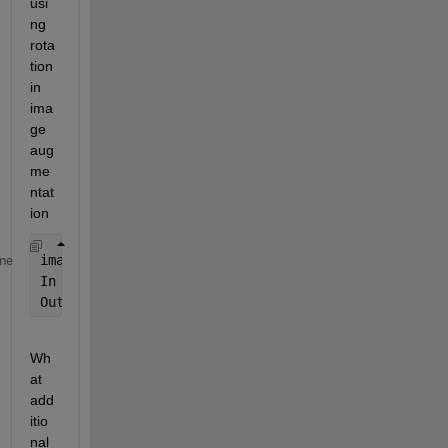
usi
ng 
rota
tion 
in 
ima
ge 
aug
me
ntat
ion
imageAugmenter = imageDataAugmenter(
'RandRotation'
,
me
In = imread(
'input_image.bmp'
);
Out = augment(imageAugmenter,In);
Wh
at 
add
itio
nal 