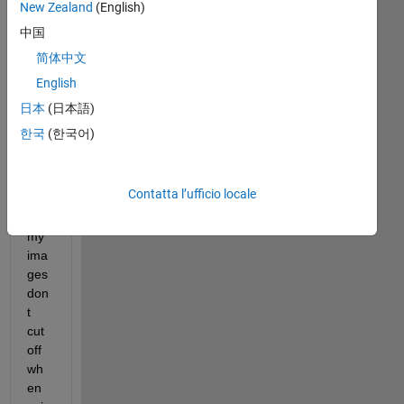
New Zealand
(English)
中国
简体中文
Ho
English
w 
can 
日本
(日本語)
i 
한국
(한국어)
ma
ke 
sur
Contatta l’ufficio locale
e 
that 
my 
ima
ges 
don
t 
cut 
off 
wh
en 