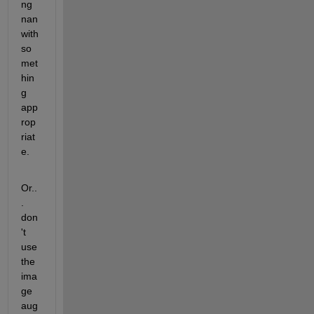
ng 
nan 
with 
so
met
hin
g 
app
rop
riat
e.
Or..
. 
don
't 
use 
the 
ima
ge 
aug