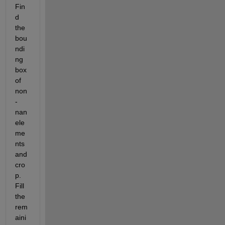
Fin
d 
the 
bou
ndi
ng 
box 
of 
non
-
nan 
ele
me
nts 
and 
cro
p. 
Fill 
the 
rem
aini