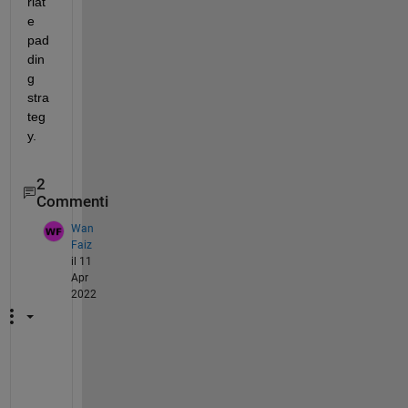
riat
e 
pad
din
g 
stra
teg
y.
2
Commenti
Wan
Faiz
il 11
Apr
2022
I 
c