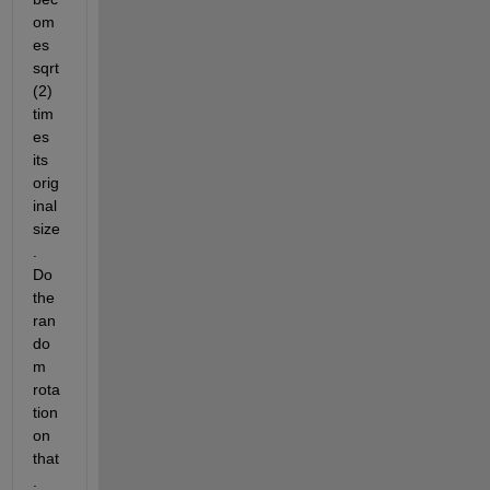
om
es 
sqrt
(2) 
tim
es 
its 
orig
inal 
size
. 
Do 
the 
ran
do
m 
rota
tion 
on 
that
. 