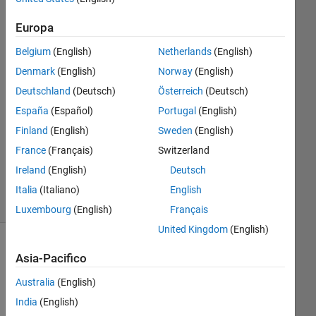
2021
Europa
1
Risposta
Belgium
(English)
Netherlands
(English)
Denmark
(English)
Norway
(English)
Risposta
Deutschland
(Deutsch)
Österreich
(Deutsch)
accettata
España
(Español)
Portugal
(English)
Aggiornato
Finland
(English)
Sweden
(English)
12 Apr
France
(Français)
Switzerland
2022
Ireland
(English)
Deutsch
10
Visualizzazioni
Italia
(Italiano)
English
(30 giorni)
Luxembourg
(English)
Français
United Kingdom
(English)
Asia-Pacifico
Australia
(English)
India
(English)