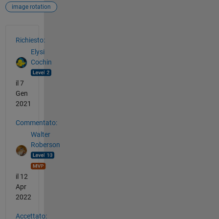
image rotation
Vedere anche
Richiesto:
Elysi
Cochin
il 7
Gen
2021
Commentato:
Walter
Roberson
il 12
Apr
2022
Accettato: