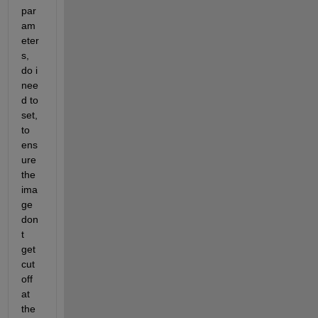
par
am
eter
s, 
do i 
nee
d to 
set, 
to 
ens
ure 
the 
ima
ge 
don
t 
get 
cut 
off 
at 
the 