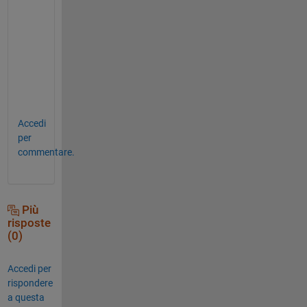
figure
h3 = imshow(trimmed8);
h3.AlphaData = alphadata;
title(
'alpha mask after trim'
)
Accedi
per
commentare.
Più
risposte
(0)
Accedi per
rispondere
a questa