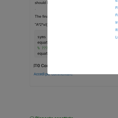
E
should by replaced by "2*x/(1+x^2)" ? (Notice that 
F
.
F
The final symboic equation should look :
I
"A*2*x/(1+x^2)  +  B*2*x/(1+x^2)"
I
syms 
A B phi x
L
equation_current=A*sin(phi)+B*cos(phi)
% ??? Some unknown operations ???
equation_new=A*2*x/(1+x^2)  +  B*2*x/(
0 Commenti
Accedi per commentare.