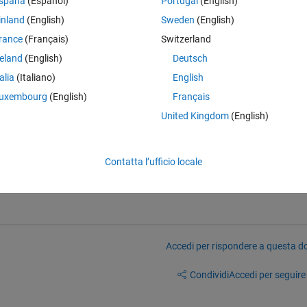
spaña
(Español)
Portugal
(English)
 x=tan (phi/2) , therefore  sin(phi)=2*x/(1+x^2), and cos(phi)=2*x/(1+x^2
inland
(English)
Sweden
(English)
rance
(Français)
Switzerland
reland
(English)
Deutsch
talia
(Italiano)
English
Theme
uxembourg
(English)
Français
United Kingdom
(English)
1+x^2)
Contatta l’ufficio locale
Accedi per rispondere a questa 
Condividi
Accedi per seguire l