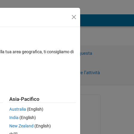
lla tua area geografica, ti consigliamo di
Accedi per rispondere a questa
domanda.
Condividi
Accedi per seguire l’attività
Asia-Pacifico
Richiesto:
Australia
(English)
ercan duzgun
India
(English)
il 10 Gen 2021
New Zealand
(English)
Commentato: