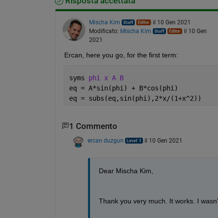
Risposta accettata
Mischa Kim
il 10 Gen 2021
Modificato:
Mischa Kim
il 10 Gen
2021
Ercan, here you go, for the first term:
syms 
phi x A B
eq = A*sin(phi) + B*cos(phi)
eq = subs(eq,sin(phi),2*x/(1+x^2))
1 Commento
ercan duzgun
il 10 Gen 2021
Dear Mischa Kim,
Thank you very much. It works. I wasn