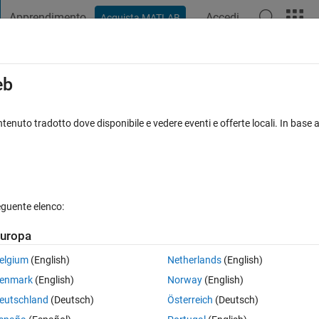
Apprendimento
Accedi
Acquista MATLAB
t Playground
Discussioni
Concorsi
Blog
Pubblica
Altro
iga
FAQ su MATLAB
Altro
eb
 Variable
tenuto tradotto dove disponibile e vedere eventi e offerte locali. In base a
Risposta accettata
Aggiornato 10 Gen 2021
sta
eguente elenco:
uropa
elgium
(English)
Netherlands
(English)
0 voti
Apri in MATLAB Online
enmark
(English)
Norway
(English)
ble? (They are symbolic equations.)
eutschland
(Deutsch)
Österreich
(Deutsch)
(phi)".  I want to replace "sin(phi)" by "2*x/(1+x^2)" , and "cos(phi)" 