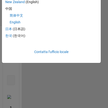
New Zealand
(English)
2021
6
中国
Visualizzazioni
简体中文
(30 giorni)
English
日本
(日本語)
한국
(한국어)
Contatta l’ufficio locale
1