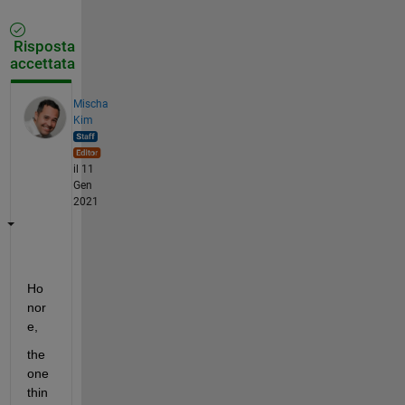
Risposta
accettata
Mischa
Kim
il 11
Gen
2021
Ho
nor
e, 
the 
one 
thin