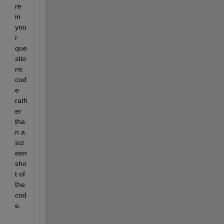
re 
in 
you
r 
que
stio
ns 
cod
e 
rath
er 
tha
n a 
scr
een 
sho
t of 
the 
cod
e.