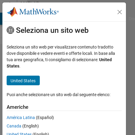
Vai al contenuto
MATLAB
Answers
ATLAB Answers
File Exchange
Cody
AI Chat Playground
Dis
Seleziona un sito web
Seleziona un sito web per visualizzare contenuto tradotto
I am
dove disponibile e vedere eventi e offerte locali. In base alla
tua area geografica, ti consigliamo di selezionare:
United
trying to
States
.
plot x
and y
United States
with y
Puoi anche selezionare un sito web dal seguente elenco:
being the
only
Americhe
unknown
América Latina
(Español)
but I
Canada
(English)
don’t
United States
(English)