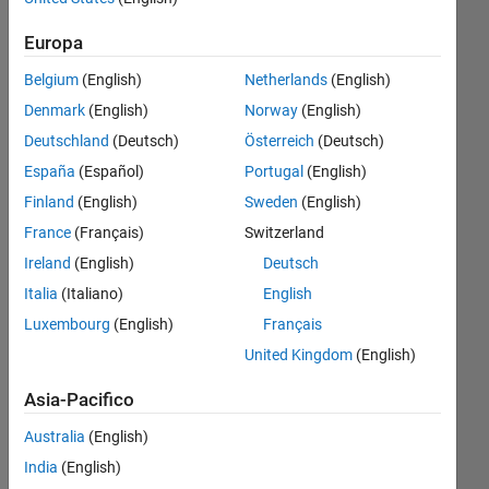
what is
Europa
wrong in
Belgium
(English)
Netherlands
(English)
my code
Denmark
(English)
Norway
(English)
please
Deutschland
(Deutsch)
Österreich
(Deutsch)
help
España
(Español)
Portugal
(English)
Finland
(English)
Sweden
(English)
Honore
France
(Français)
Switzerland
Lopaka
11 Gen
Ireland
(English)
Deutsch
2021
Italia
(Italiano)
English
2
Luxembourg
(English)
Français
Risposte
United Kingdom
(English)
Risposta
Asia-Pacifico
accettata
Australia
(English)
Aggiornato
India
(English)
11 Gen