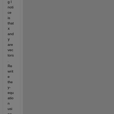
g I 
noti
ce 
is 
that 
x
and 
y
are 
vec
tors
. 
Re
writ
e 
the 
y-
equ
atio
n 
usi
ng 