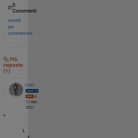
0
Commenti
Accedi
per
commentare.
Più
risposte
(1)
KSSV
il
11 Gen
2021
Y