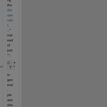
the 
dot 
ope
rato
r
, 
.^
inst
ead 
of 
just 
^:
y = ..cos(theta)^2)*x.^2;
me
In 
gen
eral
, 
ple
ase 
sha