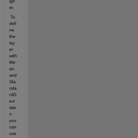
ign
er.
 To 
defi
ne 
the 
lay
er 
with 
Me
an 
and 
Sta
nda
rdD
evi
atio
n 
you 
can 
use 