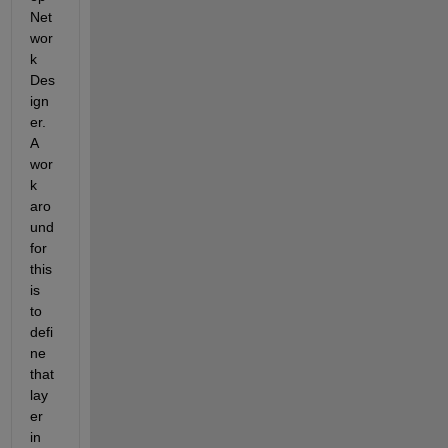
Net
wor
k 
Des
ign
er. 
A 
wor
k 
aro
und 
for 
this 
is 
to 
defi
ne 
that 
lay
er 
in 