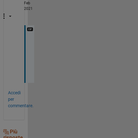
Feb
2021
t
h
a
n
k
s
Accedi
per
commentare.
Più
risposte