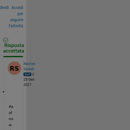
ividi
Accedi
per
seguire
l’attività
Risposta
accettata
Raynier
Suresh
il
20 Gen
2021
As 
of 
no
w 