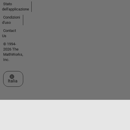
Stato
dell'applicazione
Condizioni
d'uso
Contact
Us
© 1994-
2026 The
MathWorks,
Inc.
Seleziona un sito web
Italia