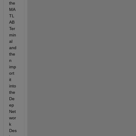
the 
MA
TL
AB 
Ter
min
al 
and 
the
n 
imp
ort 
it 
into 
the 
De
ep 
Net
wor
k 
Des