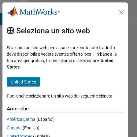
Vai al contenuto
MATLAB
Answers
ATLAB Answers
File Exchange
Cody
AI Chat Playground
Dis
Seleziona un sito web
Seleziona un sito web per visualizzare contenuto tradotto
why can
dove disponibile e vedere eventi e offerte locali. In base alla
tua area geografica, ti consigliamo di selezionare:
United
imageInputLayer
States
.
of 'deep network
designer' app
United States
not be edited?
Puoi anche selezionare un sito web dal seguente elenco:
Jack
Americhe
Xiao
América Latina
(Español)
12 Gen
Canada
(English)
2021
United States
(English)