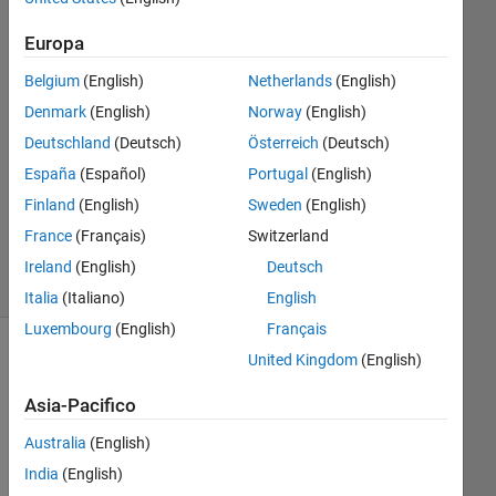
1
Risposta
Europa
Belgium
(English)
Netherlands
(English)
Risposta
Denmark
(English)
Norway
(English)
accettata
Deutschland
(Deutsch)
Österreich
(Deutsch)
Aggiornato
España
(Español)
Portugal
(English)
21 Feb
Finland
(English)
Sweden
(English)
2021
France
(Français)
Switzerland
84
Visualizzazioni
Ireland
(English)
Deutsch
(30 giorni)
Italia
(Italiano)
English
Luxembourg
(English)
Français
United Kingdom
(English)
Asia-Pacifico
Australia
(English)
India
(English)