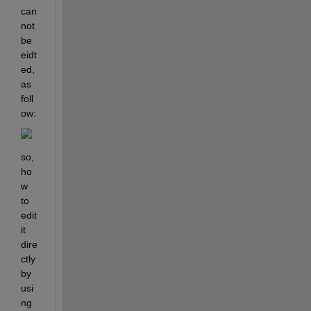
can 
not 
be 
eidt
ed, 
as 
foll
ow:
so, 
ho
w 
to 
edit 
it 
dire
ctly 
by 
usi
ng 