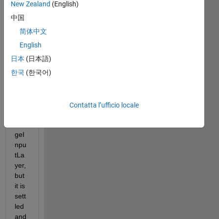
New Zealand
(English)
I 
中国
wa
简体中文
nt 
to 
English
edit 
日本
(日本語)
the 
한국
(한국어)
me
an 
and 
std 
Contatta l’ufficio locale
in 
ima
geI
npu
tLa
yer, 
but 
it is 
sett
led 
and 