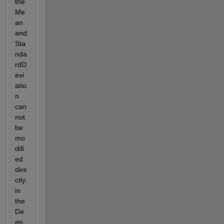
the 
Me
an 
and 
Sta
nda
rdD
evi
atio
n 
can
not 
be 
mo
difi
ed 
dire
ctly 
in 
the 
De
ep 