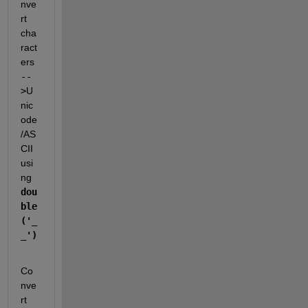
nve
rt 
cha
ract
ers 
--
>
U
nic
ode
/AS
CII 
usi
ng 
dou
ble
('_
_')
Co
nve
rt 