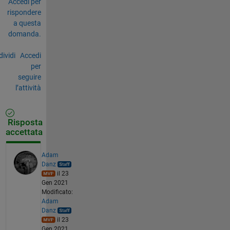
Accedi per
rispondere
a questa
domanda.
ividi
Accedi
per
seguire
l’attività
Risposta
accettata
Adam
Danz
il 23
Gen 2021
Modificato:
Adam
Danz
il 23
Gen 2021