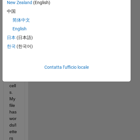
I 
New Zealand
(English)
wo
中国
uld 
like 
简体中文
to 
English
find 
日本
(日本語)
asci
i 
한국
(한국어)
nu
mb
ers 
Contatta l’ufficio locale
fro
m 
cell
s. 
My 
file 
has 
wor
ds/l
ette
rs 