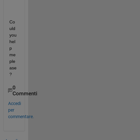
Co
uld 
you 
hel
p 
me 
ple
ase
?
0
Commenti
Accedi
per
commentare.