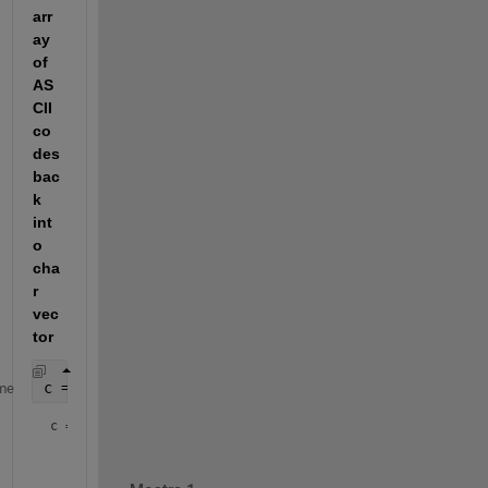
arr
ay 
of 
AS
CII 
co
des 
bac
k 
int
o 
cha
r 
vec
tor
c = strjoin(cellfun(@char, a, 
'UniformOutput'
, fals
me
c = 
'Here is an example ! '