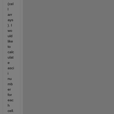
(cel
l 
arr
ays
). I 
wo
uld 
like 
to 
calc
ulat
e 
asci
i 
nu
mb
er 
for 
eac
h 
cell.