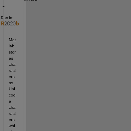
Ran in:
Mat
lab 
stor
es 
cha
ract
ers 
as 
Uni
cod
e 
cha
ract
ers 
whi