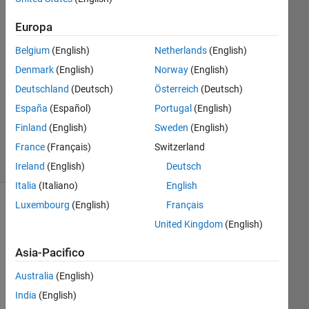
Risposta
Europa
Risposta
Belgium
(English)
Netherlands
(English)
accettata
Denmark
(English)
Norway
(English)
Aggiornato
Deutschland
(Deutsch)
Österreich
(Deutsch)
24 Gen
España
(Español)
Portugal
(English)
2021
Finland
(English)
Sweden
(English)
7
France
(Français)
Switzerland
Visualizzazioni
(30 giorni)
Ireland
(English)
Deutsch
Italia
(Italiano)
English
Luxembourg
(English)
Français
Mostra
United Kingdom
(English)
commenti
meno
Asia-Pacifico
recenti
Australia
(English)
India
(English)