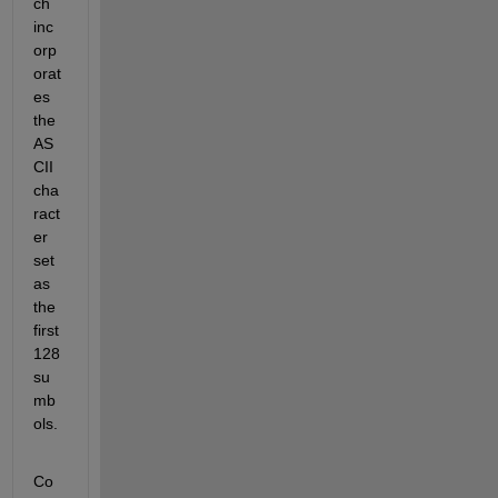
ch 
inc
orp
orat
es 
the 
AS
CII 
cha
ract
er 
set 
as 
the 
first 
128 
su
mb
ols.  
Co