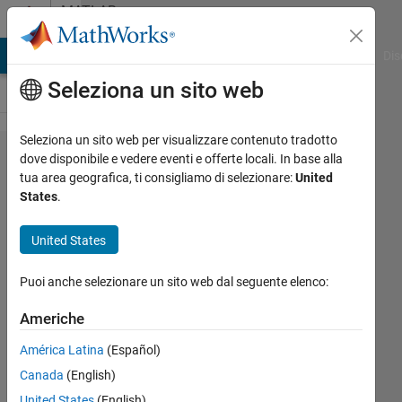
Vai al contenuto
MATLAB
Answers
ATLAB Answers
File Exchange
Cody
AI Chat Playground
Dis
Seleziona un sito web
Seleziona un sito web per visualizzare contenuto tradotto
Find
dove disponibile e vedere eventi e offerte locali. In base alla
tua area geografica, ti consigliamo di selezionare:
United
ascii
States
.
numbers
from
United States
cells
Puoi anche selezionare un sito web dal seguente elenco:
Ivan
Americhe
Mich
América Latina
(Español)
23 Gen
2021
Canada
(English)
1
United States
(English)