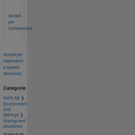
!  
Accedi
per
commentare.
Accedi per
rispondere
a questa
domanda.
Categorie
MATLAB
Environment
and
Settings
Startup and
Shutdown
Scopri di più