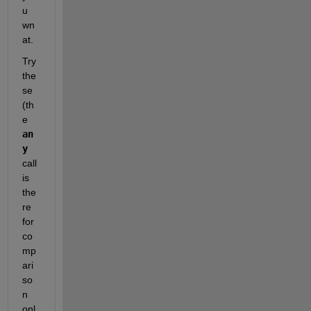
u 
wn
at.  
Try 
the
se 
(th
e 
an
y
call 
is 
the
re 
for 
co
mp
ari
so
n 
onl