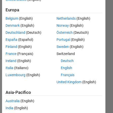
1 Mar
2021
Europa
1
Risposta
Belgium
(English)
Netherlands
(English)
Denmark
(English)
Norway
(English)
Aggiornato
Deutschland
(Deutsch)
Österreich
(Deutsch)
2 Mar 2021
España
(Español)
Portugal
(English)
3
Visualizzazioni
Finland
(English)
Sweden
(English)
(30 giorni)
France
(Français)
Switzerland
Ireland
(English)
Deutsch
Italia
(Italiano)
English
Luxembourg
(English)
Français
United Kingdom
(English)
Asia-Pacifico
Australia
(English)
Is 
India
(English)
ther