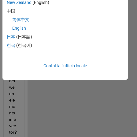
New Zealand
(English)
e a 
way 
中国
to 
简体中文
use 
English
an 
or 
日本
(日本語)
co
한국
(한국어)
mm
and 
suc
Contatta l’ufficio locale
h 
as | 
bet
we
en 
ele
me
nts 
in a 
vec
tor?