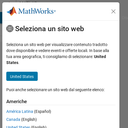
Vai al contenuto
MATLAB
Answers
ATLAB Answers
File Exchange
Cody
AI Chat Playground
Dis
Seleziona un sito web
Seleziona un sito web per visualizzare contenuto tradotto
Using OR
dove disponibile e vedere eventi e offerte locali. In base alla
tua area geografica, ti consigliamo di selezionare:
United
between
States
.
elements
in vector
United States
or
Puoi anche selezionare un sito web dal seguente elenco:
antithesis
of any(x)
Americhe
América Latina
(Español)
Eric
Canada
(English)
Junaeus
United States
(English)