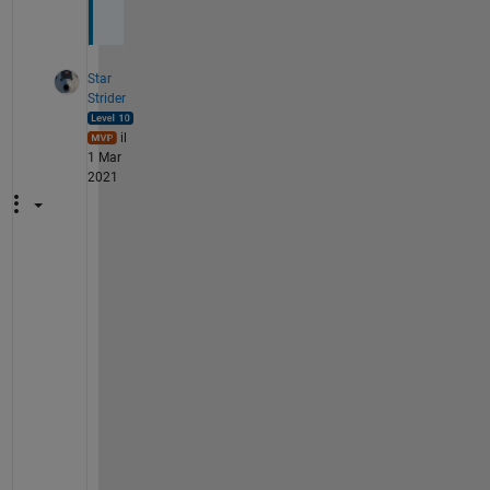
.
Star
Strider
il
1 Mar
2021
M
y 
p
l
e
a
s
u
r
e