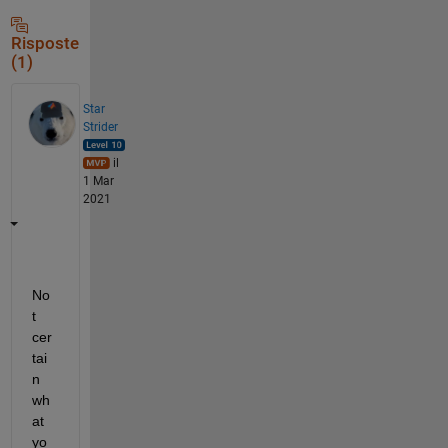
Risposte
(1)
Star
Strider
il
1 Mar
2021
No
t 
cer
tai
n 
wh
at 
yo