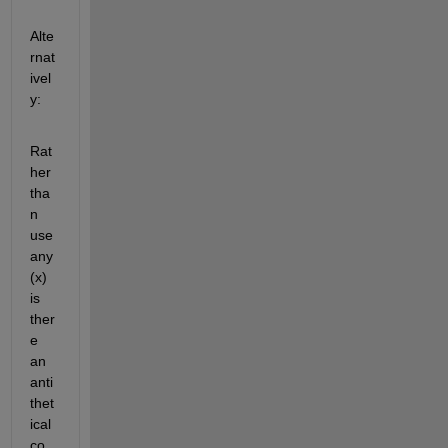
Alte
rnat
ivel
y:
Rat
her 
tha
n 
use 
any
(x) 
is 
ther
e 
an 
anti
thet
ical 
co