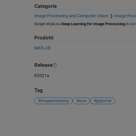
Categorie
Image Processing and Computer Vision
Image Proc
Scopri di più su
Deep Learning for Image Processing
in
Cen
Prodotti
MATLAB
Release
R2021a
Tag
#imageprocessing
#save
#jpgtomat
Vedere anche