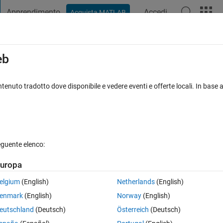
Apprendimento
Accedi
Acquista MATLAB
t Playground
Discussioni
Concorsi
Blog
Pubblica
Altro
iga
FAQ su MATLAB
Altro
eb
into a .mat file for machine learning.
tenuto tradotto dove disponibile e vedere eventi e offerte locali. In base a
iornato 4 Ago 2021
7 Visualizzazioni (30 giorni)
eguente elenco:
uropa
0 voti
elgium
(English)
Netherlands
(English)
 in jpg type?
enmark
(English)
Norway
(English)
aset for machine learning 
eutschland
(Deutsch)
Österreich
(Deutsch)