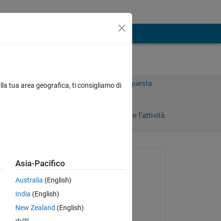
Accedi per rispondere a questa
lla tua area geografica, ti consigliamo di
domanda.
Condividi
Accedi per seguire l’attività
Richiesto:
Asia-Pacifico
Ou Jin Sheng
Australia
(English)
il 11 Giu 2021
India
(English)
Modificato:
New Zealand
(English)
Shadaab Siddiqie