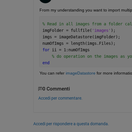
From my understanding you want to import multip
% Read in all images from a folder cal
imgFolder = fullfile(
'images'
);
imgs = imageDatastore(imgFolder);
numOfImgs = length(imgs.Files);
for 
ii = 1:numOfImgs
% do operation on the images as yo
end 
You can refer 
imageDatastore
 for more informati
0 Commenti
Accedi per commentare.
Accedi per rispondere a questa domanda.