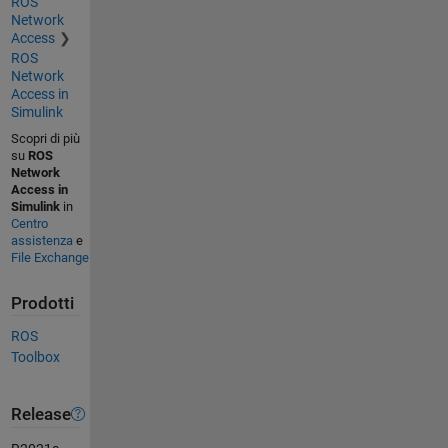
ROS
Network
Access
ROS
Network
Access in
Simulink
Scopri di più
su
ROS
Network
Access in
Simulink
in
Centro
assistenza
e
File Exchange
Prodotti
ROS
Toolbox
Release