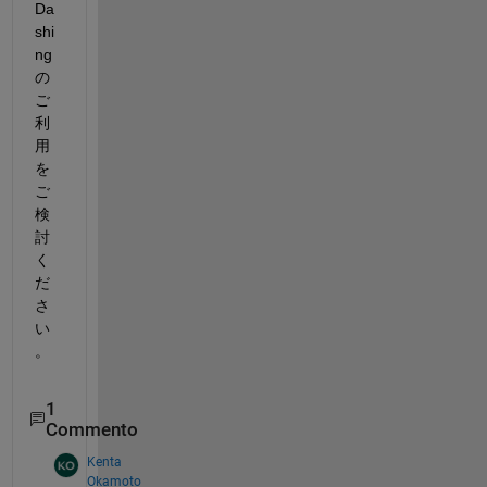
Da
shi
ng
の
ご
利
用
を
ご
検
討
く
だ
さ
い
。
1
Commento
Kenta
Okamoto