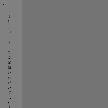
本
件
、
コ
メ
ン
ト
で
ご
記
載
い
た
だ
い
て
お
り
ま