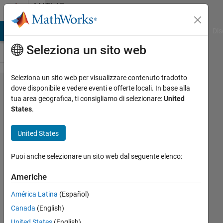
Vai al contenuto
MATLAB
Answers
ATLAB Answers
File Exchange
Cody
AI Chat Playground
Dis
Seleziona un sito web
Seleziona un sito web per visualizzare contenuto tradotto
Simulink(w​
dove disponibile e vedere eventi e offerte locali. In base alla
tua area geografica, ti consigliamo di selezionare:
United
indows)で
States
.
pu​blishした
値をR​
United States
OS2(ubuntu​
Puoi anche selezionare un sito web dal seguente elenco:
)でsubscrib​
eできな
Americhe
い．
América Latina
(Español)
Canada
(English)
Kenta
United States
(English)