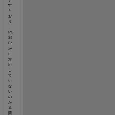
す
と
お
り
、
RO
S2 
Fo
xy
に
対
応
し
て
い
な
い
の
が
原
因