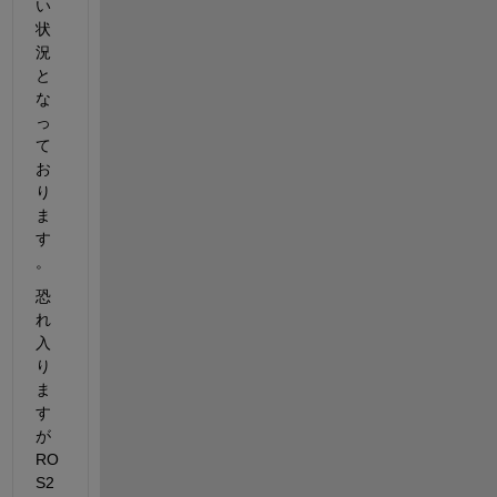
い
状
況
と
な
っ
て
お
り
ま
す
。
恐
れ
入
り
ま
す
が
RO
S2 