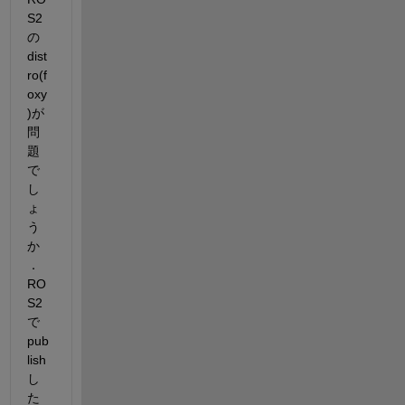
S2
の
dist
ro(f
oxy
)が
問
題
で
し
ょ
う
か
．
RO
S2
で
pub
lish
し
た