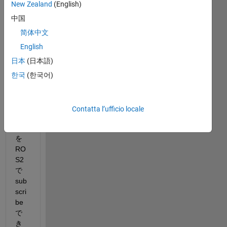
New Zealand
(English)
中国
Sim
ulin
简体中文
k(wi
English
ndo
日本
(日本語)
ws)
で
한국
(한국어)
pub
lish
し
Contatta l’ufficio locale
た
値
を
RO
S2
で
sub
scri
be
で
き