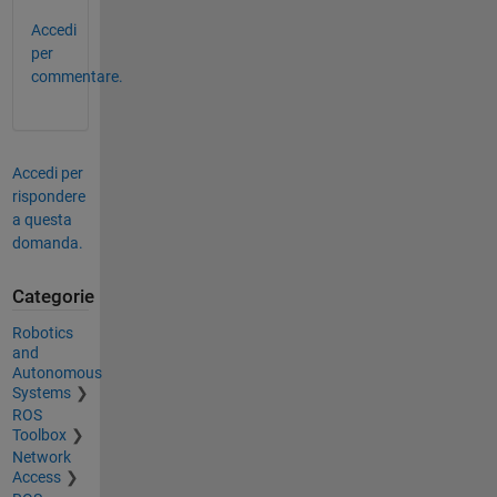
Accedi
per
commentare.
Accedi per
rispondere
a questa
domanda.
Categorie
Robotics
and
Autonomous
Systems
ROS
Toolbox
Network
Access