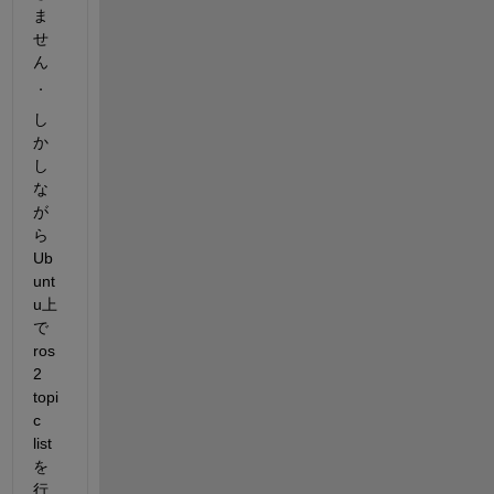
ま
せ
ん
．
し
か
し
な
が
ら
Ub
unt
u上
で
ros
2 
topi
c 
list 
を
行