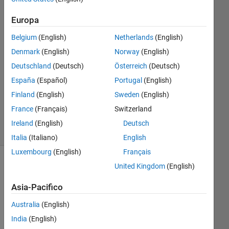
Okamoto
12 Giu
Europa
2021
Belgium
(English)
Netherlands
(English)
1
Risposta
Denmark
(English)
Norway
(English)
Deutschland
(Deutsch)
Österreich
(Deutsch)
Aggiornato
España
(Español)
Portugal
(English)
17 Giu
Finland
(English)
Sweden
(English)
2021
7
France
(Français)
Switzerland
Visualizzazioni
Ireland
(English)
Deutsch
(30 giorni)
Italia
(Italiano)
English
Luxembourg
(English)
Français
United Kingdom
(English)
Asia-Pacifico
Australia
(English)
India
(English)