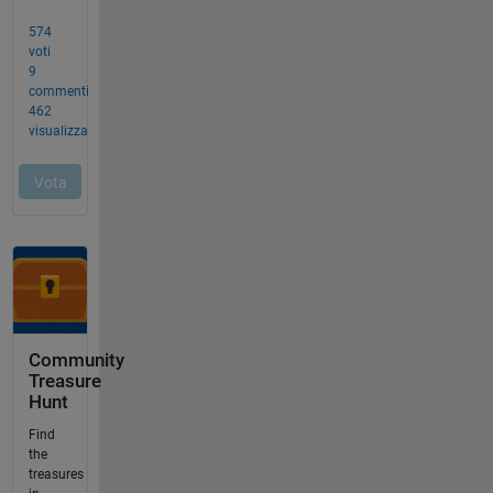
Community
Treasure
Hunt
Find
the
treasures