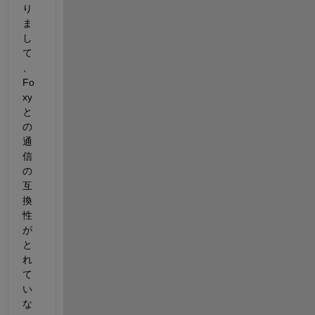
り
ま
し
て
、
Fo
xy
と
の
通
信
の
互
換
性
が
と
れ
て
い
な