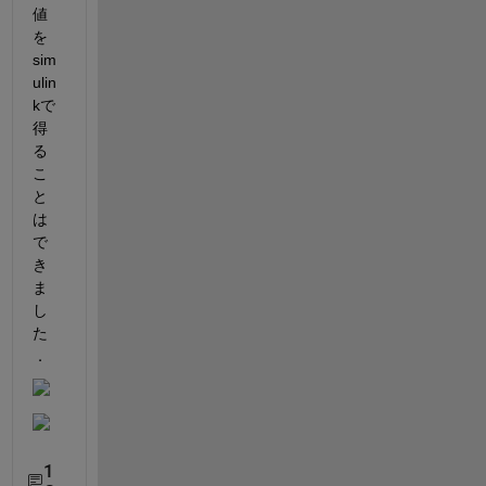
値
を
sim
ulin
kで
得
る
こ
と
は
で
き
ま
し
た
．
1