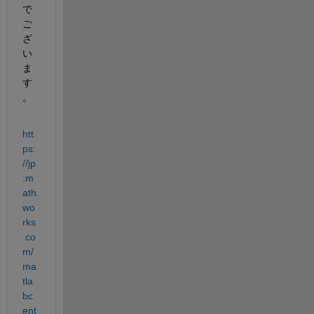
で
ご
ざ
い
ま
す
。
htt
ps:
//jp
.m
ath
wo
rks
.co
m/
ma
tla
bc
ent