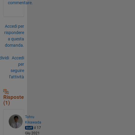
commentare.
Accedi per
rispondere
a questa
domanda.
ividi
Accedi
per
seguire
l’attività
Risposte
(1)
Tohru
Kikawada
il 17
Giu 2021