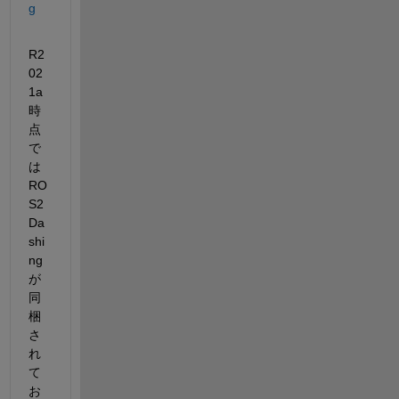
g
R2
02
1a
時
点
で
は
RO
S2 
Da
shi
ng
が
同
梱
さ
れ
て
お