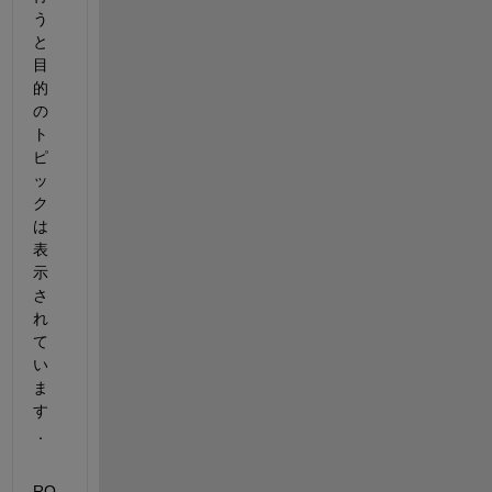
う
と
目
的
の
ト
ピ
ッ
ク
は
表
示
さ
れ
て
い
ま
す
．
RO