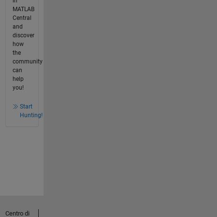
in
MATLAB
Central
and
discover
how
the
community
can
help
you!
Start
Hunting!
Centro di