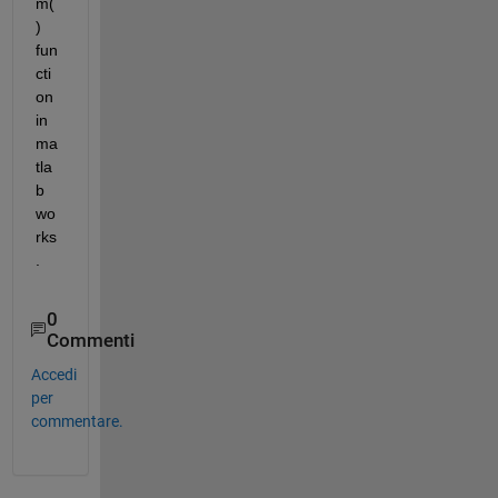
m(
) 
fun
cti
on 
in 
ma
tla
b 
wo
rks
.
0
Commenti
Accedi
per
commentare.