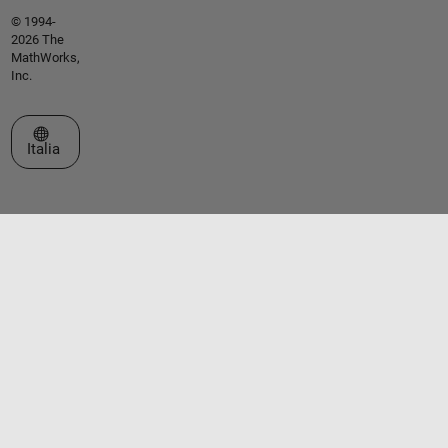
© 1994-
2026 The
MathWorks,
Inc.
Seleziona un sito web
Italia