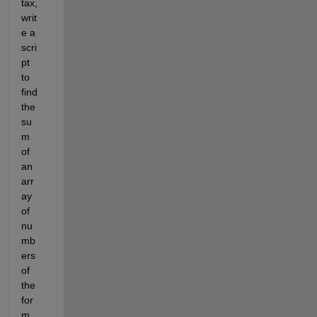
tax, 
writ
e a 
scri
pt 
to 
find 
the 
su
m 
of 
an 
arr
ay 
of 
nu
mb
ers 
of 
the 
for
m 