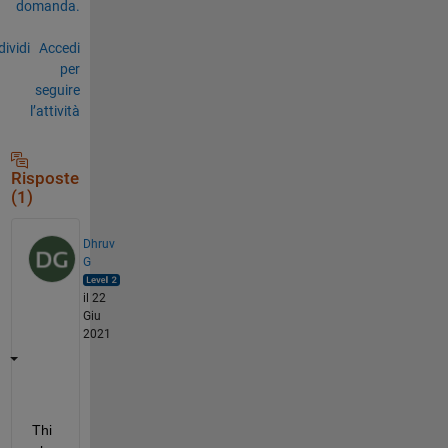
domanda.
ividi
Accedi
per
seguire
l’attività
Risposte
(1)
Dhruv
G
il 22
Giu
2021
Thi