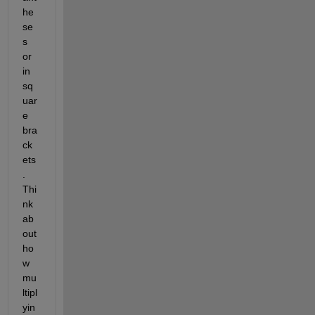
he
se
s 
or 
in 
sq
uar
e 
bra
ck
ets
. 
Thi
nk 
ab
out 
ho
w 
mu
ltipl
yin