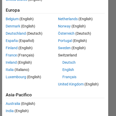
1,2,…,
Europa
10.
Belgium
(English)
Netherlands
(English)
Denmark
(English)
Norway
(English)
DONHILL
ADIMA
Deutschland
(Deutsch)
Österreich
(Deutsch)
22 Giu
España
(Español)
Portugal
(English)
2021
Finland
(English)
Sweden
(English)
1
France
(Français)
Switzerland
Risposta
Ireland
(English)
Deutsch
Aggiornato
Italia
(Italiano)
English
22 Giu
Luxembourg
(English)
Français
2021
United Kingdom
(English)
21
Visualizzazioni
Asia-Pacifico
(30 giorni)
Australia
(English)
India
(English)
Mostra