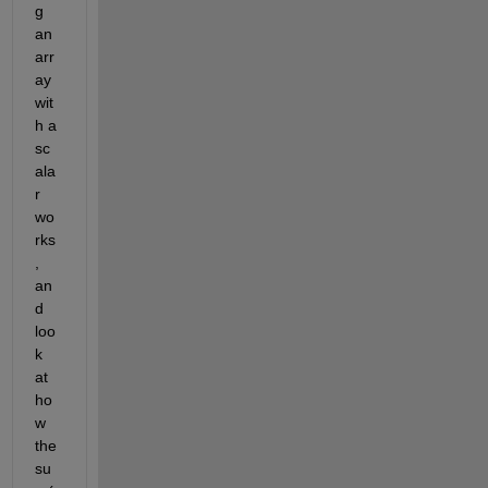
g 
an 
arr
ay 
wit
h a 
sc
ala
r 
wo
rks
, 
an
d 
loo
k 
at 
ho
w 
the 
su