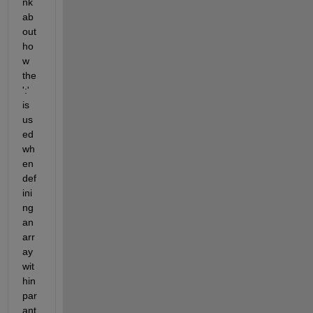
nk 
ab
out 
ho
w 
the 
':' 
is 
us
ed 
wh
en 
def
ini
ng 
an 
arr
ay 
wit
hin 
par
ant