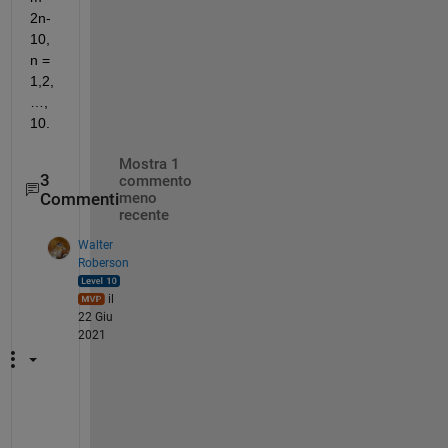
2n-
10, 
n = 
1,2,
…, 
10. 
Mostra 1
3
commento
Commenti
meno
recente
Walter
Roberson
il
22 Giu
2021
h
t