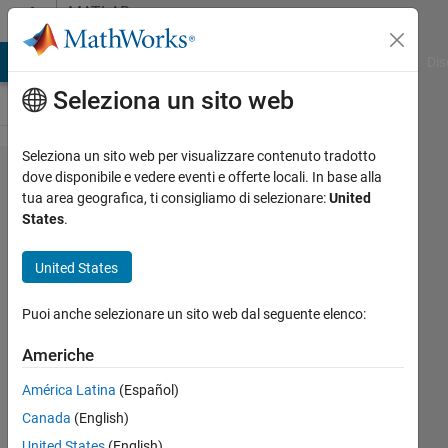
Vai al contenuto
MATLAB
Answers
ATLAB Answers
File Exchange
Cody
AI Chat Playground
Dis
Seleziona un sito web
Seleziona un sito web per visualizzare contenuto tradotto
write a
dove disponibile e vedere eventi e offerte locali. In base alla
tua area geografica, ti consigliamo di selezionare:
United
script to
States
.
find the
sum of
United States
an array
Puoi anche selezionare un sito web dal seguente elenco:
of
numbers
Americhe
of the
América Latina
(Español)
form 2n-
Canada
(English)
10, n =
United States
(English)