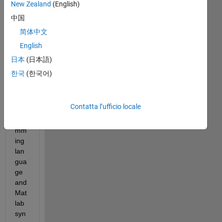
New Zealand
(English)
commenti
meno
中国
recenti
简体中文
English
日本
(日本語)
한국
(한국어)
Usi
ng 
the 
Contatta l’ufficio locale
pro
gra
mm
ing 
lan
gua
ge 
and 
Mat
lab 
syn