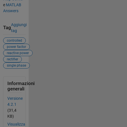
e
MATLAB
Answers
Aggiungi
Tag
tag
controlled
power factor
reactive power
rectifier
single phase
Informazioni
generali
Versione
4.2.1
(31,4
KB)
Visualizza