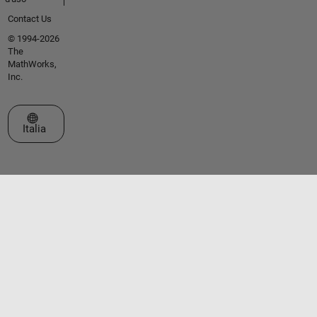
Contact Us
© 1994-2026
The
MathWorks,
Inc.
Seleziona un sito web
Italia