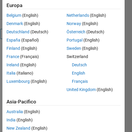
31 ago 2021
Europa
Belgium
(English)
Netherlands
(English)
Denmark
(English)
Norway
(English)
Deutschland
(Deutsch)
Österreich
(Deutsch)
Panoramica
España
(Español)
Portugal
(English)
Finland
(English)
Sweden
(English)
This 
France
(Français)
Switzerland
simulation 
is usefull 
Ireland
(English)
Deutsch
to 
Italia
(Italiano)
English
understand 
Luxembourg
(English)
Français
the Single 
phase 
United Kingdom
(English)
controlled 
rectifier 
Asia-Pacifico
and it is 
Australia
(English)
also used 
full to find 
India
(English)
out the 
New Zealand
(English)
reactive 