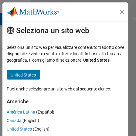
Vai al contenuto
File
Exchange
MATLAB Answers
File Exchange
Cody
AI Chat Playground
Di
Seleziona un sito web
Seleziona un sito web per visualizzare contenuto tradotto dove
Single-
disponibile e vedere eventi e offerte locali. In base alla tua area
geografica, ti consigliamo di selezionare:
United States
.
phase
Controlled
United States
Rectifier
Puoi anche selezionare un sito web dal seguente elenco:
This simulation is properly
working only in MATLAB 2017 and
Americhe
higher version of MATLAB
América Latina
(Español)
Dr. Abid Mansuri
Canada
(English)
Versione 4.2.1
(31,4 KB)
United States
(English)
1,6K download
4,80/5
(4)