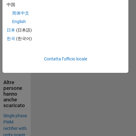
中国
power 
and 
简体中文
power 
English
factor. 
日本
(日本語)
I hope it is 
한국
(한국어)
very 
helpfull to 
you. 
Contatta l’ufficio locale
Thank 
you....
Altre
persone
hanno
anche
scaricato
Single phase
PWM
rectifier with
unity power