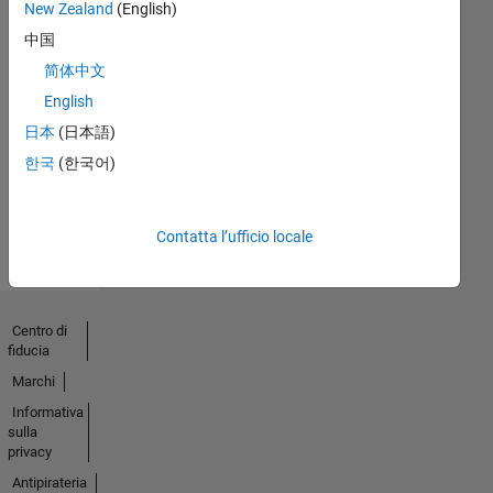
New Zealand
(English)
中国
简体中文
English
Nessuna
日本
(日本語)
attività
한국
(한국어)
Contatta l’ufficio locale
Centro di
fiducia
Marchi
Informativa
sulla
privacy
Antipirateria