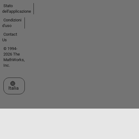
Stato
dell'applicazione
Condizioni
d'uso
Contact
Us
© 1994-
2026 The
MathWorks,
Inc.
Seleziona un sito web
Italia