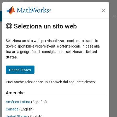
Vai al contenuto
Community
Profile
ATLAB Answers
File Exchange
Cody
AI Chat Playground
Dis
Seleziona un sito web
Seleziona un sito web per visualizzare contenuto tradotto
dove disponibile e vedere eventi e offerte locali. In base alla
Waqas
tua area geografica, ti consigliamo di selezionare:
United
States
.
Bin
United States
Younus
Last
Puoi anche selezionare un sito web dal seguente elenco:
seen:
Americhe
circa
un
América Latina
(Español)
anno fa
Canada
(English)
Followers:
United States
(English)