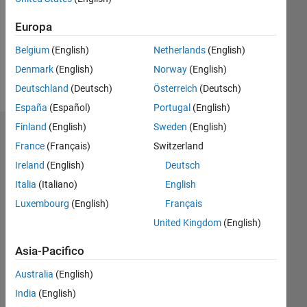
0
Following:
Europa
6
Belgium
(English)
Netherlands
(English)
Denmark
(English)
Norway
(English)
Follow
Deutschland
(Deutsch)
Österreich
(Deutsch)
España
(Español)
Portugal
(English)
Finland
(English)
Sweden
(English)
Dashboard
France
(Français)
Switzerland
Ireland
(English)
Deutsch
Feeds
Italia
(Italiano)
English
Luxembourg
(English)
Français
United Kingdom
(English)
Asia-Pacifico
Australia
(English)
India
(English)