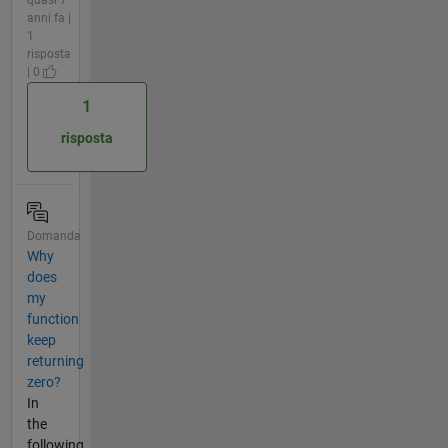
quasi 7
anni fa |
1
risposta
| 0
1
risposta
Domanda
Why
does
my
function
keep
returning
zero?
In
the
following