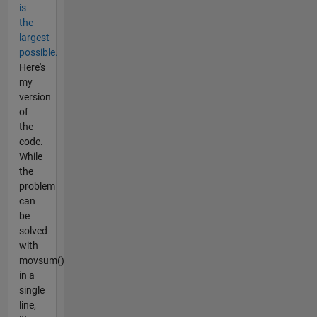
is
the
largest
possible.
Here's
my
version
of
the
code.
While
the
problem
can
be
solved
with
movsum()
in a
single
line,