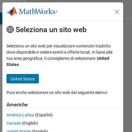
Vai al contenuto
Community
Profile
ATLAB Answers
File Exchange
Cody
AI Chat Playground
Dis
Seleziona un sito web
Seleziona un sito web per visualizzare contenuto tradotto
dove disponibile e vedere eventi e offerte locali. In base alla
Prithvi
tua area geografica, ti consigliamo di selezionare:
United
States
.
Shams
United States
Last
seen:
Puoi anche selezionare un sito web dal seguente elenco:
oltre 5
anni fa
Americhe
|
Attivo
dal 2019
América Latina
(Español)
Canada
(English)
Followers:
0
United States
(English)