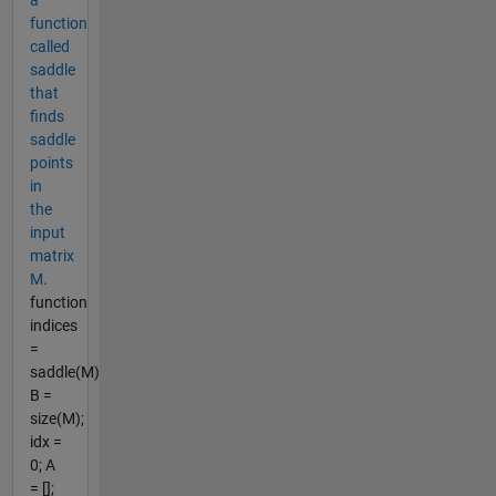
a
function
called
saddle
that
finds
saddle
points
in
the
input
matrix
M.
function
indices
=
saddle(M)
B =
size(M);
idx =
0; A
= [];