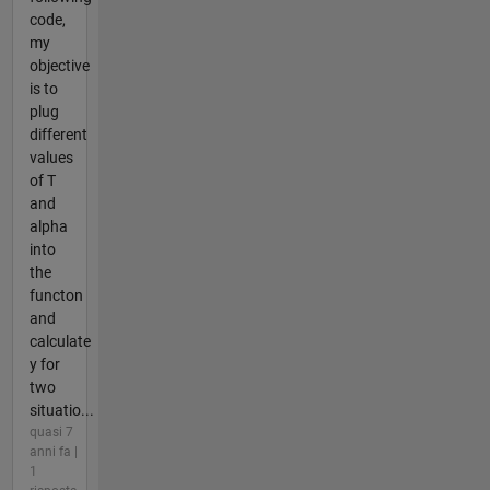
code,
my
objective
is to
plug
different
values
of T
and
alpha
into
the
functon
and
calculate
y for
two
situatio...
quasi 7
anni fa |
1