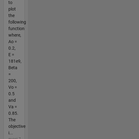
to
plot
the
following
function
where,
Ao =
0.2,
E =
181e9,
Beta
=
200,
Vo =
0.5
and
Va =
0.85.
The
objective
i...