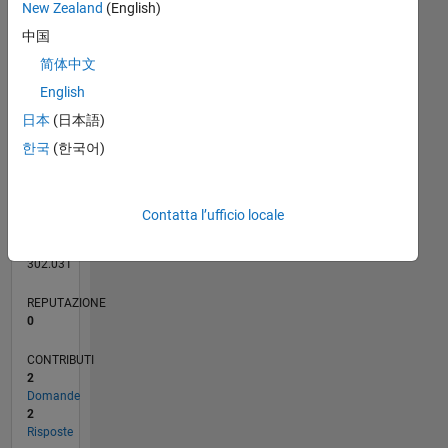
CONTRIBUTI
New Zealand
(English)
L
中国
1
简体中文
English
0
10/19
07/20
04/21
01/22
10/22
07/23
04/24
01/25
10/25
07/26
08/20
06/21
04/22
02/23
12/23
10/24
08/25
06/26
10/20
10/21
10/23
L
日本
(日本語)
CRONOLOGIA
한국
(한국어)
RANK
Contatta l’ufficio locale
161.716
of
302.031
REPUTAZIONE
0
CONTRIBUTI
2
Domande
2
Risposte