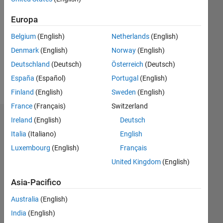
Following:
0
Europa
Belgium
(English)
Netherlands
(English)
Follow
Denmark
(English)
Norway
(English)
Deutschland
(Deutsch)
Österreich
(Deutsch)
España
(Español)
Portugal
(English)
Finland
(English)
Sweden
(English)
France
(Français)
Switzerland
Ireland
(English)
Deutsch
Dashboard
Italia
(Italiano)
English
Statistica
Luxembourg
(English)
Français
United Kingdom
(English)
M…
Asia-Pacifico
-2
-1
4
3
Australia
(English)
India
(English)
2