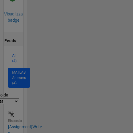
Visualizza
badge
Feeds
All
(4)
MATLAB
Answers
(4)
er2
to da
Risposto
[Assignment]Write