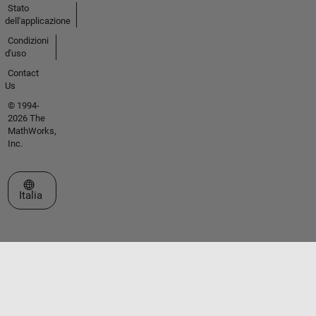
Stato
dell'applicazione
Condizioni
d'uso
Contact
Us
© 1994-
2026 The
MathWorks,
Inc.
Seleziona un sito web
Italia