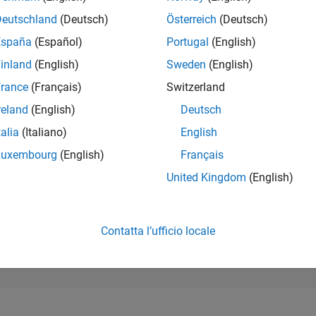
10.590
of 302.031
Deutschland
(Deutsch)
Österreich
(Deutsch)
España
(Español)
Portugal
(English)
REPUTAZIONE
4
inland
(English)
Sweden
(English)
rance
(Français)
Switzerland
CONTRIBUTI
3
Domande
reland
(English)
Deutsch
0
Risposte
talia
(Italiano)
English
ACCETTAZION
Luxembourg
(English)
Français
DELLE RISPOS
33.33%
5/23
10/23
L
03/24
08/24
01/25
06/25
11/25
04/26
United Kingdom
(English)
CRONOLOGIA
VOTI RICEVUTI
0
Contatta l’ufficio locale