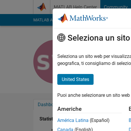
Vai al contenuto
MATLAB Help Center
Community
MATLAB Answers
File Exchange
Cody
AI Cha
Seleziona un sit
stephen w
Last seen: oltre 3 ann
Seleziona un sito web per visualizza
Followers:
0
Followi
geografica, ti consigliamo di selezi
Follow
United States
Puoi anche selezionare un sito web 
Dashboard
Badge
Sponsorizzazioni
Americhe
Statistica
América Latina
(Español)
Canada
(English)
MATLAB Answers