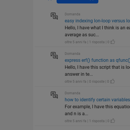
Domanda
easy indexing lon-loop versus l
Hello, I have what I think is an
average as suc...
oltre 5 anni fa | 1 risposta | 0
Domanda
express erf() function as qfunc(
Hello, I have this script that is
answer in te...
oltre 5 anni fa | 0 risposte | 0
Domanda
how to identify certain variable
For example, I have this equati
and n is a...
oltre 5 anni fa | 1 risposta | 0