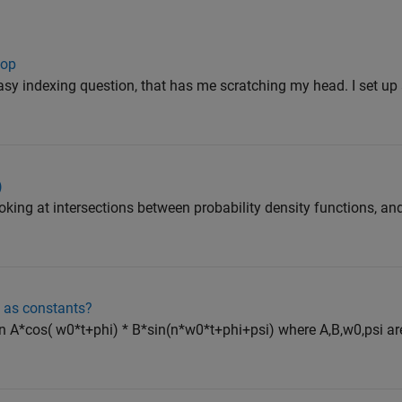
oop
 easy indexing question, that has me scratching my head. I set u
)
 looking at intersections between probability density functions, and
s as constants?
on A*cos( w0*t+phi) * B*sin(n*w0*t+phi+psi) where A,B,w0,psi are