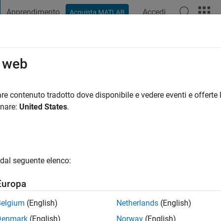
Apprendimento
Accedi
Acquista MATLAB
t Playground
Discussioni
Concorsi
Blog
Pubblica
Altro
o web
illiams
i fa
|
Attivo dal 2020
re contenuto tradotto dove disponibile e vedere eventi e offerte l
ng:
0
onare:
United States
.
dal seguente elenco:
Europa
Belgium
(English)
Netherlands
(English)
RANK
Denmark
(English)
Norway
(English)