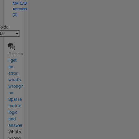
MATLAB
Answers
(2)
er2
to da
Risposto
I get
an
error,
what's
wrong?
on
Sparse
matrix
logic
and
answer
What's
wrong