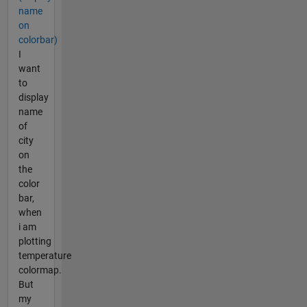
name
on
colorbar)
I
want
to
display
name
of
city
on
the
color
bar,
when
i am
plotting
temperature
colormap.
But
my