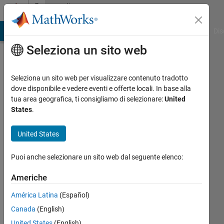
Vai al contenuto
Community
Profile
ATLAB Answers
File Exchange
Cody
AI Chat Playground
Dis
Seleziona un sito web
Seleziona un sito web per visualizzare contenuto tradotto
dove disponibile e vedere eventi e offerte locali. In base alla
Litesh
tua area geografica, ti consigliamo di selezionare:
United
States
.
Ghute
United States
Last
seen:
Puoi anche selezionare un sito web dal seguente elenco:
oltre 6
anni fa
Americhe
|
Attivo
dal 2020
América Latina
(Español)
Canada
(English)
Followers:
0
United States
(English)