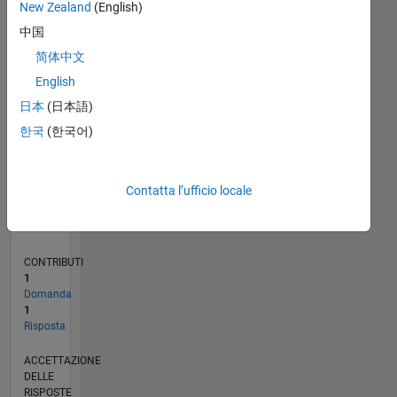
New Zealand
(English)
中国
0
03/20
11/20
07/21
03/22
11/22
07/23
03/24
11/24
07/25
03/26
01/21
11/21
09/22
05/24
03/25
01/26
02/21
01/22
12/22
11/23
10/24
09/25
08/26
L
简体中文
CRONOLOGIA
English
日本
(日本語)
RANK
한국
(한국어)
268.974
of
302.025
Contatta l’ufficio locale
REPUTAZIONE
0
CONTRIBUTI
1
Domanda
1
Risposta
ACCETTAZIONE
DELLE
RISPOSTE