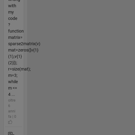
with
my
code
?
function
matrix=
sparse2matrix(v)
mat=zeros([v{1}
(1),v{1}
(2)]);
r=size(mat);
m=3;
while
m <=
4 ...
oltre
6
anni
fa | 0