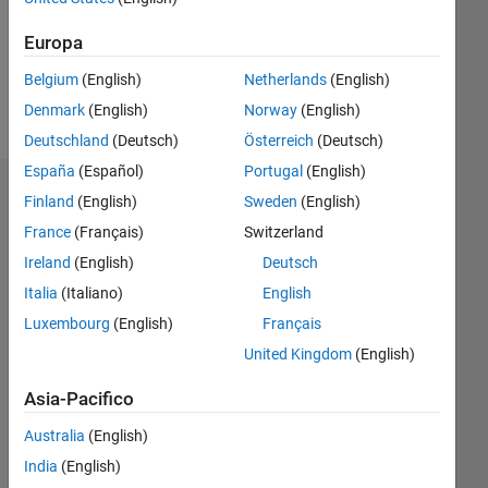
Following:
0
Europa
Belgium
(English)
Netherlands
(English)
Follow
Denmark
(English)
Norway
(English)
Deutschland
(Deutsch)
Österreich
(Deutsch)
España
(Español)
Portugal
(English)
Dashboard
Finland
(English)
Sweden
(English)
France
(Français)
Switzerland
Statistica
Ireland
(English)
Deutsch
M…
Italia
(Italiano)
English
Luxembourg
(English)
Français
-2
-1
4
3
United Kingdom
(English)
Asia-Pacifico
2
CONTRIBUTI
L
Australia
(English)
1
India
(English)