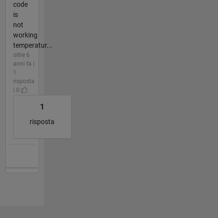
code
is
not
working
temperatur...
oltre 6
anni fa |
1
risposta
| 0
1
risposta