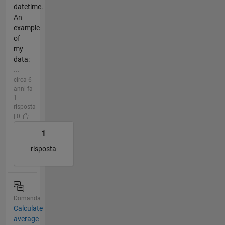
datetime.
An
example
of
my
data:
...
circa 6
anni fa |
1
risposta
| 0
1
risposta
Domanda
Calculate
average