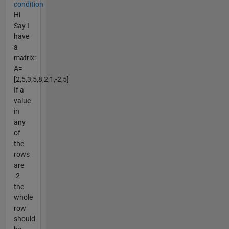
condition
Hi
Say I
have
a
matrix:
A=
[2,5,3;5,8,2;1,-2,5]
If a
value
in
any
of
the
rows
are
-2
the
whole
row
should