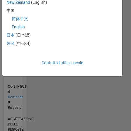
1
New Zealand
(English)
中国
0
06/20
02/21
10/21
06/22
02/23
10/23
06/24
02/25
10/25
06/26
03/21
12/21
09/22
06/23
03/24
12/24
09/25
04/21
02/22
12/22
08/24
06/25
04/26
L
简体中文
CRONOLOGIA
English
日本
(日本語)
RANK
한국
(한국어)
278.120
of
302.031
Contatta l’ufficio locale
REPUTAZIONE
0
CONTRIBUTI
4
Domande
0
Risposte
ACCETTAZIONE
DELLE
RISPOSTE