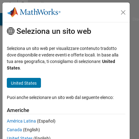
Vai al contenuto
Community
Profile
ATLAB Answers
File Exchange
Cody
AI Chat Playground
Dis
Seleziona un sito web
Seleziona un sito web per visualizzare contenuto tradotto
dove disponibile e vedere eventi e offerte locali. In base alla
Oliver
tua area geografica, ti consigliamo di selezionare:
United
States
.
Zacho
United States
Last
seen:
Puoi anche selezionare un sito web dal seguente elenco:
circa 4
anni fa
Americhe
|
Attivo
dal 2020
América Latina
(Español)
Canada
(English)
Followers:
0
United States
(English)