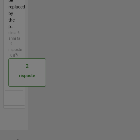
be
replaced
by
the
p...
circa 6
anni fa
| 2
risposte
| 0
2
risposte