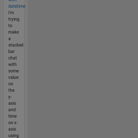
datetime
I'm
trying
to
make
a
stacked
bar
chat
with
some
value
on
the
y-
axis
and
time
on x-
axis
using