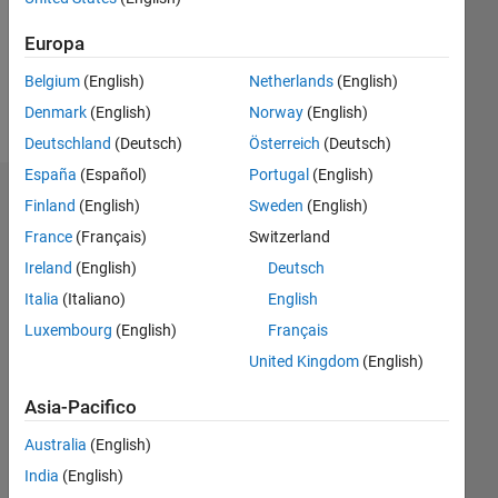
Following:
0
Europa
Belgium
(English)
Netherlands
(English)
Follow
Denmark
(English)
Norway
(English)
Deutschland
(Deutsch)
Österreich
(Deutsch)
España
(Español)
Portugal
(English)
Dashboard
Finland
(English)
Sweden
(English)
France
(Français)
Switzerland
Statistica
Ireland
(English)
Deutsch
M…
Italia
(Italiano)
English
Luxembourg
(English)
Français
-2
-1
6
5
United Kingdom
(English)
4
Asia-Pacifico
CONTRIBUTI
3
L
Australia
(English)
2
India
(English)