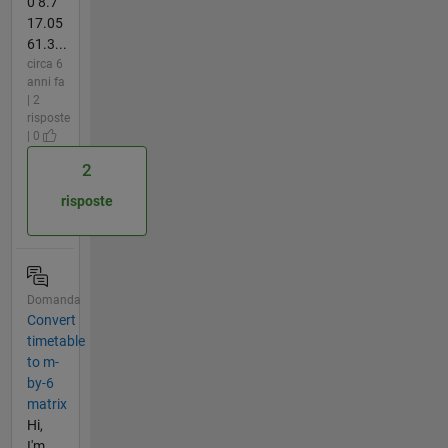
0 8.7
17.05
61.3...
circa 6
anni fa
| 2
risposte
| 0
2
risposte
Domanda
Convert
timetable
to m-
by-6
matrix
Hi,
I'm