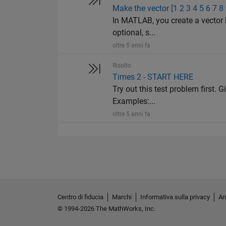
Make the vector [1 2 3 4 5 6 7 8
In MATLAB, you create a vector 
optional, s...
oltre 5 anni fa
Risolto
Times 2 - START HERE
Try out this test problem first. G
Examples:...
oltre 5 anni fa
Centro di fiducia
Marchi
Informativa sulla privacy
An
© 1994-2026 The MathWorks, Inc.