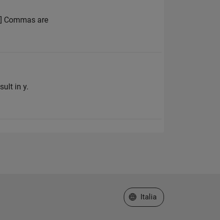
 4] Commas are
ult in y.
Seleziona un sito web
Italia