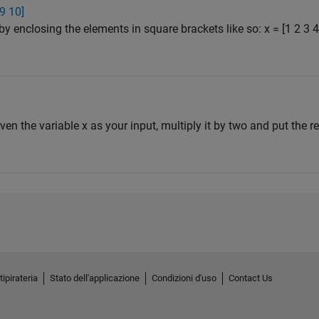
 9 10]
by enclosing the elements in square brackets like so: x = [1 2 3
iven the variable x as your input, multiply it by two and put the res
tipirateria
Stato dell'applicazione
Condizioni d'uso
Contact Us