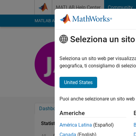
Vai al contenuto
MATLAB Help Center
Community
MATLAB Answers
File Exchange
Cody
AI Cha
Seleziona un sit
Jake Armi
Last seen: circa 5 an
Seleziona un sito web per visualizza
Followers:
0
Followi
geografica, ti consigliamo di selezi
Follow
United States
Puoi anche selezionare un sito web 
Dashboard
Badge
Sponsorizzazioni
Americhe
Statistica
América Latina
(Español)
Canada
(English)
Cody
MATLAB Answers
All