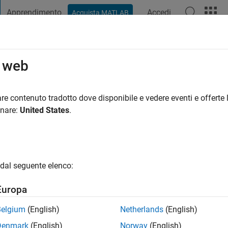
Apprendimento
Accedi
Acquista MATLAB
t Playground
Discussioni
Concorsi
Blog
Pubblica
Altro
o web
tage
ni fa
|
Attivo dal 2021
re contenuto tradotto dove disponibile e vedere eventi e offerte l
ng:
0
onare:
United States
.
dal seguente elenco:
Europa
Belgium
(English)
Netherlands
(English)
RANK
Denmark
(English)
Norway
(English)