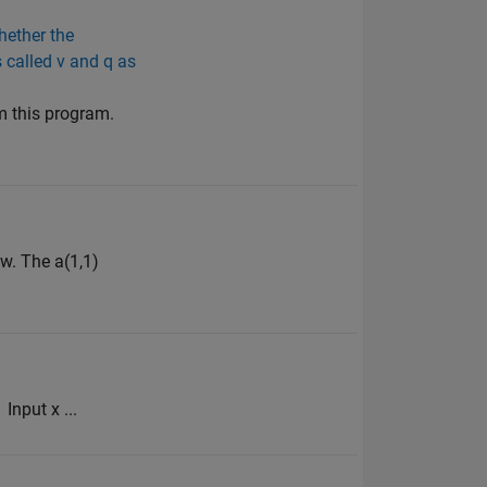
hether the
 called v and q as
m this program.
w. The a(1,1)
Input x ...