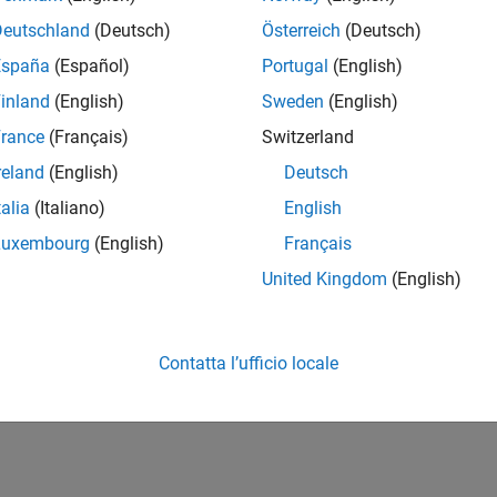
65.012
of 178.223
Deutschland
(Deutsch)
Österreich
(Deutsch)
España
(Español)
Portugal
(English)
CONTRIBUTI
0
Problemi
inland
(English)
Sweden
(English)
4
Soluzioni
rance
(Français)
Switzerland
PUNTEGGIO
reland
(English)
Deutsch
51
talia
(Italiano)
English
NUMERO DI B
Luxembourg
(English)
Français
1
09/23
L
02/24
07/24
12/24
05/25
10/25
03/26
08/26
United Kingdom
(English)
CRONOLOGIA
Contatta l’ufficio locale