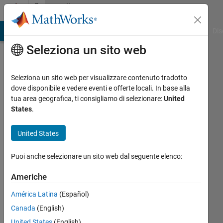
Vai al contenuto
Community
Profile
ATLAB Answers
File Exchange
Cody
AI Chat Playground
Dis
Seleziona un sito web
Seleziona un sito web per visualizzare contenuto tradotto
dove disponibile e vedere eventi e offerte locali. In base alla
Jarin
tua area geografica, ti consigliamo di selezionare:
United
States
.
Ritu
United States
Last
seen:
Puoi anche selezionare un sito web dal seguente elenco:
circa 5
anni fa
Americhe
Followers:
América Latina
(Español)
0
Canada
(English)
Following:
0
United States
(English)