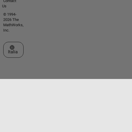
Contact
Us
© 1994-
2026 The
MathWorks,
Inc.
Seleziona un sito web
Italia