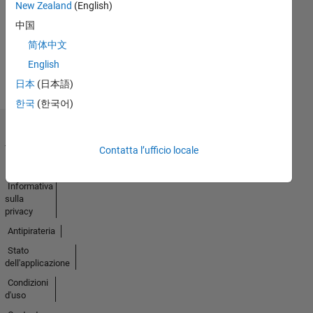
New Zealand
(English)
Badges
中国
Earned
简体中文
Guarda
English
tutto
Badge
日本
(日本語)
한국
(한국어)
Centro di
fiducia
Contatta l’ufficio locale
Marchi
Informativa
sulla
privacy
Antipirateria
Stato
dell'applicazione
Condizioni
d'uso