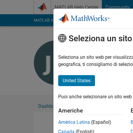
Vai al contenuto
MATLAB Help Center
Community
MATLAB Answers
File Exchange
Cody
AI Cha
Seleziona un sit
Jarin Ritu
Seleziona un sito web per visualizza
Followers:
0
Followi
geografica, ti consigliamo di selezi
Follow
United States
Puoi anche selezionare un sito web 
Dashboard
Badge
Sponsorizzazioni
Americhe
América Latina
(Español)
Canada
(English)