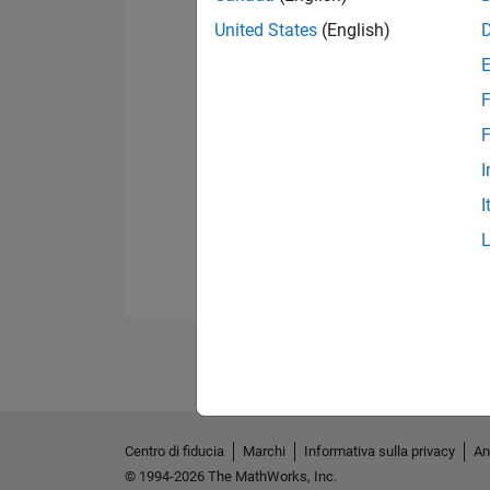
United States
(English)
F
F
I
I
Centro di fiducia
Marchi
Informativa sulla privacy
An
© 1994-2026 The MathWorks, Inc.