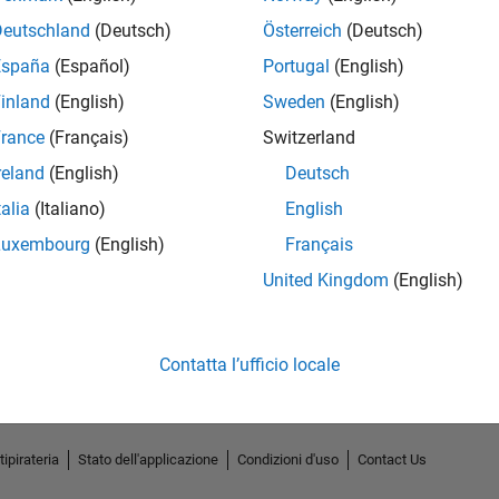
Deutschland
(Deutsch)
Österreich
(Deutsch)
España
(Español)
Portugal
(English)
inland
(English)
Sweden
(English)
rance
(Français)
Switzerland
reland
(English)
Deutsch
talia
(Italiano)
English
Luxembourg
(English)
Français
No Endorsements received
United Kingdom
(English)
Contatta l’ufficio locale
tipirateria
Stato dell'applicazione
Condizioni d'uso
Contact Us