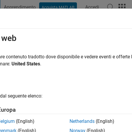
Apprendimento
Accedi
Acquista MATLAB
t Playground
Discussioni
Concorsi
Blog
Pubblica
Altro
o web
re contenuto tradotto dove disponibile e vedere eventi e offerte l
ng:
0
onare:
United States
.
dal seguente elenco:
Europa
Please
login
to endorse this person in a skill
Belgium
(English)
Netherlands
(English)
Denmark
(English)
Norway
(English)