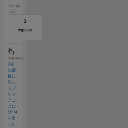
| 0
risposte
| 0
0
risposte
Domanda
2枚
の画
像に
対し
てブ
ロッ
クご
とに
SSIM
を出
した