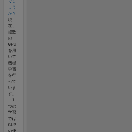
でし
ょう
か？
現
在、
複数
の
GPU
を用
いて
機械
学習
を行
って
いま
す。
・1
つの
学習
では
GUP
の使