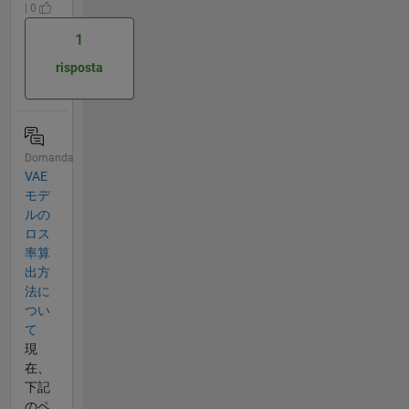
| 0
1
risposta
Domanda
VAE
モデ
ルの
ロス
率算
出方
法に
つい
て
現
在、
下記
のペ