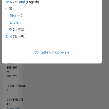
New Zealand
(English)
3
中国
CONTRIBUTI
简体中文
L
2
English
1
日本
(日本語)
한국
(한국어)
0
06/21
01/22
08/22
03/23
10/23
05/24
12/24
07/25
02/26
02/22
10/22
06/23
02/24
10/24
06/25
03/22
12/22
09/23
06/24
03/25
12/25
L
CRONOLOGIA
Contatta l’ufficio locale
RANK
100.101
of
302.023
REPUTAZIONE
0
CONTRIBUTI
11
Domande