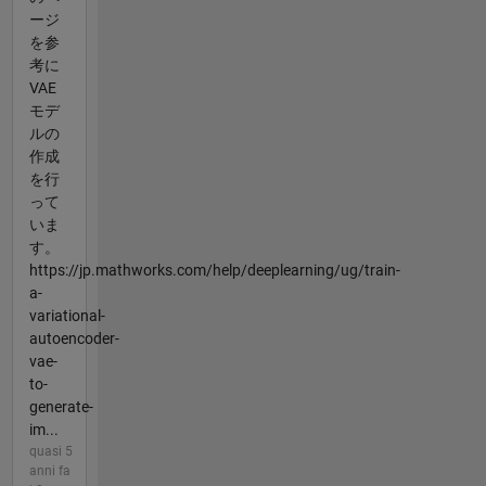
ージ
を参
考に
VAE
モデ
ルの
作成
を行
って
いま
す。
https://jp.mathworks.com/help/deeplearning/ug/train-
a-
variational-
autoencoder-
vae-
to-
generate-
im...
quasi 5
anni fa