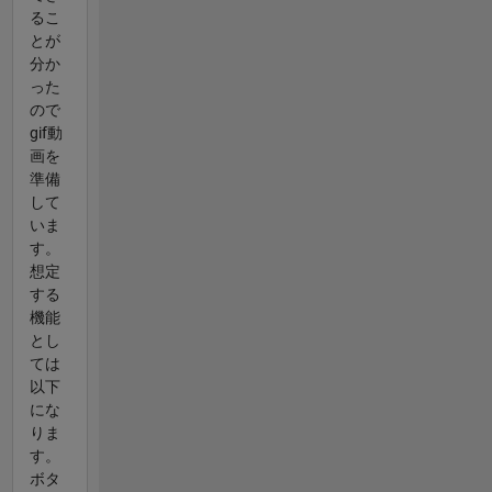
るこ
とが
分か
った
ので
gif動
画を
準備
して
いま
す。
想定
する
機能
とし
ては
以下
にな
りま
す。
ボタ