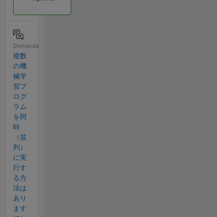
Domanda
複数
の機
械学
習プ
ログ
ラム
を同
時
（並
列）
に実
行す
る方
法は
あり
ます