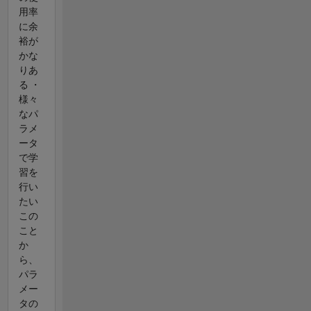
用率
に余
裕が
かな
りあ
る ・
様々
なパ
ラメ
ータ
で学
習を
行い
たい
この
こと
か
ら、
パラ
メー
タの