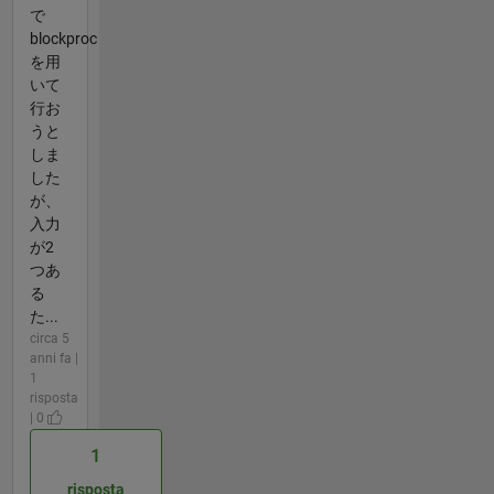
で
blockproc
を用
いて
行お
うと
しま
した
が、
入力
が2
つあ
る
た...
circa 5
anni fa |
1
risposta
| 0
1
risposta