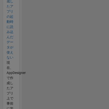
成し
たア
プリ
の起
動時
に読
み込
んだ
デー
タが
使え
ない
現
在、
AppDesigner
で作
成し
たア
プリ
上で
事前
に学