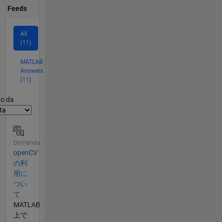
Feeds
All
(11)
MATLAB
Answers
(11)
er2
to da
Domanda
openCV
の利
用に
つい
て
MATLAB
上で