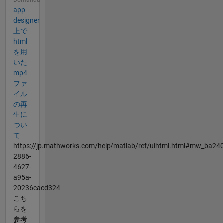
app
designer
上で
html
を用
いた
mp4
ファ
イル
の再
生に
つい
て
https://jp.mathworks.com/help/matlab/ref/uihtml.html#mw_ba240
2886-
4627-
a95a-
20236cacd324
こち
らを
参考