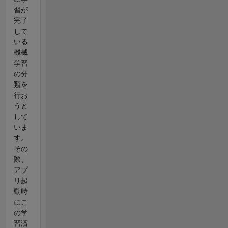
習が
完了
して
いる
機械
学習
の分
類を
行お
うと
して
いま
す。
その
際、
アプ
リ起
動時
にこ
の学
習済