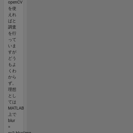
openCV
を使
えれ
ばと
調査
を行
って
いま
すが
どう
もよ
くわ
から
ず。
理想
とし
ては
MATLAB
上で
blur
=
cv2.blur(img,