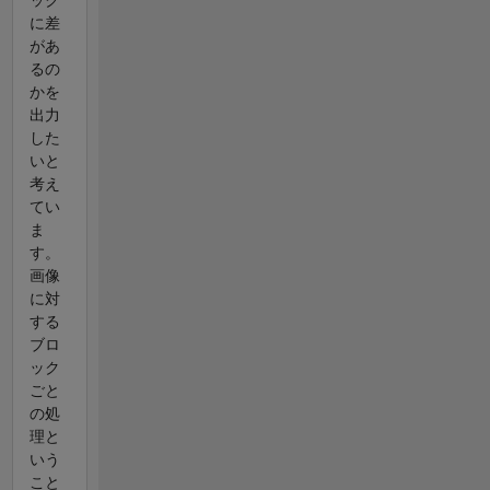
に差
があ
るの
かを
出力
した
いと
考え
てい
ま
す。
画像
に対
する
ブロ
ック
ごと
の処
理と
いう
こと