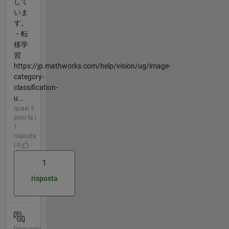
して
いま
す。
・転
移学
習
https://jp.mathworks.com/help/vision/ug/image-
category-
classification-
u...
quasi 5
anni fa |
1
risposta
| 0
1
risposta
Domanda