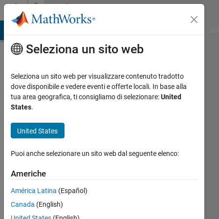
Vai al contenuto
Community
Profile
ATLAB Answers
File Exchange
Cody
AI Chat Playground
Dis
Seleziona un sito web
Seleziona un sito web per visualizzare contenuto tradotto
dove disponibile e vedere eventi e offerte locali. In base alla
和
tua area geografica, ti consigliamo di selezionare:
United
States
.
神
United States
水
ノ
Puoi anche selezionare un sito web dal seguente elenco:
江
Americhe
Last
América Latina
(Español)
seen:
Canada
(English)
circa 3
United States
(English)