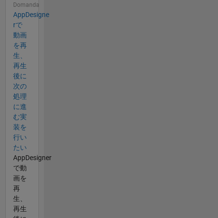
Domanda
AppDesigne​
rで
動画
を再
生、
再生​
後に
次の
処理
に進
む実​
装を
行い
たい
AppDesigner
で動
画を
再
生、
再生