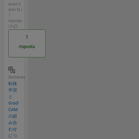
quasi 5
anni fa |
1
risposta
| 0
1
risposta
Domanda
転移
学習
と
Grad-
CAM
の組
み合
わせ
につ