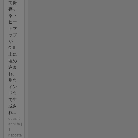
て保
存す
る ・
ヒー
トマ
ップ
が
GUI
上に
埋め
込ま
れ、
別ウ
ィン
ドウ
で生
成さ
れ...
quasi 5
anni fa |
1
risposta