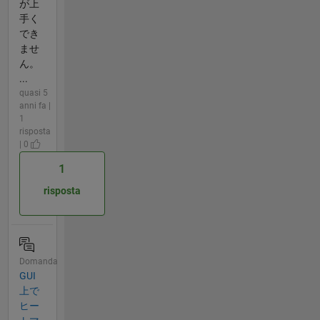
が上
手く
でき
ませ
ん。
...
quasi 5
anni fa |
1
risposta
| 0
1
risposta
Domanda
GUI
上で
ヒー