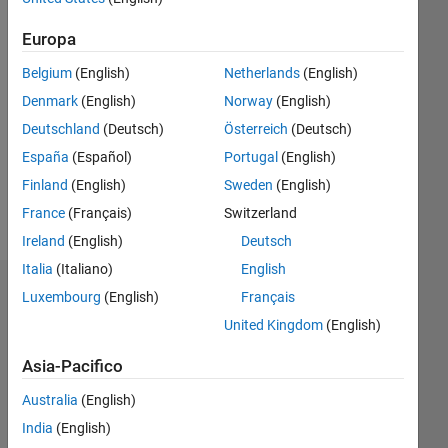
anni fa
|
Attivo
Europa
dal 2021
Belgium
(English)
Netherlands
(English)
Followers:
Denmark
(English)
Norway
(English)
0
Deutschland
(Deutsch)
Österreich
(Deutsch)
Following:
0
España
(Español)
Portugal
(English)
Finland
(English)
Sweden
(English)
Follow
France
(Français)
Switzerland
Ireland
(English)
Deutsch
Italia
(Italiano)
English
Dashboard
Luxembourg
(English)
Français
United Kingdom
(English)
Statistica
Asia-Pacifico
M…
Australia
(English)
-2
-1
5
4
India
(English)