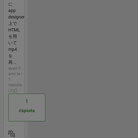
に
app
designer
上で
HTML
を用
いて
mp4
を
再...
quasi 5
anni fa |
1
risposta
| 0
1
risposta