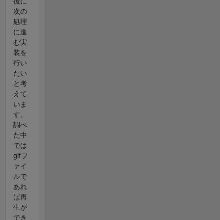
後に
次の
処理
に進
む実
装を
行い
たい
と考
えて
いま
す。
調べ
た中
では
gifフ
ァイ
ルで
あれ
ば再
生が
でき