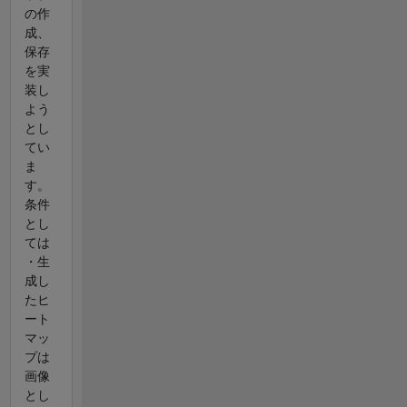
の作
成、
保存
を実
装し
よう
とし
てい
ま
す。
条件
とし
ては
・生
成し
たヒ
ート
マッ
プは
画像
とし