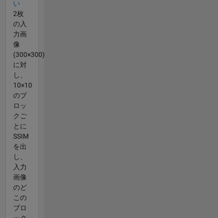
い
2枚
の入
力画
像
(300×300)
に対
し、
10×10
のブ
ロッ
クご
とに
SSIM
を出
し、
入力
画像
のど
この
ブロ
ック